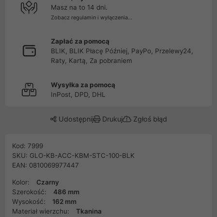
Masz na to 14 dni.
Zobacz regulamin i wyłączenia...
Zapłać za pomocą
BLIK, BLIK Płacę Później, PayPo, Przelewy24,
Raty, Kartą, Za pobraniem
Wysyłka za pomocą
InPost, DPD, DHL
Udostępnij
Drukuj
Zgłoś błąd
Kod: 7999
SKU: GLO-KB-ACC-KBM-STC-100-BLK
EAN: 0810069977447
Kolor:
Czarny
Szerokość:
486 mm
Wysokość:
162 mm
Materiał wierzchu:
Tkanina