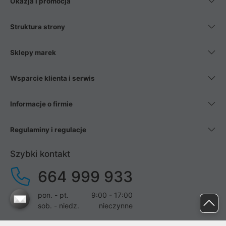
Okazja i promocja
Struktura strony
Sklepy marek
Wsparcie klienta i serwis
Informacje o firmie
Regulaminy i regulacje
Szybki kontakt
664 999 933
pon. - pt.
9:00 - 17:00
sob. - niedz.
nieczynne
pomoc@proline.pl