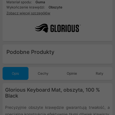
Materiał spodu:
Guma
Wykończenie krawędzi:
Obszyte
Zobacz więcej szczegółów
Podobne Produkty
Opis
Cechy
Opinie
Raty
Glorious Keyboard Mat, obszyta, 100 %
Black
Precyzyjnie obszyte krawędzie gwarantują trwałość, a
specjalna konstrukcja efektywnie tłumi dźwięk klawiszy,