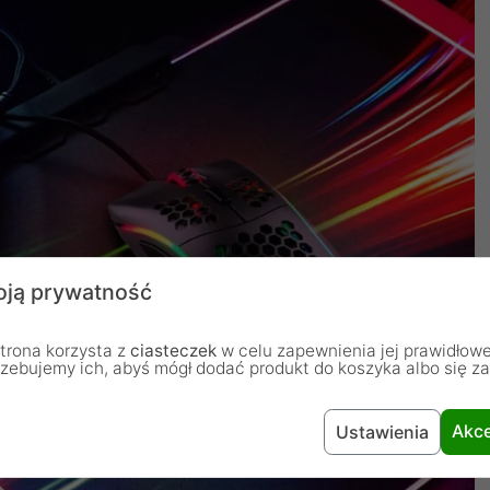
ją prywatność
trona korzysta z
ciasteczek
w celu zapewnienia jej prawidłowe
rzebujemy ich, abyś mógł dodać produkt do koszyka albo się z
Akce
Ustawienia