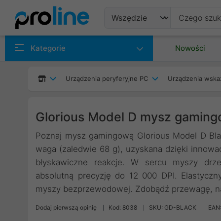
Produkty
Kategorie
Nowości
Producenci
Urządzenia peryferyjne PC
Urządzenia wska
Kategorie
Glorious Model D mysz gaming
Poznaj mysz gamingową Glorious Model D Black
waga (zaledwie 68 g), uzyskana dzięki innowacy
błyskawiczne reakcje. W sercu myszy drze
absolutną precyzję do 12 000 DPI. Elastyczn
myszy bezprzewodowej. Zdobądź przewagę, na 
Dodaj pierwszą opinię
Kod: 8038
SKU: GD-BLACK
EAN