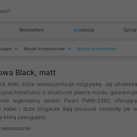
Bestsellery
pro
mocje
Sprzę
zujące
Myszki komputerowe
Myszki przewodowe
owa Black, matt
 Matt, która rewolucjonizuje rozgrywkę. Jej ultralekk
jnej konstrukcji o strukturze plastra miodu, gwarantuj
mie legendarny sensor Pixart PMW-3360, oferując
y kabel i duże ślizgacze dają poczucie swobody jak 
którą zasługujesz.
: 0850005352198