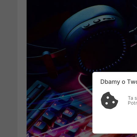
Dbamy o Two
Ta s
Pot