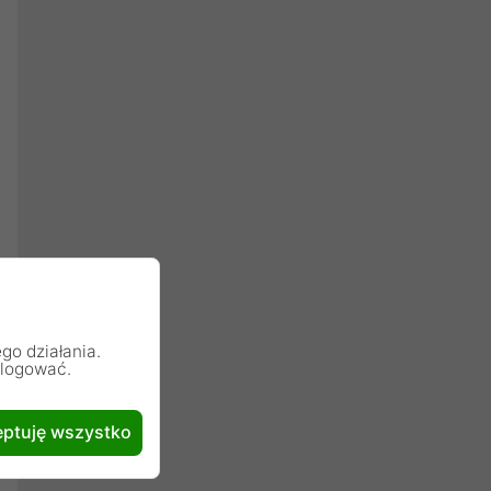
go działania.
alogować.
ptuję wszystko