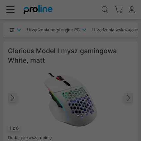
Urządzenia peryferyjne PC
Urządzenia wskazujące
Glorious Model I mysz gamingowa
White, matt
Poprzedni
Na
1 z 6
Dodaj pierwszą opinię