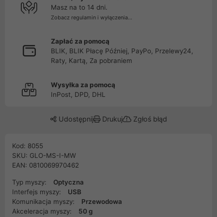
Masz na to 14 dni.
Zobacz regulamin i wyłączenia...
Zapłać za pomocą
BLIK, BLIK Płacę Później, PayPo, Przelewy24,
Raty, Kartą, Za pobraniem
Wysyłka za pomocą
InPost, DPD, DHL
Udostępnij
Drukuj
Zgłoś błąd
Kod: 8055
SKU: GLO-MS-I-MW
EAN: 0810069970462
Typ myszy:
Optyczna
Interfejs myszy:
USB
Komunikacja myszy:
Przewodowa
Akceleracja myszy:
50 g