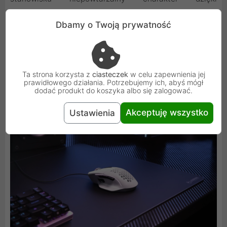
spektakularnemu podświetleniu RGB, oferującemu 16,8
Dbamy o Twoją prywatność
miliona kolorów i 8 gotowych efektów, które możesz
dowolnie konfigurować.
Ta strona korzysta z
ciasteczek
w celu zapewnienia jej
prawidłowego działania. Potrzebujemy ich, abyś mógł
dodać produkt do koszyka albo się zalogować.
Akceptuję wszystko
Ustawienia