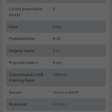
Liczba przycisków
9
myszy
Kolor
Biały
Podświetlenie
RGB
Długość kabla
2 m
Przyciski makro
9 szt
Czestotliwość USB
1000 Hz
(Pooling Rate)
Sensor
Glorious BAMF
Wysokość
42 mm