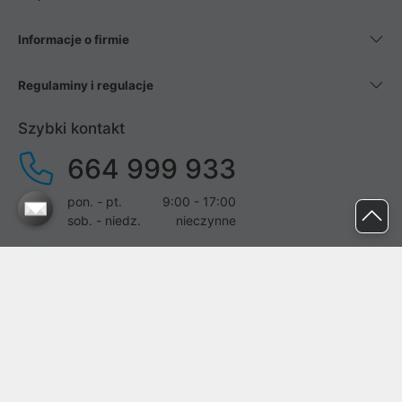
Informacje o firmie
Regulaminy i regulacje
Szybki kontakt
664 999 933
pon. - pt.
9:00 - 17:00
sob. - niedz.
nieczynne
pomoc@proline.pl
Dołącz do nas
Zgłoś błąd na stronie