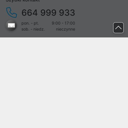
664 999 933
pon. - pt.
9:00 - 17:00
sob. - niedz.
nieczynne
pomoc@proline.pl
Dołącz do nas
Zgłoś błąd na stronie
Proline SA z siedzibą w Mirkowie (55-095), przy ul. Brzozowej 5,
wpisana do rejestru przedsiębiorców Krajowego Rejestru Sądowego
przez Sąd Rejonowy dla Wrocławia-Fabrycznej we Wrocławiu, VI
Wydział Gospodarczy Krajowego Rejestru Sądowego pod nr KRS:
0000282071, NIP: 8951898022, REGON: 020482041, BDO:
000437899. Kapitał zakładowy Spółki wynosi 500000,00 zł i został
on opłacony w całości.