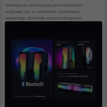
sprawdzą się zarówno podczas intensywnych
rozgrywek, jak i w codziennym użytkowaniu,
zapewniając doskonałe wrażenia dźwiękowe.