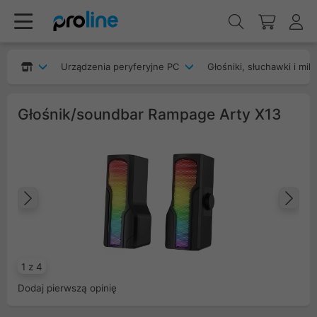
Urządzenia peryferyjne PC
Głośniki, słuchawki i mik
Głośnik/soundbar Rampage Arty X13
Poprzedni
Na
1 z 4
Dodaj pierwszą opinię