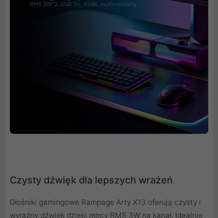
Czysty dźwięk dla lepszych wrażeń
Głośniki gamingowe Rampage Arty X13 oferują czysty i
wyraźny dźwięk dzięki mocy RMS 3W na kanał. Idealnie