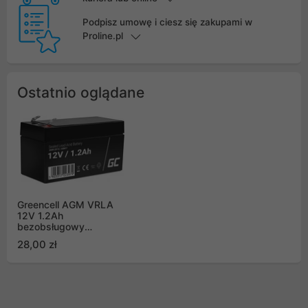
Podpisz umowę i ciesz się zakupami w
Proline.pl
Ostatnio oglądane
Greencell AGM VRLA
12V 1.2Ah
bezobsługowy
akumulator do systemu
28,00 zł
alarmowego, kasy
fiskalnej, zabawki