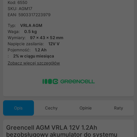
Kod: 6550
SKU: AGM17
EAN: 5903317223979
Typ:
VRLA AGM
Waga:
0.5 kg
Wymiary:
97 x 43 x 52 mm
Napięcie zasilania:
12V V
Pojemność:
1.2 Ah
:
2% w ciągu miesiąca
Zobacz więcej szczegółów
Opis
Cechy
Opinie
Raty
Greencell AGM VRLA 12V 1.2Ah
bezobsługowy akumulator do systemu