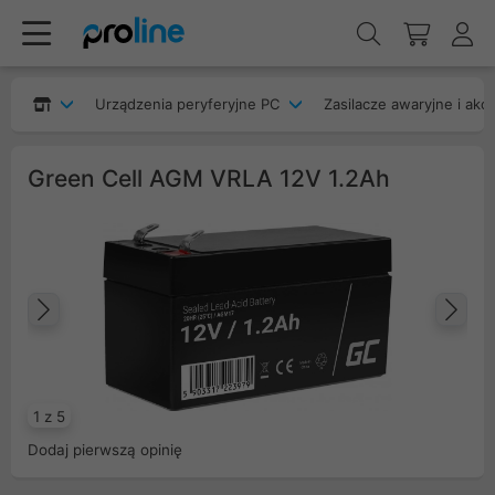
Urządzenia peryferyjne PC
Zasilacze awaryjne i akc
Green Cell AGM VRLA 12V 1.2Ah
Poprzedni
Na
1 z 5
Dodaj pierwszą opinię