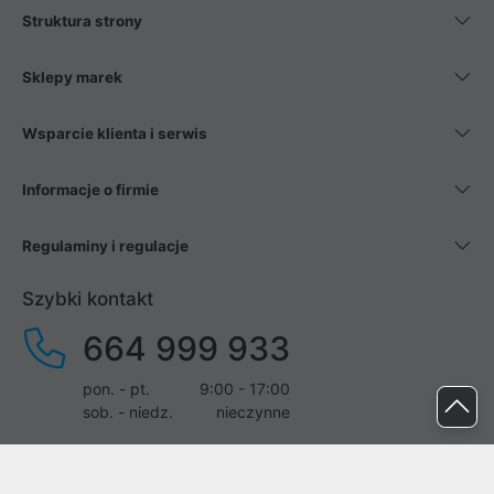
Struktura strony
Sklepy marek
Wsparcie klienta i serwis
Informacje o firmie
Regulaminy i regulacje
Szybki kontakt
664 999 933
pon. - pt.
9:00 - 17:00
sob. - niedz.
nieczynne
pomoc@proline.pl