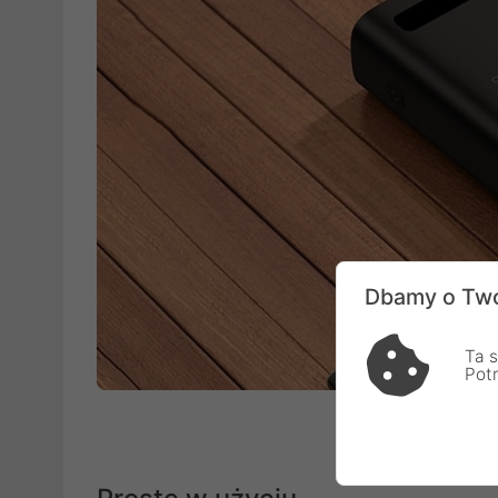
Dbamy o Two
Ta s
Pot