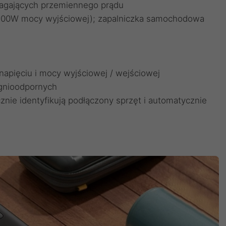
agających przemiennego prądu
o 300W mocy wyjściowej); zapalniczka samochodowa
napięciu i mocy wyjściowej / wejściowej
ognioodpornych
nie identyfikują podłączony sprzęt i automatycznie