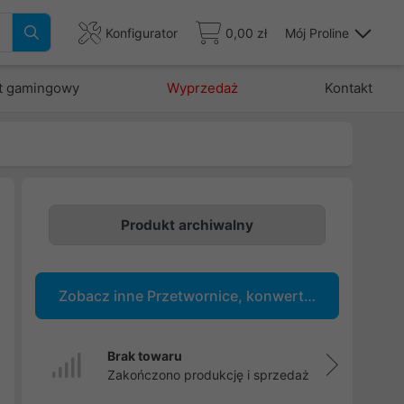
Konfigurator
0,00 zł
Mój Proline
t gamingowy
Wyprzedaż
Kontakt
Produkt archiwalny
o
w
Zobacz inne Przetwornice, konwertery
i
o
o
Brak towaru
e
Zakończono produkcję i sprzedaż