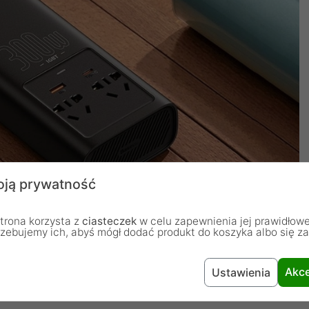
ją prywatność
trona korzysta z
ciasteczek
w celu zapewnienia jej prawidłowe
rzebujemy ich, abyś mógł dodać produkt do koszyka albo się z
Akce
Ustawienia