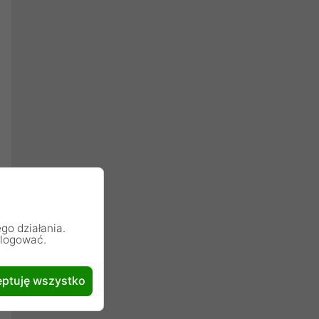
go działania.
alogować.
ptuję wszystko