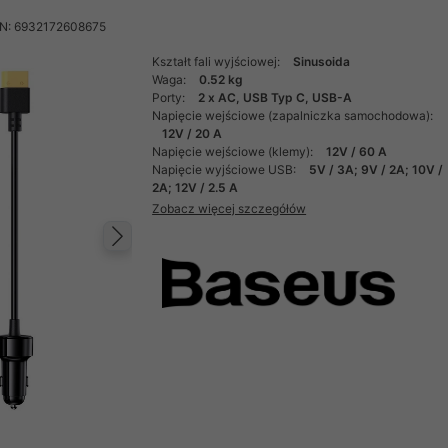
N: 6932172608675
Kształt fali wyjściowej:
Sinusoida
Waga:
0.52 kg
Porty:
2 x AC, USB Typ C, USB-A
Napięcie wejściowe (zapalniczka samochodowa):
12V / 20 A
Napięcie wejściowe (klemy):
12V / 60 A
Napięcie wyjściowe USB:
5V / 3A; 9V / 2A; 10V /
2A; 12V / 2.5 A
Zobacz więcej szczegółów
Następny