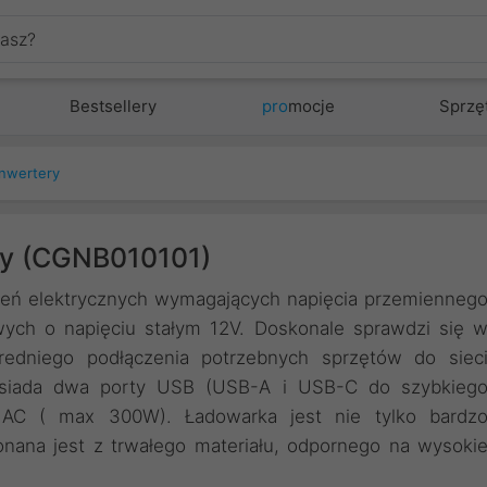
Bestsellery
pro
mocje
Sprzę
onwertery
y (CGNB010101)
dzeń elektrycznych wymagających napięcia przemienneg
wych o napięciu stałym 12V. Doskonale sprawdzi się 
edniego podłączenia potrzebnych sprzętów do siec
Posiada dwa porty USB (USB-A i USB-C do szybkieg
AC ( max 300W). Ładowarka jest nie tylko bardz
onana jest z trwałego materiału, odpornego na wysoki