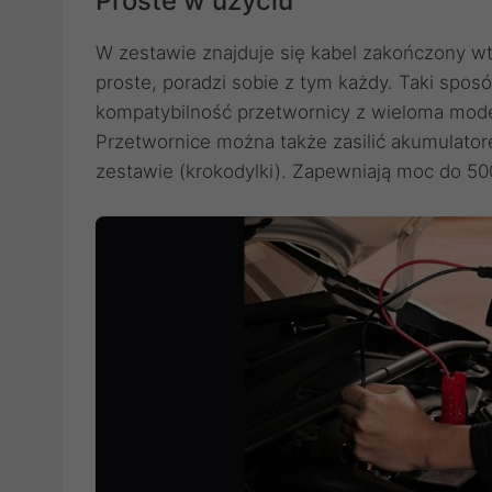
Proste w użyciu
W zestawie znajduje się kabel zakończony wt
proste, poradzi sobie z tym każdy. Taki spos
kompatybilność przetwornicy z wieloma mo
Przetwornice można także zasilić akumulatore
zestawie (krokodylki). Zapewniają moc do 5