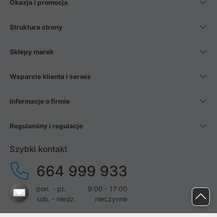
Okazja i promocja
Struktura strony
Sklepy marek
Wsparcie klienta i serwis
Informacje o firmie
Regulaminy i regulacje
Szybki kontakt
664 999 933
pon. - pt.
9:00 - 17:00
sob. - niedz.
nieczynne