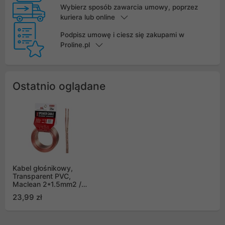
Wybierz sposób zawarcia umowy, poprzez
kuriera lub online
Podpisz umowę i ciesz się zakupami w
Proline.pl
Ostatnio oglądane
Kabel głośnikowy,
Transparent PVC,
Maclean 2*1.5mm2 /
48*0.20CCA
23,99 zł
3,5*7,0mm, 25m,
MCTV-510