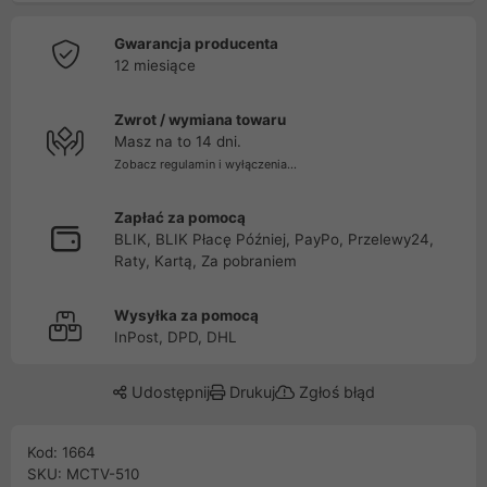
Gwarancja producenta
12 miesiące
Zwrot / wymiana towaru
Masz na to 14 dni.
Zobacz regulamin i wyłączenia...
Zapłać za pomocą
BLIK, BLIK Płacę Później, PayPo, Przelewy24,
Raty, Kartą, Za pobraniem
Wysyłka za pomocą
InPost, DPD, DHL
Udostępnij
Drukuj
Zgłoś błąd
Kod: 1664
SKU: MCTV-510