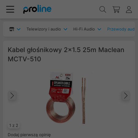
Telewizory i audio
Hi-Fi Audio
Przewody audio
Kabel głośnikowy 2x1.5 25m Maclean
MCTV-510
Poprzedni
Na
1 z 2
Dodaj pierwszą opinię