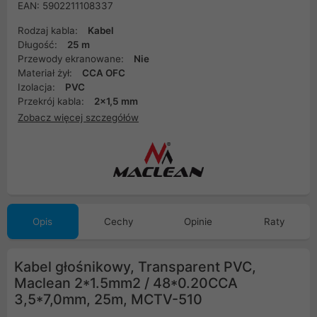
EAN: 5902211108337
Rodzaj kabla:
Kabel
Długość:
25 m
Przewody ekranowane:
Nie
Materiał żył:
CCA OFC
Izolacja:
PVC
Przekrój kabla:
2x1,5 mm
Zobacz więcej szczegółów
Opis
Cechy
Opinie
Raty
Kabel głośnikowy, Transparent PVC,
Maclean 2*1.5mm2 / 48*0.20CCA
3,5*7,0mm, 25m, MCTV-510