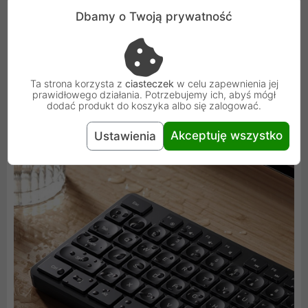
Klawiatura nie wymaga instalacji żadnych sterowników,
Dbamy o Twoją prywatność
co oznacza, że możesz zacząć korzystać z zestawu od
razu po podłączeniu.
Ta strona korzysta z
ciasteczek
w celu zapewnienia jej
prawidłowego działania. Potrzebujemy ich, abyś mógł
dodać produkt do koszyka albo się zalogować.
Akceptuję wszystko
Ustawienia