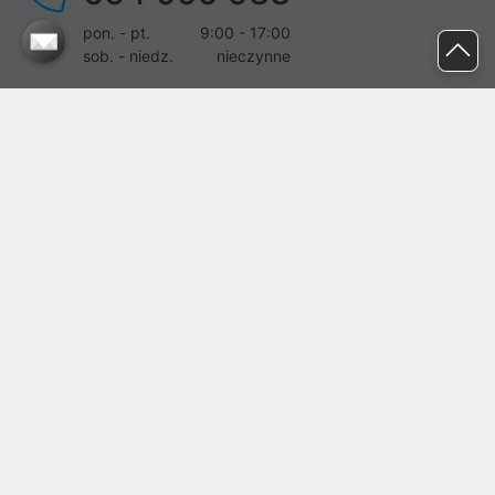
pon. - pt.
9:00 - 17:00
sob. - niedz.
nieczynne
pomoc@proline.pl
Dołącz do nas
Zgłoś błąd na stronie
Proline SA z siedzibą w Mirkowie (55-095), przy ul. Brzozowej 5,
wpisana do rejestru przedsiębiorców Krajowego Rejestru Sądowego
przez Sąd Rejonowy dla Wrocławia-Fabrycznej we Wrocławiu, VI
Wydział Gospodarczy Krajowego Rejestru Sądowego pod nr KRS:
0000282071, NIP: 8951898022, REGON: 020482041, BDO:
000437899. Kapitał zakładowy Spółki wynosi 500000,00 zł i został
on opłacony w całości.
© proline 1996 - 2026. Wszelkie prawa zastrzeżone.