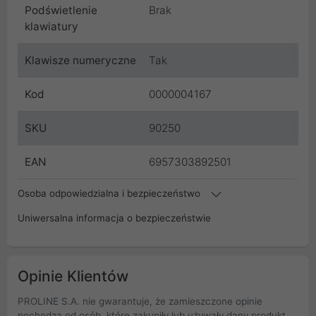
Podświetlenie
Brak
klawiatury
Klawisze numeryczne
Tak
Kod
0000004167
SKU
90250
EAN
6957303892501
Osoba odpowiedzialna i bezpieczeństwo
Uniwersalna informacja o bezpieczeństwie
Opinie Klientów
PROLINE S.A. nie gwarantuje, że zamieszczone opinie
pochodzą od osób, które zakupiły lub używały dany produkt.