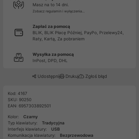
Masz na to 14 dni.
Zobacz regulamin i wyłączenia...
Zapłać za pomocą
BLIK, BLIK Płacę Później, PayPo, Przelewy24,
Raty, Kartą, Za pobraniem
Wysyłka za pomocą
InPost, DPD, DHL
Udostępnij
Drukuj
Zgłoś błąd
Kod: 4167
SKU: 90250
EAN: 6957303892501
Kolor:
Czarny
Typ klawiatury:
Tradycyjna
Interfejs klawiatury:
USB
Komunikacja klawiatury:
Bezprzewodowa