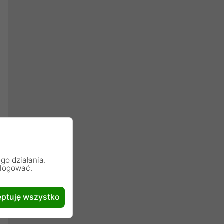
go działania.
alogować.
ptuję wszystko