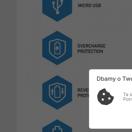
Dbamy o Two
Ta s
Pot