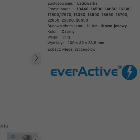
Zastosowanie:
Ładowarka
Format baterii:
10440, 14500, 14650, 16340,
17500,17670, 18350, 18500, 18650, 18700,
22650, 25500, 26650
Budowa chemiczna:
Li-Ion - litowo-jonowy
Kolor:
Czarny
Waga:
31 g
Wymiary:
100 x 32 x 28,5 mm
Zobacz więcej szczegółów
Następny
uktu