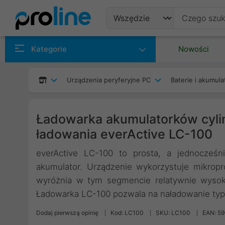
Produkty
Kategorie
Nowości
Producenci
Urządzenia peryferyjne PC
Baterie i akumula
Kategorie
Ładowarka akumulatorków cylin
ładowania everActive LC-100
everActive LC-100 to prosta, a jednocześ
akumulator. Urządzenie wykorzystuje mikrop
wyróżnia w tym segmencie relatywnie wysok
Ładowarka LC-100 pozwala na naładowanie ty
Dodaj pierwszą opinię
Kod: LC100
SKU: LC100
EAN: 5