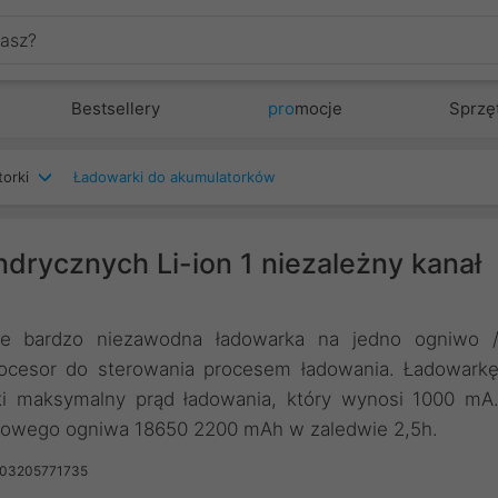
Bestsellery
pro
mocje
Sprzę
torki
Ładowarki do akumulatorków
drycznych Li-ion 1 niezależny kanał
nie bardzo niezawodna ładowarka na jedno ogniwo 
rocesor do sterowania procesem ładowania. Ładowark
i maksymalny prąd ładowania, który wynosi 1000 mA
powego ogniwa 18650 2200 mAh w zaledwie 2,5h.
903205771735