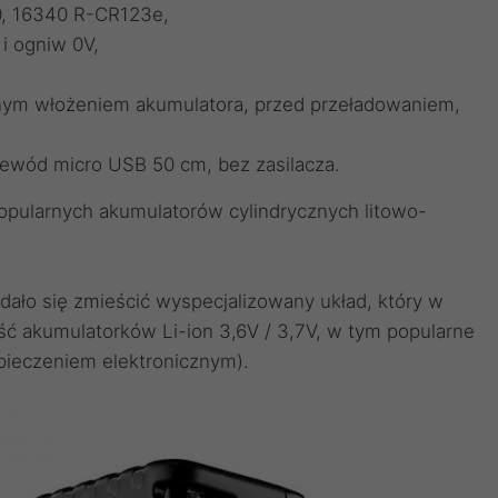
0, 16340 R-CR123e,
i ogniw 0V,
nym włożeniem akumulatora, przed przeładowaniem,
zewód micro USB 50 cm, bez zasilacza.
opularnych akumulatorów cylindrycznych litowo-
ało się zmieścić wyspecjalizowany układ, który w
ść akumulatorków Li-ion 3,6V / 3,7V, w tym popularne
pieczeniem elektronicznym).