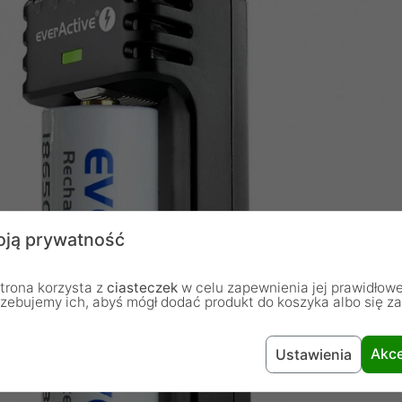
ją prywatność
trona korzysta z
ciasteczek
w celu zapewnienia jej prawidłowe
rzebujemy ich, abyś mógł dodać produkt do koszyka albo się z
Akce
Ustawienia