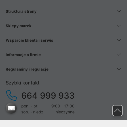
Struktura strony
Sklepy marek
Wsparcie klienta i serwis
Informacje o firmie
Regulaminy i regulacje
Szybki kontakt
664 999 933
pon. - pt.
9:00 - 17:00
sob. - niedz.
nieczynne
pomoc@proline.pl