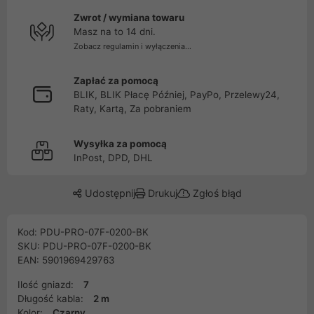
Zwrot / wymiana towaru
Masz na to 14 dni.
Zobacz regulamin i wyłączenia...
Zapłać za pomocą
BLIK, BLIK Płacę Później, PayPo, Przelewy24,
Raty, Kartą, Za pobraniem
Wysyłka za pomocą
InPost, DPD, DHL
Udostępnij
Drukuj
Zgłoś błąd
Kod: PDU-PRO-07F-0200-BK
SKU: PDU-PRO-07F-0200-BK
EAN: 5901969429763
Ilość gniazd:
7
Długość kabla:
2 m
Kolor:
Czarny