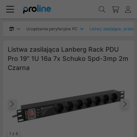
Urządzenia peryferyjne PC
Listwy zasilające, przed
Listwa zasilająca Lanberg Rack PDU
Pro 19" 1U 16a 7x Schuko Spd-3mp 2m
Czarna
Poprzedni
Na
1 z 6