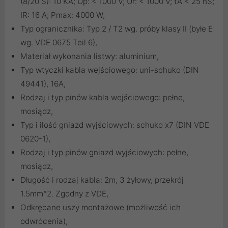
(8/20 S): 10 KA; Up: < 1000 V; Ur: < 1000 V; tA < 25 nS;
IR: 16 A; Pmax: 4000 W,
Typ ogranicznika: Typ 2 / T2 wg. próby klasy II (byłe E
wg. VDE 0675 Teil 6),
Materiał wykonania listwy: aluminium,
Typ wtyczki kabla wejściowego: uni-schuko (DIN
49441), 16A,
Rodzaj i typ pinów kabla wejściowego: pełne,
mosiądz,
Typ i ilość gniazd wyjściowych: schuko x7 (DIN VDE
0620-1),
Rodzaj i typ pinów gniazd wyjściowych: pełne,
mosiądz,
Długość i rodzaj kabla: 2m, 3 żyłowy, przekrój
1.5mm^2. Zgodny z VDE,
Odkręcane uszy montażowe (możliwość ich
odwrócenia),