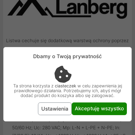
Listwa cechuje się dodatkową warstwą ochrony poprzez
zastosowanie nadmiarowego przekroju kabla co
Dbamy o Twoją prywatność
gwarantuje pełną, nieprzerwaną pracę urządzenia
podczas pracy na pełnym obciążeniu. Dzięki temu z
powodzeniem może być wykorzystywana w
profesjonalnym środowisku serwerowym.
Ta strona korzysta z
ciasteczek
w celu zapewnienia jej
prawidłowego działania. Potrzebujemy ich, abyś mógł
dodać produkt do koszyka albo się zalogować.
Właściwości:
Akceptuję wszystko
Ustawienia
Ochrona przeciwprzepięciowa: Un: 220 ~ 250 VAC,
50/60 Hz; Uc: 280 VAC; Mp: L-N + L-PE + N-PE; In: