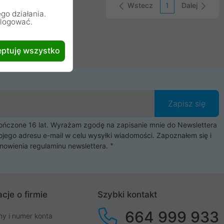
Wstecz
1
Dalej
go działania.
alogować.
ptuję wszystko
Zapisz się
czone 16 lat. Wyrażam zgodę na zapisanie mnie do Newslettera
ojego adresu e-mail w celu wysyłki wiadomości. Zapoznałem się i
nowienia
regulaminu newslettera
.
cje o firmie
Szybki kontakt
664 999 933
my i numer konta