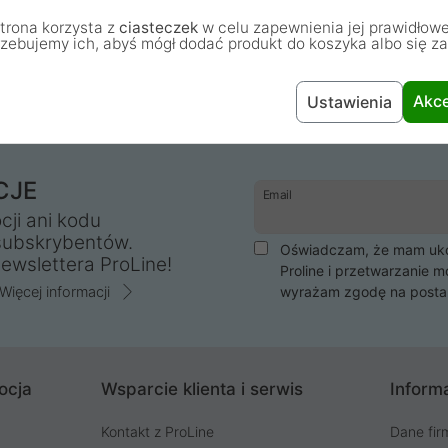
twe.
jest bardzo łatwe.
trona korzysta z
ciasteczek
w celu zapewnienia jej prawidłowe
rzebujemy ich, abyś mógł dodać produkt do koszyka albo się z
Akce
Ustawienia
CJE
Email
cji ani kodu
subskrybentów.
Oświadczam, że mam ukoń
ewslettera ProLine!
Proline i przetwarzanie m
Więcej informacji
wyrażam zgodę na posta
ocja
Wsparcie klienta i serwis
Informa
Kontakt z ProLine
Dane fir