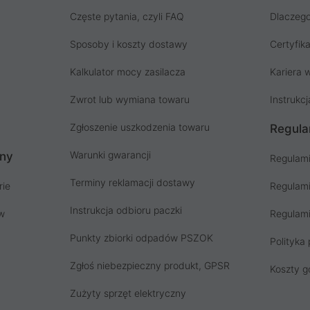
Częste pytania, czyli FAQ
Dlaczego
Sposoby i koszty dostawy
Certyfika
Kalkulator mocy zasilacza
Kariera w
Zwrot lub wymiana towaru
Instrukcj
Zgłoszenie uszkodzenia towaru
Regula
Warunki gwarancji
ony
Regulami
Terminy reklamacji dostawy
rie
Regulami
Instrukcja odbioru paczki
ów
Regulami
Punkty zbiorki odpadów PSZOK
Polityka 
Zgłoś niebezpieczny produkt, GPSR
Koszty g
Zużyty sprzęt elektryczny