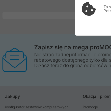
jest bardzo ła
Ta s
Pot
Zapisz się na mega proMO
Nie strać żadnej informacji o promo
rabatowego dostępnego tylko dla 
Dołącz teraz do grona odbiorców n
Zakupy
Okazja i prom
Konfigurator zestawów komputerowych
Promocje