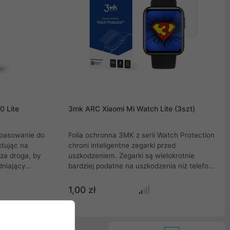
0 Lite
3mk ARC Xiaomi Mi Watch Lite (3szt)
opasowanie do
Folia ochronna 3MK z serii Watch Protection
ktując na
chroni inteligentne zegarki przed
sza droga, by
uszkodzeniem. Zegarki są wielokrotnie
dniający
bardziej podatne na uszkodzenia niż telefony
amery. Kluczem
komórkowe, ponieważ nosisz je na
eł jest równe
nadgarstku. Ochrona zegarka zmniejsza
1,00 zł
dukty 3mk
ryzyko uszkodzenia i zarysowania ekranu
scid-Sil,
inteligentnego zegarka .
możliwia
u nakładanie