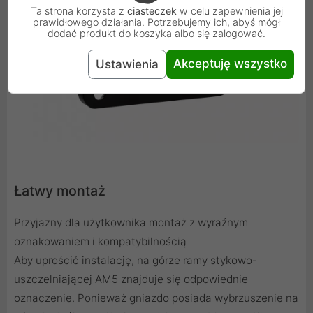
Ta strona korzysta z
ciasteczek
w celu zapewnienia jej
prawidłowego działania. Potrzebujemy ich, abyś mógł
dodać produkt do koszyka albo się zalogować.
Akceptuję wszystko
Ustawienia
Łatwy montaż
Przyjazny dla użytkownika montaż z wyraźnym
oznakowaniem i kompatybilnością
Aby uprościć instalację, na górze ramy stykowo-
uszczelniającej AM5 znajduje się odpowiednie
oznaczenie. Ponieważ gniazdo posiada wybrzuszenie na