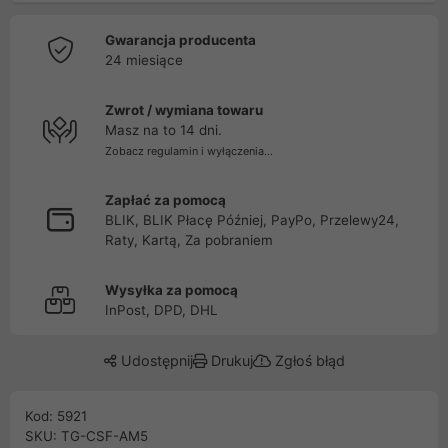
Gwarancja producenta
24 miesiące
Zwrot / wymiana towaru
Masz na to 14 dni.
Zobacz regulamin i wyłączenia...
Zapłać za pomocą
BLIK, BLIK Płacę Później, PayPo, Przelewy24,
Raty, Kartą, Za pobraniem
Wysyłka za pomocą
InPost, DPD, DHL
Udostępnij
Drukuj
Zgłoś błąd
Kod: 5921
SKU: TG-CSF-AM5