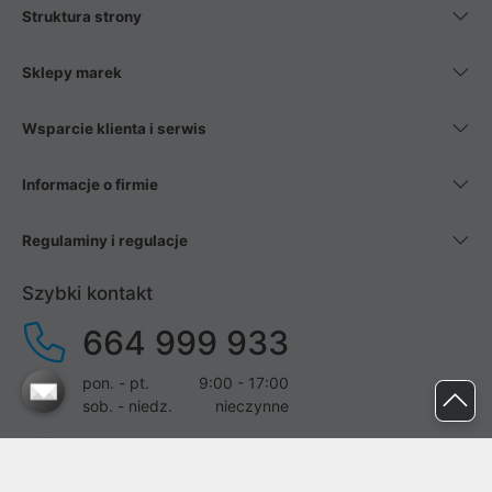
Struktura strony
Sklepy marek
Wsparcie klienta i serwis
Informacje o firmie
Regulaminy i regulacje
Szybki kontakt
664 999 933
pon. - pt.
9:00 - 17:00
sob. - niedz.
nieczynne
pomoc@proline.pl