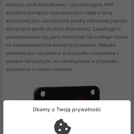
montażu ramki kontaktowej i uszczelniającej AM5
szczelina pomiędzy rozpraszaczem ciepła a ramą
aluminiową jest uszczelniana pianką silikonową poprzez
dociśnięcie pianki do płytki drukowanej. Zapobiega to
przedostawaniu się pasty termicznej lub ciekłego metalu
na niezabezpieczone elementy procesora. Wkładka
piankowa jest opcjonalna w przypadku stosowania z
pastami termicznymi, ale obowiązkowa w przypadku
stosowania z ciekłym metalem.
Dbamy o Twoją prywatność