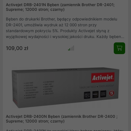
Activejet DRB-2401N Bęben (zamiennik Brother DR-2401;
Supreme; 12000 stron; czarny)
Bęben do drukarki Brother, będący odpowiednikiem modelu
DR-2401, umożliwia wydruk aż 12 000 stron przy
standardowym pokryciu 5%. Produkty Activejet słyną z
wyjątkowej wydajności i wysokiej jakości druku. Każdy bęben
przechodzi szereg rygorystycznych testów jakościowych, co
109,00 zł
przekłada się na bezpieczeństwo użytkowania oraz komfort
pracy. To idealny wybór dla tych, którzy oczekują
niezawodnych i precyzyjnych wydruków laserowych. Produkt
został zaprojektowany z myślą o długotrwałej eksploatacji.
Activejet DRB-2400N Bęben (zamiennik Brother DR-2400 ;
Supreme; 12000 stron; czarny)
Activejet DRB-2400N to wysokiej klasy bęben zamienny, który