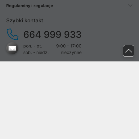
Regulaminy i regulacje
Szybki kontakt
664 999 933
pon. - pt.
9:00 - 17:00
sob. - niedz.
nieczynne
pomoc@proline.pl
Dołącz do nas
Zgłoś błąd na stronie
Proline SA z siedzibą w Mirkowie (55-095), przy ul. Brzozowej 5,
wpisana do rejestru przedsiębiorców Krajowego Rejestru Sądowego
przez Sąd Rejonowy dla Wrocławia-Fabrycznej we Wrocławiu, VI
Wydział Gospodarczy Krajowego Rejestru Sądowego pod nr KRS: