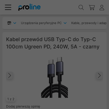
Urządzenia peryferyjne PC
Kable, przewody i adapt
Kabel przewód USB Typ-C do Typ-C
100cm Ugreen PD, 240W, 5A - czarny
Poprzedni
Na
1 z 2
Dodaj pierwszą opinię