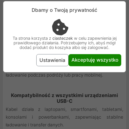
Dbamy o Twoją prywatność
Wyjątkowa wytrzymał
ość
Nylonowy oplot oraz aluminiowe końcówki chronią kabel
przed przetarciami i uszkodzeniami, zapewniając długą
Ta strona korzysta z
ciasteczek
w celu zapewnienia jej
żywotność.
prawidłowego działania. Potrzebujemy ich, abyś mógł
dodać produkt do koszyka albo się zalogować.
Idealny do powerbanków
Akceptuję wszystko
Ustawienia
Długość 1 m zapewnia wygodne i uporządkowane
ładowanie podczas podróży lub pracy mobilnej.
Kompatybilność z wszystkimi urządzeniami
USB-C
Kabel działa z laptopami, smartfonami, tabletami,
konsolami i powerbankami, zapewniając stabilne
ładowanie i transfer danych.