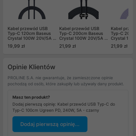
Kabel przewód USB
Kabel przewód USB
Kabel prze
Typ-C 120cm Baseus
Typ-C 200cm Baseus
Typ-C 200c
Crystal 100W 20V/5A -
Crystal 100W 20V/5A -
Crystal 100
czarny (CAJY000401)
czarny (CAJY000501)
fioletowy
19,99 zł
21,99 zł
21,99 zł
(CAJY0005
Opinie Klientów
PROLINE S.A. nie gwarantuje, że zamieszczone opinie
pochodzą od osób, które zakupiły lub używały dany produkt.
Masz ten produkt?
Dodaj pierwszą opinię: Kabel przewód USB Typ-C do
Typ-C 100cm Ugreen PD, 240W, 5A - czarny
Dodaj pierwszą opinię...