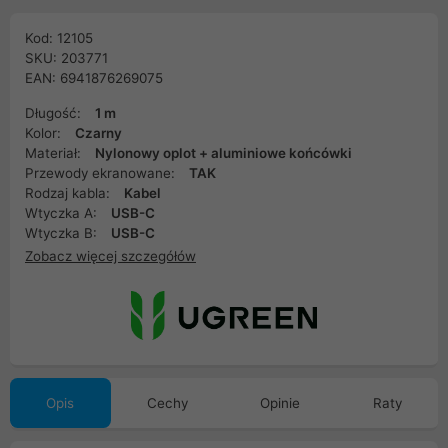
Kod: 12105
SKU: 203771
EAN: 6941876269075
Długość:
1 m
Kolor:
Czarny
Materiał:
Nylonowy oplot + aluminiowe końcówki
Przewody ekranowane:
TAK
Rodzaj kabla:
Kabel
Wtyczka A:
USB-C
Wtyczka B:
USB-C
Zobacz więcej szczegółów
Opis
Cechy
Opinie
Raty