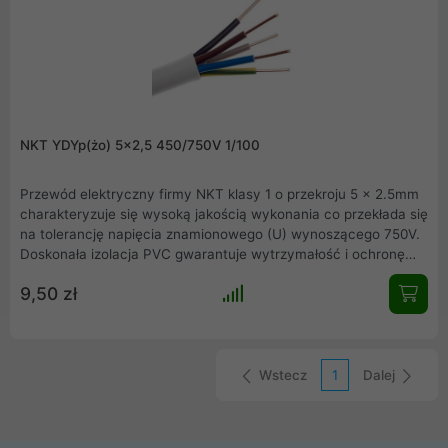
NKT YDYp(żo) 5x2,5 450/750V 1/100
Przewód elektryczny firmy NKT klasy 1 o przekroju 5 x 2.5mm
charakteryzuje się wysoką jakością wykonania co przekłada się
na tolerancję napięcia znamionowego (U) wynoszącego 750V.
Doskonała izolacja PVC gwarantuje wytrzymałość i ochronę
przez długie lata. Przewód posiada certyfikat zgodności EN
9,50 zł
60332-1-2.
Wstecz
1
Dalej