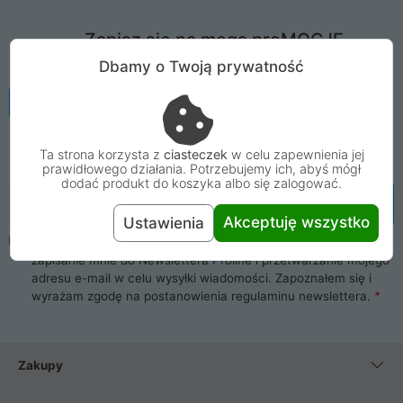
Zapisz się na mega proMOCJE
Nie strać żadnej informacji o promocji ani
Dbamy o Twoją prywatność
kodu rabatowego dostępnego tylko dla
subskrybentów. Dołącz teraz do grona
odbiorców newslettera ProLine!
Więcej informacji
Ta strona korzysta z
ciasteczek
w celu zapewnienia jej
prawidłowego działania. Potrzebujemy ich, abyś mógł
dodać produkt do koszyka albo się zalogować.
Email
Zapisz się
Akceptuję wszystko
Ustawienia
Oświadczam, że mam ukończone 16 lat. Wyrażam zgodę na
zapisanie mnie do Newslettera Proline i przetwarzanie mojego
adresu e-mail w celu wysyłki wiadomości. Zapoznałem się i
wyrażam zgodę na postanowienia
regulaminu newslettera
.
Zakupy