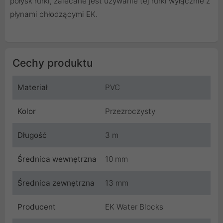
połysk rurki, zalecane jest używanie tej rurki wyłącznie z
płynami chłodzącymi EK.
Cechy produktu
Materiał
PVC
Kolor
Przezroczysty
Długość
3 m
Średnica wewnętrzna
10 mm
Średnica zewnętrzna
13 mm
Producent
EK Water Blocks