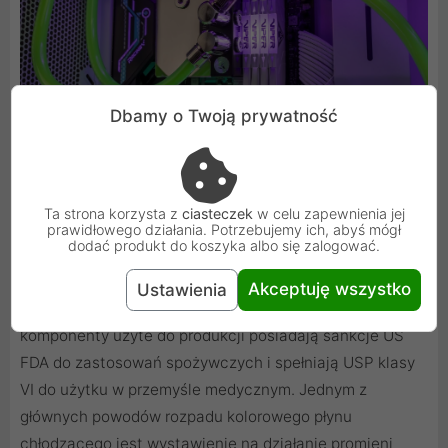
Dbamy o Twoją prywatność
Wysoka odporność na wypłukiwanie była jednym z
Ta strona korzysta z
ciasteczek
w celu zapewnienia jej
głównych celów przy produkcji tego przewodu. EK-Loop
prawidłowego działania. Potrzebujemy ich, abyś mógł
dodać produkt do koszyka albo się zalogować.
Soft Tube wykorzystuje plastyfikator nie będący
ftalanami. Jest odporny na degradację i przebarwienia
Akceptuję wszystko
Ustawienia
pod wpływem promieni Beta, UV i Gamma. Wszystkie
komponenty użyte do produkcji posiadają sankcje US
FDA do zastosowań spożywczych i spełniają USP klasy
VI do użytku w przemyśle medycznym. Jednym z
głównych powodów rozpadu kolorowego płynu
chłodzącego jest wystawienie na działanie promieni