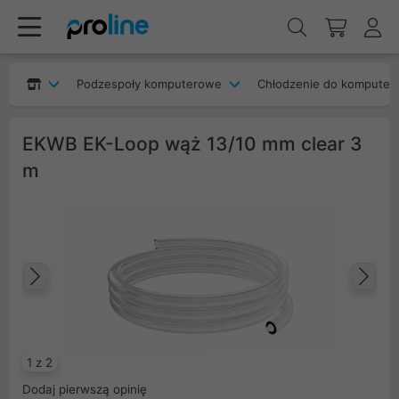
Podzespoły komputerowe
Chłodzenie do komputer
EKWB EK-Loop wąż 13/10 mm clear 3
m
Poprzedni
Na
1 z 2
Dodaj pierwszą opinię