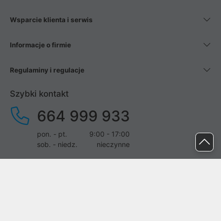
Wsparcie klienta i serwis
Informacje o firmie
Regulaminy i regulacje
Szybki kontakt
664 999 933
pon. - pt.
9:00 - 17:00
sob. - niedz.
nieczynne
pomoc@proline.pl
Dołącz do nas