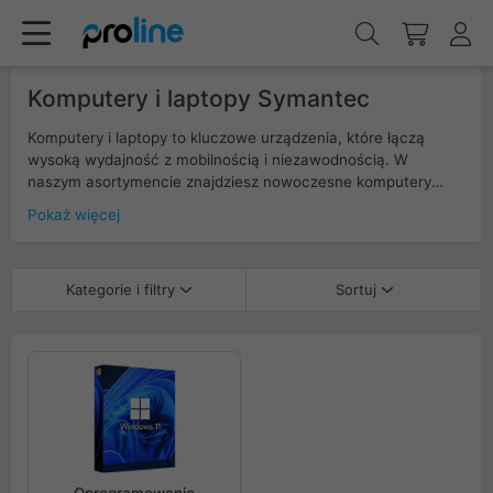
Komputery i laptopy Symantec
Komputery i laptopy to kluczowe urządzenia, które łączą
wysoką wydajność z mobilnością i niezawodnością. W
naszym asortymencie znajdziesz nowoczesne komputery
stacjonarne, dedykowane zarówno do pracy profesjonalnej,
Pokaż więcej
jak i gier, oraz laptopy zapewniające mobilność i ergonomię
podczas codziennego użytkowania. Wyposażone w
najnowsze procesory Intel lub AMD, wydajne karty graficzne,
Kategorie i filtry
Sortuj
szybkie dyski SSD i obszerną pamięć RAM, gwarantują
płynność działania i komfort nawet przy wymagających
zadaniach. Idealne rozwiązanie dla profesjonalistów, graczy
oraz użytkowników domowych.