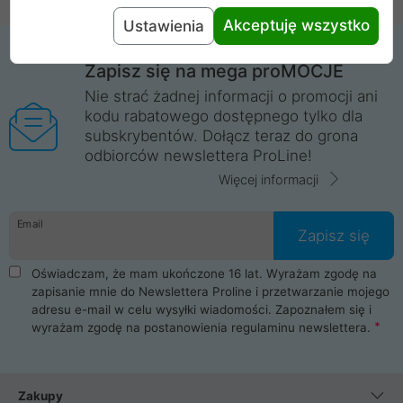
Akceptuję wszystko
Ustawienia
Zapisz się na mega proMOCJE
Nie strać żadnej informacji o promocji ani
kodu rabatowego dostępnego tylko dla
subskrybentów. Dołącz teraz do grona
odbiorców newslettera ProLine!
Więcej informacji
Email
Zapisz się
Oświadczam, że mam ukończone 16 lat. Wyrażam zgodę na
zapisanie mnie do Newslettera Proline i przetwarzanie mojego
adresu e-mail w celu wysyłki wiadomości. Zapoznałem się i
wyrażam zgodę na postanowienia
regulaminu newslettera
.
Zakupy