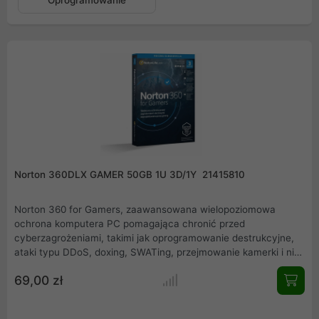
Oprogramowanie
Norton 360DLX GAMER 50GB 1U 3D/1Y 21415810
Norton 360 for Gamers, zaawansowana wielopoziomowa
ochrona komputera PC pomagająca chronić przed
cyberzagrożeniami, takimi jak oprogramowanie destrukcyjne,
ataki typu DDoS, doxing, SWATing, przejmowanie kamerki i nie
tylko. Optymalizacja powiadomień. Aplikacja Norton 360 for
69,00 zł
Gamers optymalizuje powiadomienia, ograniczając komunikaty
i pozwalając Ci trwale wyciszyć wybrane powiadomienia. W
systemie Windows optymalizacja powiadomień oznacza, że