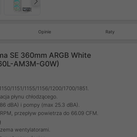
Następny
Opinie
Raty
ama SE 360mm ARGB White
360L-AM3M-G0W)
150/1151/1155/1156/1200/1700/1851.
acja płynu chłodzącego.
.86 dBA) i pompy (max 25.3 dBA).
 RPM, przepływ powietrza do 66.09 CFM.
ą
zema wentylatorami.