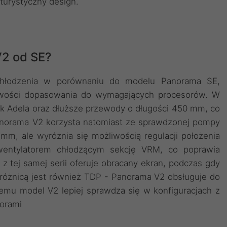
urystyczny design.
V2 od SE?
chłodzenia w porównaniu do modelu Panorama SE,
liwości dopasowania do wymagających procesorów. W
 Adela oraz dłuższe przewody o długości 450 mm, co
norama V2 korzysta natomiast ze sprawdzonej pompy
m, ale wyróżnia się możliwością regulacji położenia
ntylatorem chłodzącym sekcję VRM, co poprawia
z tej samej serii oferuje obracany ekran, podczas gdy
ą różnicą jest również TDP - Panorama V2 obsługuje do
emu model V2 lepiej sprawdza się w konfiguracjach z
sorami