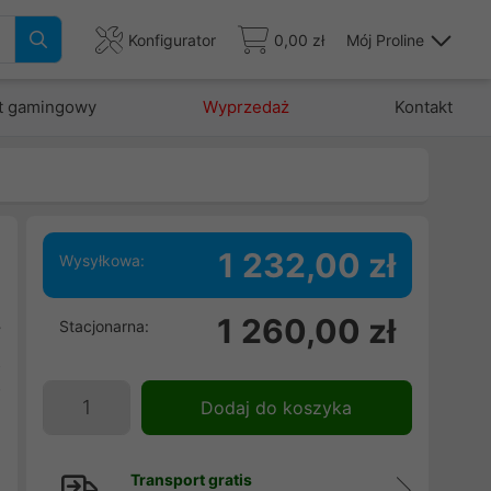
Konfigurator
0,00 zł
Mój Proline
t gamingowy
Wyprzedaż
Kontakt
1 232,00 zł
Wysyłkowa:
e
1 260,00 zł
Stacjonarna:
y
z
D
Dodaj do koszyka
Transport gratis