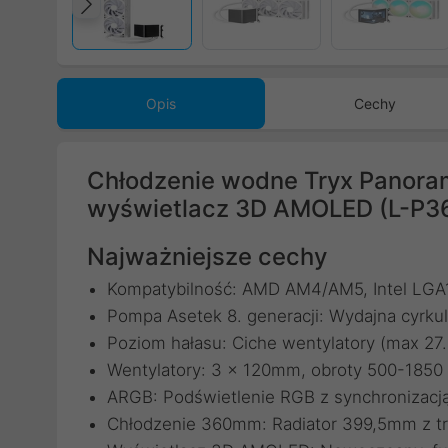
Poprzedni
Opis
Cechy
Chłodzenie wodne Tryx Panor
wyświetlacz 3D AMOLED (L-P
Najważniejsze cechy
Kompatybilność: AMD AM4/AM5, Intel LGA1
Pompa Asetek 8. generacji: Wydajna cyrkul
Poziom hałasu: Ciche wentylatory (max 27
Wentylatory: 3 x 120mm, obroty 500-1850
ARGB: Podświetlenie RGB z synchronizacj
Chłodzenie 360mm: Radiator 399,5mm z tr