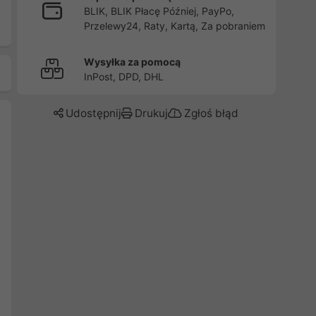
BLIK, BLIK Płacę Później, PayPo,
Przelewy24, Raty, Kartą, Za pobraniem
Wysyłka za pomocą
InPost, DPD, DHL
Udostępnij
Drukuj
Zgłoś błąd