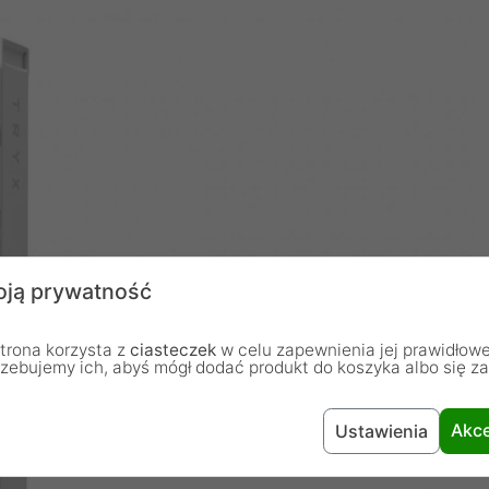
ją prywatność
trona korzysta z
ciasteczek
w celu zapewnienia jej prawidłowe
rzebujemy ich, abyś mógł dodać produkt do koszyka albo się z
Akce
Ustawienia