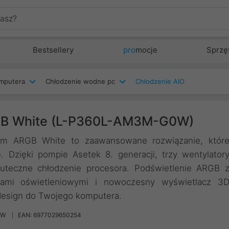
Bestsellery
pro
mocje
Sprzę
mputera
Chłodzenie wodne pc
Chłodzenie AIO
GB White (L-P360L-AM3M-G0W)
m ARGB White to zaawansowane rozwiązanie, któr
 Dzięki pompie Asetek 8. generacji, trzy wentylator
teczne chłodzenie procesora. Podświetlenie ARGB 
mami oświetleniowymi i nowoczesny wyświetlacz 3
design do Twojego komputera.
0W
EAN: 6977029650254