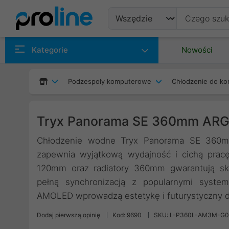
Produkty
Kategorie
Nowości
Producenci
Podzespoły komputerowe
Chłodzenie do ko
Kategorie
Tryx Panorama SE 360mm AR
Chłodzenie wodne Tryx Panorama SE 360m
zapewnia wyjątkową wydajność i cichą pracę.
120mm oraz radiatory 360mm gwarantują sku
pełną synchronizacją z popularnymi syste
AMOLED wprowadzą estetykę i futurystyczny 
Dodaj pierwszą opinię
Kod: 9690
SKU: L-P360L-AM3M-G