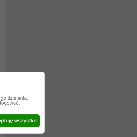
go działania.
alogować.
ptuję wszystko