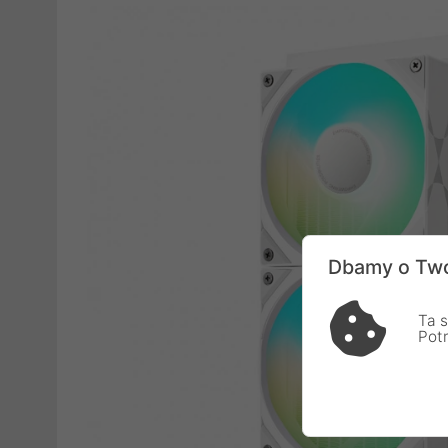
Dbamy o Two
Ta s
Pot