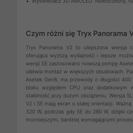
Wyświetlacz 3D AMOLED: Nowoczesny, fut
Czym różni się Tryx Panorama 
Tryx Panorama V2 to ulepszona wersja 
oferująca wyższą wydajność i lepsze moż
wersji SE zastosowano nowszą pompę Asetek
ułatwia montaż w większych obudowach. Pa
Asetek Gen8, ma przewody o długości 400 m
bloku względem CPU oraz dodatkowym we
stabilność przy dużym obciążeniu. Wersja SL 
V2 i SE mają ekran o stałej orientacji. Ważn
320 W, podczas gdy SE do 280 W, dzięki cz
mocniejszymi, bardziej wymagającymi proce