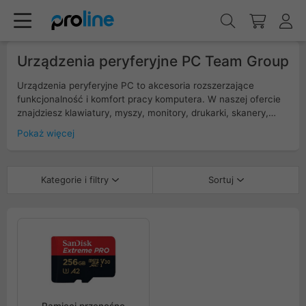
Urządzenia peryferyjne PC Team Group
Urządzenia peryferyjne PC to akcesoria rozszerzające
funkcjonalność i komfort pracy komputera. W naszej ofercie
znajdziesz klawiatury, myszy, monitory, drukarki, skanery,
słuchawki oraz kamery internetowe. Produkty te gwarantują
Pokaż więcej
precyzję, ergonomię i nowoczesny design, idealny zarówno
dla graczy, profesjonalistów, jak i użytkowników domowych.
Inwestycja w wysokiej jakości peryferia usprawnia codzienne
Kategorie i filtry
Sortuj
zadania i podnosi efektywność Twojego sprzętu.