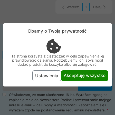
Wstecz
1
Dalej
Dbamy o Twoją prywatność
Zapisz się na mega proMOCJE
Nie strać żadnej informacji o promocji ani
kodu rabatowego dostępnego tylko dla
subskrybentów. Dołącz teraz do grona
Ta strona korzysta z
ciasteczek
w celu zapewnienia jej
prawidłowego działania. Potrzebujemy ich, abyś mógł
odbiorców newslettera ProLine!
dodać produkt do koszyka albo się zalogować.
Więcej informacji
Akceptuję wszystko
Ustawienia
Email
Zapisz się
Oświadczam, że mam ukończone 16 lat. Wyrażam zgodę na
zapisanie mnie do Newslettera Proline i przetwarzanie mojego
adresu e-mail w celu wysyłki wiadomości. Zapoznałem się i
wyrażam zgodę na postanowienia
regulaminu newslettera
.