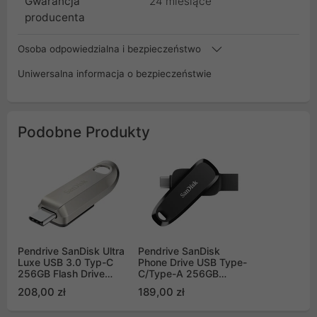
Gwarancja
24 miesiące
producenta
Osoba odpowiedzialna i bezpieczeństwo
Uniwersalna informacja o bezpieczeństwie
Podobne Produkty
Pendrive SanDisk Ultra
Pendrive SanDisk
Luxe USB 3.0 Typ-C
Phone Drive USB Type-
256GB Flash Drive
C/Type-A 256GB
400MB/s (SDCZ75-
100MB/s czarny
208,00 zł
189,00 zł
256G-G46)