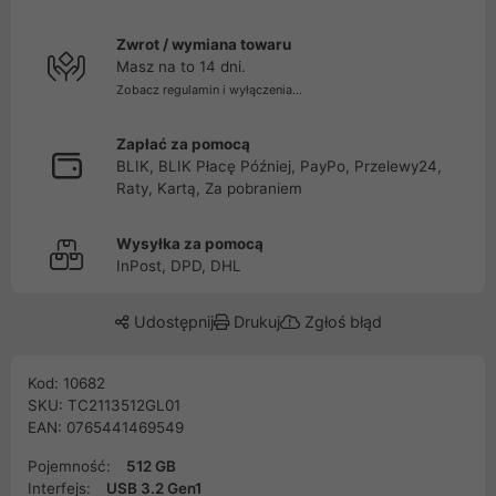
Zwrot / wymiana towaru
Masz na to 14 dni.
Zobacz regulamin i wyłączenia...
Zapłać za pomocą
BLIK, BLIK Płacę Później, PayPo, Przelewy24,
Raty, Kartą, Za pobraniem
Wysyłka za pomocą
InPost, DPD, DHL
Udostępnij
Drukuj
Zgłoś błąd
Kod: 10682
SKU: TC2113512GL01
EAN: 0765441469549
Pojemność:
512 GB
Interfejs:
USB 3.2 Gen1