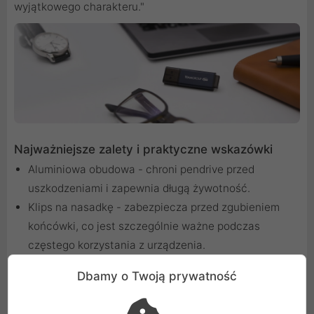
wyjątkowego charakteru."
Najważniejsze zalety i praktyczne wskazówki
Aluminiowa obudowa - chroni pendrive przed
uszkodzeniami i zapewnia długą żywotność.
Klips na nasadkę - zabezpiecza przed zgubieniem
końcówki, co jest szczególnie ważne podczas
częstego korzystania z urządzenia.
Wskaźnik LED - informuje o aktywności urządzenia,
Dbamy o Twoją prywatność
dzięki czemu wiesz, kiedy można bezpiecznie
odłączyć pendrive.