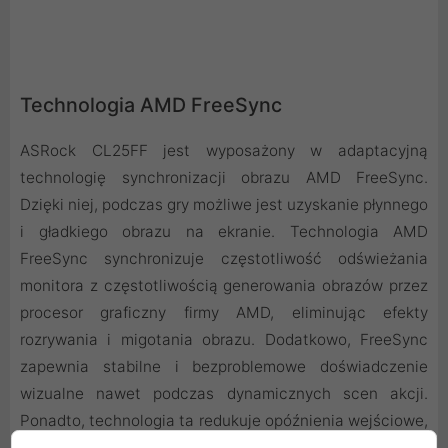
Technologia AMD FreeSync
ASRock CL25FF jest wyposażony w adaptacyjną
technologię synchronizacji obrazu AMD FreeSync.
Dzięki niej, podczas gry możliwe jest uzyskanie płynnego
i gładkiego obrazu na ekranie. Technologia AMD
FreeSync synchronizuje częstotliwość odświeżania
monitora z częstotliwością generowania obrazów przez
procesor graficzny firmy AMD, eliminując efekty
rozrywania i migotania obrazu. Dodatkowo, FreeSync
zapewnia stabilne i bezproblemowe doświadczenie
wizualne nawet podczas dynamicznych scen akcji.
Ponadto, technologia ta redukuje opóźnienia wejściowe,
co jest kluczowe dla graczy wymagających szybkiej