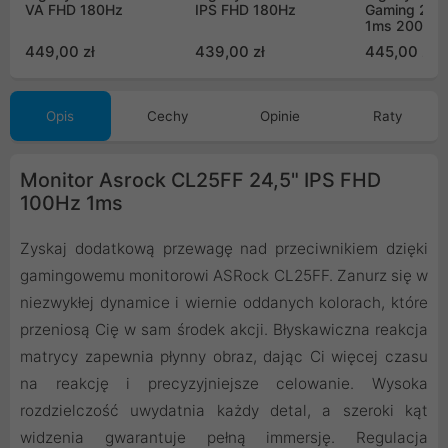
VA FHD 180Hz
IPS FHD 180Hz
Gaming 25" 
1ms 200Hz
449,00 zł
439,00 zł
445,00 zł
Opis
Cechy
Opinie
Raty
Monitor Asrock CL25FF 24,5" IPS FHD
100Hz 1ms
Zyskaj dodatkową przewagę nad przeciwnikiem dzięki
gamingowemu monitorowi ASRock CL25FF. Zanurz się w
niezwykłej dynamice i wiernie oddanych kolorach, które
przeniosą Cię w sam środek akcji. Błyskawiczna reakcja
matrycy zapewnia płynny obraz, dając Ci więcej czasu
na reakcję i precyzyjniejsze celowanie. Wysoka
rozdzielczość uwydatnia każdy detal, a szeroki kąt
widzenia gwarantuje pełną immersję. Regulacja