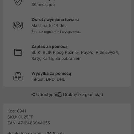
36 miesiące
Zwrot / wymiana towaru
Masz na to 14 dni.
Zobacz regulamin i wyłączenia...
Zapłać za pomocą
BLIK, BLIK Płacę Później, PayPo, Przelewy24,
Raty, Kartą, Za pobraniem
Wysyłka za pomocą
InPost, DPD, DHL
Udostępnij
Drukuj
Zgłoś błąd
Kod: 8941
SKU: CL25FF
EAN: 4710483944055
Przekątna ekranu:
24.5 cali