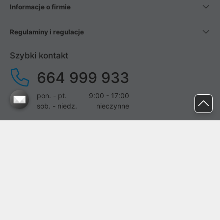
Informacje o firmie
Regulaminy i regulacje
Szybki kontakt
664 999 933
pon. - pt.
9:00 - 17:00
sob. - niedz.
nieczynne
pomoc@proline.pl
Dołącz do nas
Zgłoś błąd na stronie
Proline SA z siedzibą w Mirkowie (55-095), przy ul. Brzozowej 5,
wpisana do rejestru przedsiębiorców Krajowego Rejestru Sądowego