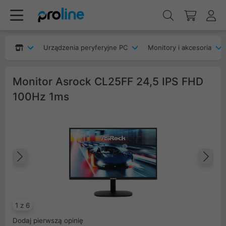
Urządzenia peryferyjne PC
Monitory i akcesoria
Monitor Asrock CL25FF 24,5 IPS FHD
100Hz 1ms
Poprzedni
Na
1 z 6
Dodaj pierwszą opinię