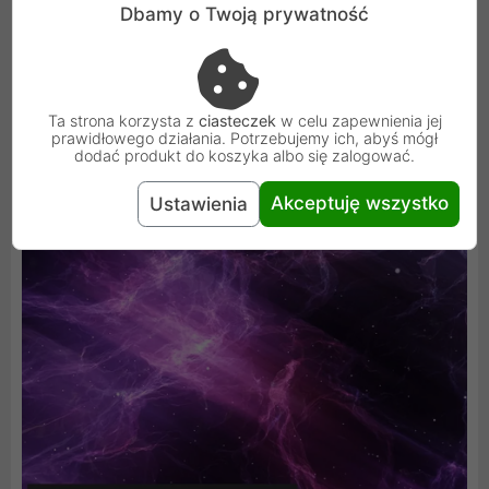
Dbamy o Twoją prywatność
reakcji. Dzięki AMD FreeSync, użytkownicy mogą
cieszyć się wyższą jakością obrazu bez rozrywania lub
przesunięcia obrazu czy opóźnienia w jego
wyświetlaniu, co zwiększa komfort użytkowania
Ta strona korzysta z
ciasteczek
w celu zapewnienia jej
prawidłowego działania. Potrzebujemy ich, abyś mógł
zarówno w grach, jak i podczas oglądania filmów.
dodać produkt do koszyka albo się zalogować.
Akceptuję wszystko
Ustawienia