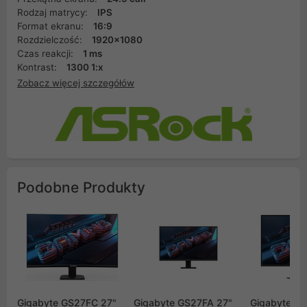
Rodzaj matrycy:
IPS
Format ekranu:
16:9
Rozdzielczość:
1920x1080
Czas reakcji:
1 ms
Kontrast:
1300 1:x
Zobacz więcej szczegółów
Podobne Produkty
Gigabyte GS27FC 27"
Gigabyte GS27FA 27"
Gigabyte G