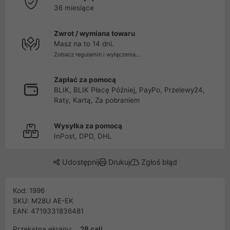
36 miesiące
Zwrot / wymiana towaru
Masz na to 14 dni.
Zobacz regulamin i wyłączenia...
Zapłać za pomocą
BLIK, BLIK Płacę Później, PayPo, Przelewy24,
Raty, Kartą, Za pobraniem
Wysyłka za pomocą
InPost, DPD, DHL
Udostępnij
Drukuj
Zgłoś błąd
Kod: 1996
SKU: M28U AE-EK
EAN: 4719331836481
Przekątna ekranu:
28 cali