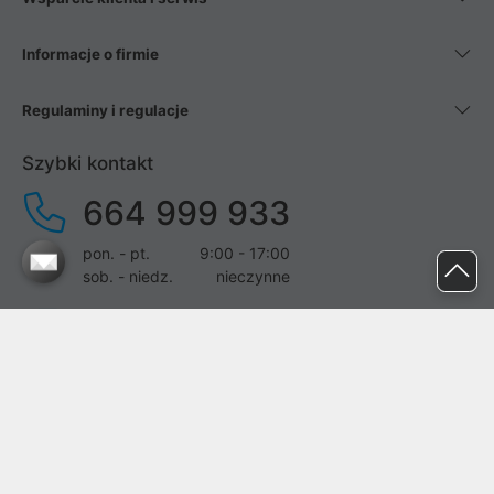
Informacje o firmie
Regulaminy i regulacje
Szybki kontakt
664 999 933
pon. - pt.
9:00 - 17:00
sob. - niedz.
nieczynne
pomoc@proline.pl
Dołącz do nas
Zgłoś błąd na stronie