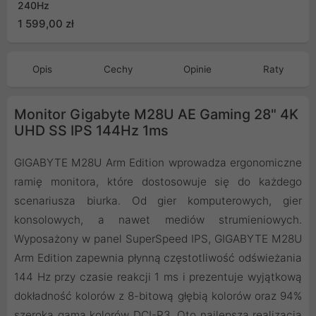
240Hz
1 599,00 zł
Opis
Cechy
Opinie
Raty
Monitor Gigabyte M28U AE Gaming 28" 4K
UHD SS IPS 144Hz 1ms
GIGABYTE M28U Arm Edition wprowadza ergonomiczne
ramię monitora, które dostosowuje się do każdego
scenariusza biurka. Od gier komputerowych, gier
konsolowych, a nawet mediów strumieniowych.
Wyposażony w panel SuperSpeed IPS, GIGABYTE M28U
Arm Edition zapewnia płynną częstotliwość odświeżania
144 Hz przy czasie reakcji 1 ms i prezentuje wyjątkową
dokładność kolorów z 8-bitową głębią kolorów oraz 94%
szeroką gamą kolorów DCI-P3. Oto najlepsza realizacja