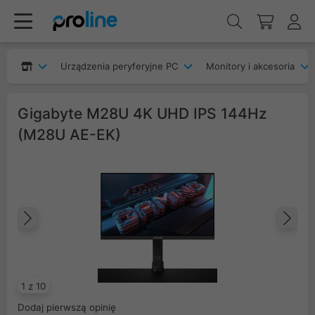
Urządzenia peryferyjne PC
Monitory i akcesoria
Gigabyte M28U 4K UHD IPS 144Hz
(M28U AE-EK)
Poprzedni
Na
1 z 10
Dodaj pierwszą opinię