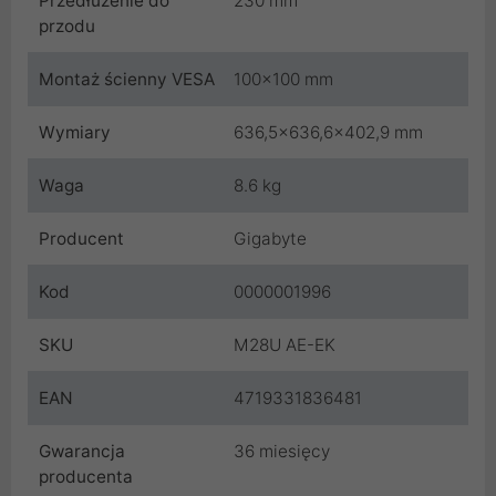
Przedłużenie do
230 mm
przodu
Montaż ścienny VESA
100x100 mm
Wymiary
636,5x636,6x402,9 mm
Waga
8.6 kg
Producent
Gigabyte
Kod
0000001996
SKU
M28U AE-EK
EAN
4719331836481
Gwarancja
36 miesięcy
producenta