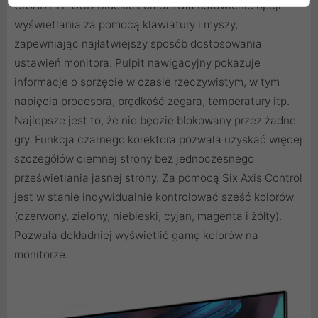
GIGABYTE OSD Sidekick umożliwia ustawienie opcji
wyświetlania za pomocą klawiatury i myszy,
zapewniając najłatwiejszy sposób dostosowania
ustawień monitora. Pulpit nawigacyjny pokazuje
informacje o sprzęcie w czasie rzeczywistym, w tym
napięcia procesora, prędkość zegara, temperatury itp.
Najlepsze jest to, że nie będzie blokowany przez żadne
gry. Funkcja czarnego korektora pozwala uzyskać więcej
szczegółów ciemnej strony bez jednoczesnego
prześwietlania jasnej strony. Za pomocą Six Axis Control
jest w stanie indywidualnie kontrolować sześć kolorów
(czerwony, zielony, niebieski, cyjan, magenta i żółty).
Pozwala dokładniej wyświetlić gamę kolorów na
monitorze.