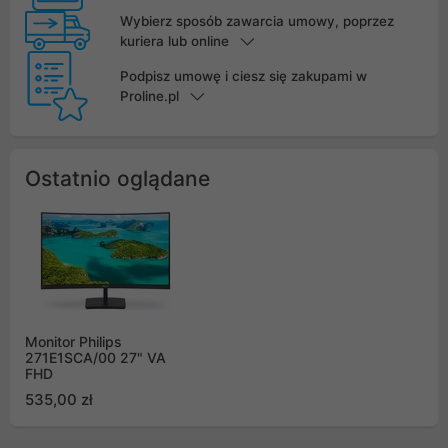
Wybierz sposób zawarcia umowy, poprzez
kuriera lub online
Podpisz umowę i ciesz się zakupami w
Proline.pl
Ostatnio oglądane
Monitor Philips
271E1SCA/00 27" VA
FHD
535,00 zł