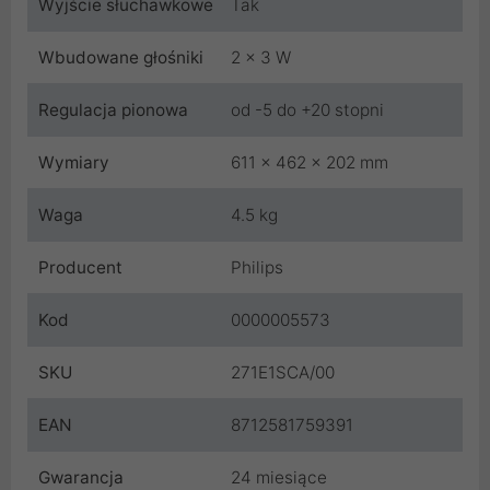
Wyjście słuchawkowe
Tak
Wbudowane głośniki
2 x 3 W
Regulacja pionowa
od -5 do +20 stopni
Wymiary
611 x 462 x 202 mm
Waga
4.5 kg
Producent
Philips
Kod
0000005573
SKU
271E1SCA/00
EAN
8712581759391
Gwarancja
24 miesiące