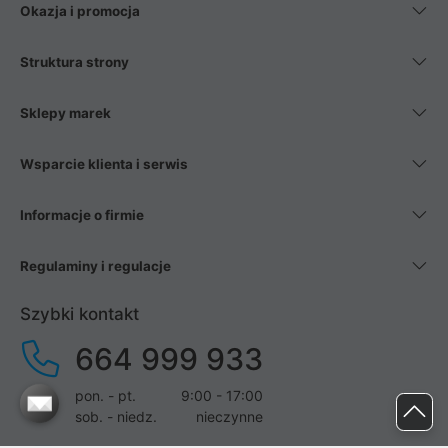
Okazja i promocja
Struktura strony
Sklepy marek
Wsparcie klienta i serwis
Informacje o firmie
Regulaminy i regulacje
Szybki kontakt
664 999 933
pon. - pt.
9:00 - 17:00
sob. - niedz.
nieczynne