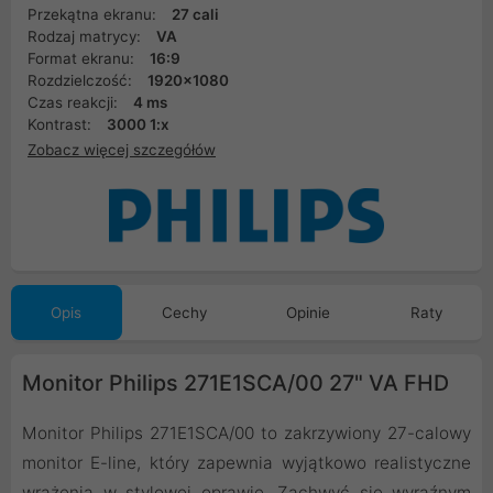
Przekątna ekranu:
27 cali
Rodzaj matrycy:
VA
Format ekranu:
16:9
Rozdzielczość:
1920x1080
Czas reakcji:
4 ms
Kontrast:
3000 1:x
Zobacz więcej szczegółów
Opis
Cechy
Opinie
Raty
Monitor Philips 271E1SCA/00 27" VA FHD
Monitor Philips 271E1SCA/00 to zakrzywiony 27-calowy
monitor E-line, który zapewnia wyjątkowo realistyczne
wrażenia w stylowej oprawie. Zachwyć się wyraźnym