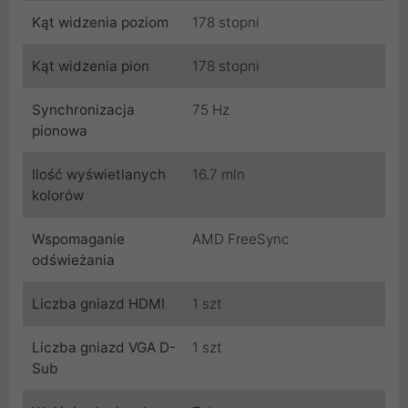
Kąt widzenia poziom
178 stopni
Kąt widzenia pion
178 stopni
Synchronizacja
75 Hz
pionowa
Ilość wyświetlanych
16.7 mln
kolorów
Wspomaganie
AMD FreeSync
odświeżania
Liczba gniazd HDMI
1 szt
Liczba gniazd VGA D-
1 szt
Sub