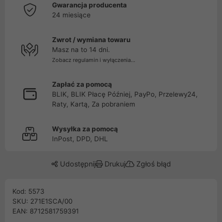
Gwarancja producenta
24 miesiące
Zwrot / wymiana towaru
Masz na to 14 dni.
Zobacz regulamin i wyłączenia...
Zapłać za pomocą
BLIK, BLIK Płacę Później, PayPo, Przelewy24,
Raty, Kartą, Za pobraniem
Wysyłka za pomocą
InPost, DPD, DHL
Udostępnij
Drukuj
Zgłoś błąd
Kod: 5573
SKU: 271E1SCA/00
EAN: 8712581759391