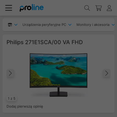
Urządzenia peryferyjne PC
Monitory i akcesoria
Philips 271E1SCA/00 VA FHD
Poprzedni
Na
1 z 5
Dodaj pierwszą opinię