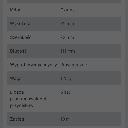
Kolor
Czarny
Wysokość
75 mm
Szerokość
72 mm
Długość
111 mm
Wyprofilowanie myszy
Praworęczne
Waga
120 g
Liczba
5 szt
programowalnych
przycisków
Zasięg
10 m