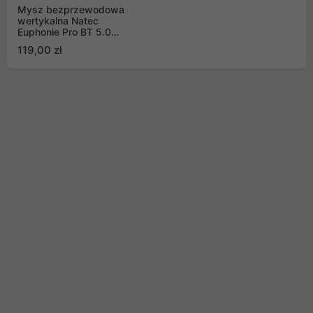
Mysz bezprzewodowa
wertykalna Natec
Euphonie Pro BT 5.0
4000dpi cicha
119,00 zł
programowalna