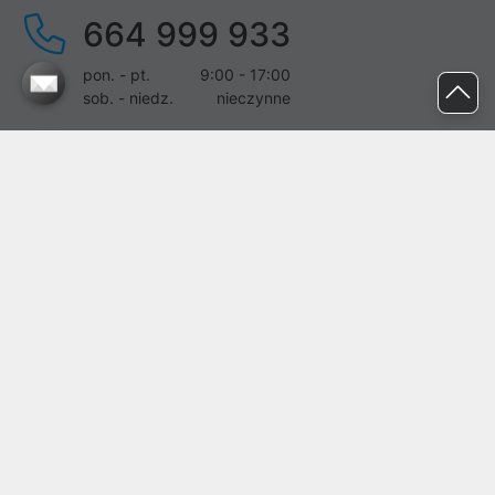
664 999 933
pon. - pt.
9:00 - 17:00
sob. - niedz.
nieczynne
pomoc@proline.pl
Dołącz do nas
Zgłoś błąd na stronie
Proline SA z siedzibą w Mirkowie (55-095), przy ul. Brzozowej 5,
wpisana do rejestru przedsiębiorców Krajowego Rejestru Sądowego
przez Sąd Rejonowy dla Wrocławia-Fabrycznej we Wrocławiu, VI
Wydział Gospodarczy Krajowego Rejestru Sądowego pod nr KRS:
0000282071, NIP: 8951898022, REGON: 020482041, BDO:
000437899. Kapitał zakładowy Spółki wynosi 500000,00 zł i został
on opłacony w całości.
© proline 1996 - 2026. Wszelkie prawa zastrzeżone.