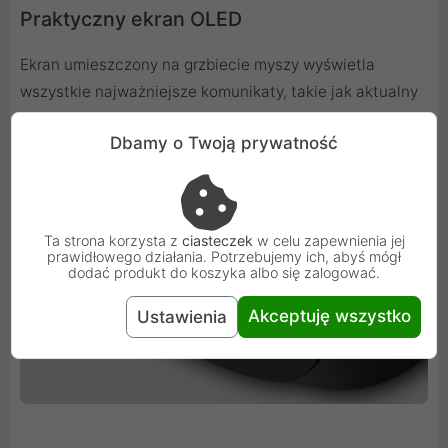
Praktyczny ekran OLED
Ekran umieszczony na grzbiecie myszy wyświetla
wszystkie najważniejsze komunikaty, takie jak aktualny
poziom baterii, stan połączenia bezprzewodowego oraz
Dbamy o Twoją prywatność
aktywną rozdzielczość DPI. Takie rozwiązanie pozwoli Ci
mieć kluczowe informacje zawsze pod ręką, co sprawia,
że korzystanie z myszy jest jeszcze wygodniejsze.
Ta strona korzysta z
ciasteczek
w celu zapewnienia jej
prawidłowego działania. Potrzebujemy ich, abyś mógł
dodać produkt do koszyka albo się zalogować.
Akceptuję wszystko
Ustawienia