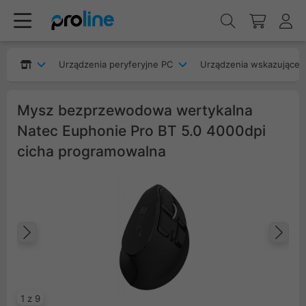
Urządzenia peryferyjne PC
Urządzenia wskazujące
Mysz bezprzewodowa wertykalna
Natec Euphonie Pro BT 5.0 4000dpi
cicha programowalna
Poprzedni
Na
1 z 9