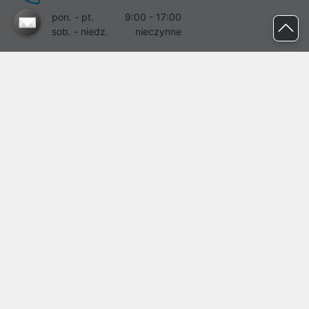
pon. - pt.
9:00 - 17:00
sob. - niedz.
nieczynne
pomoc@proline.pl
Dołącz do nas
Zgłoś błąd na stronie
Proline SA z siedzibą w Mirkowie (55-095), przy ul. Brzozowej 5,
wpisana do rejestru przedsiębiorców Krajowego Rejestru Sądowego
przez Sąd Rejonowy dla Wrocławia-Fabrycznej we Wrocławiu, VI
Wydział Gospodarczy Krajowego Rejestru Sądowego pod nr KRS:
0000282071, NIP: 8951898022, REGON: 020482041, BDO:
000437899. Kapitał zakładowy Spółki wynosi 500000,00 zł i został
on opłacony w całości.
© proline 1996 - 2026. Wszelkie prawa zastrzeżone.