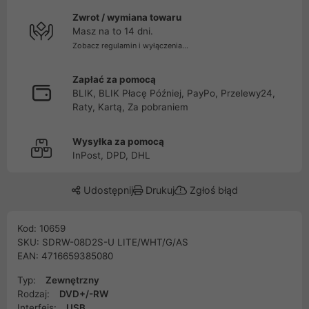
Zwrot / wymiana towaru
Masz na to 14 dni.
Zobacz regulamin i wyłączenia...
Zapłać za pomocą
BLIK, BLIK Płacę Później, PayPo, Przelewy24,
Raty, Kartą, Za pobraniem
Wysyłka za pomocą
InPost, DPD, DHL
Udostępnij
Drukuj
Zgłoś błąd
Kod: 10659
SKU: SDRW-08D2S-U LITE/WHT/G/AS
EAN: 4716659385080
Typ:
Zewnętrzny
Rodzaj:
DVD+/-RW
Interfejs:
USB