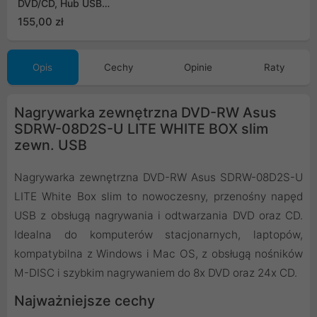
DVD/CD, Hub USB
5Gbps, czytnik kart SD
155,00 zł
Opis
Cechy
Opinie
Raty
Nagrywarka zewnętrzna DVD-RW Asus
SDRW-08D2S-U LITE WHITE BOX slim
zewn. USB
Nagrywarka zewnętrzna DVD-RW Asus SDRW-08D2S-U
LITE White Box slim to nowoczesny, przenośny napęd
USB z obsługą nagrywania i odtwarzania DVD oraz CD.
Idealna do komputerów stacjonarnych, laptopów,
kompatybilna z Windows i Mac OS, z obsługą nośników
M-DISC i szybkim nagrywaniem do 8x DVD oraz 24x CD.
Najważniejsze cechy