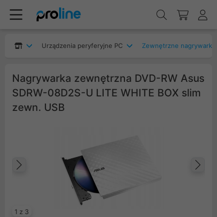
Urządzenia peryferyjne PC
Zewnętrzne nagrywarki
Nagrywarka zewnętrzna DVD-RW Asus
SDRW-08D2S-U LITE WHITE BOX slim
zewn. USB
Poprzedni
Na
1 z 3