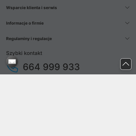
Wsparcie klienta i serwis
Informacje o firmie
Regulaminy i regulacje
Szybki kontakt
664 999 933
pon. - pt.
9:00 - 17:00
sob. - niedz.
nieczynne
pomoc@proline.pl
Dołącz do nas