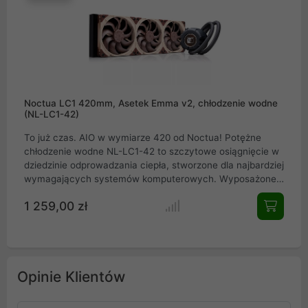
rynku, idealnie łączący moc z absolutnym spokojem.
Noctua LC1 420mm, Asetek Emma v2, chłodzenie wodne
(NL-LC1-42)
To już czas. AIO w wymiarze 420 od Noctua! Potężne
chłodzenie wodne NL-LC1-42 to szczytowe osiągnięcie w
dziedzinie odprowadzania ciepła, stworzone dla najbardziej
wymagających systemów komputerowych. Wyposażone
w gigantyczny radiator o długości 420 mm oraz trzy
1 259,00 zł
wysokowydajne jednostki wentylujące o średnicy 140 mm,
urządzenie zapewnia bezkonkurencyjną efektywność
termiczną. Dzięki innowacyjnemu absorberowi hałasu
pompy oraz zaawansowanej platformie technicznej,
produkt ten oferuje niespotykaną kulturę pracy, będąc
Opinie Klientów
idealnym wyborem dla profesjonalistów.