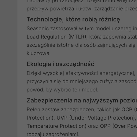
naprawdę potrzebujesz. Dzięki temu wnętrze
przepływ powietrza i ułatwi zarządzanie przes
Technologie, które robią różnicę
Seasonic zastosował w tym modelu szereg inn
Load Regulation (MTLR)
, która zapewnia sta
szczególnie istotne dla osób zajmujących się 
kluczowa.
Ekologia i oszczędność
Dzięki wysokiej efektywności energetycznej, z
przyczynia się do mniejszego zużycia zasobów 
powód, by wybrać ten model.
Zabezpieczenia na najwyższym pozio
Pełen zestaw zabezpieczeń, takich jak
OCP (O
Protection)
,
UVP (Under Voltage Protection)
Temperature Protection)
oraz
OPP (Over Powe
rodzaju zagrożeniami.