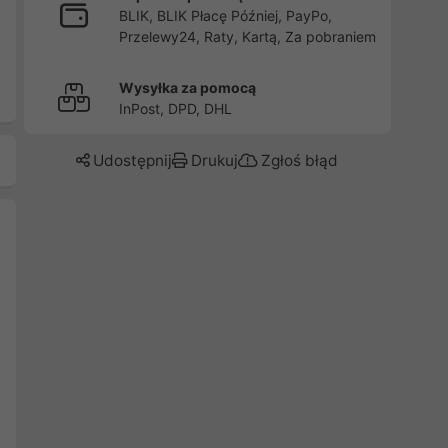
BLIK, BLIK Płacę Później, PayPo,
Przelewy24, Raty, Kartą, Za pobraniem
Wysyłka za pomocą
InPost, DPD, DHL
Udostępnij
Drukuj
Zgłoś błąd