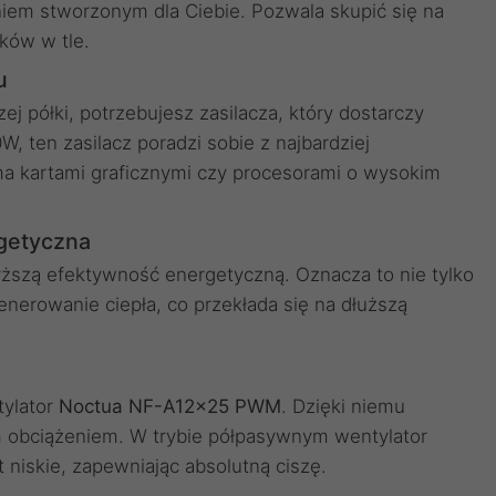
iem stworzonym dla Ciebie. Pozwala skupić się na
ków w tle.
u
j półki, potrzebujesz zasilacza, który dostarczy
W, ten zasilacz poradzi sobie z najbardziej
ma kartami graficznymi czy procesorami o wysokim
getyczna
ższą efektywność energetyczną. Oznacza to nie tylko
enerowanie ciepła, co przekłada się na dłuższą
tylator
Noctua NF-A12x25 PWM
. Dzięki niemu
m obciążeniem. W trybie półpasywnym wentylator
t niskie, zapewniając absolutną ciszę.