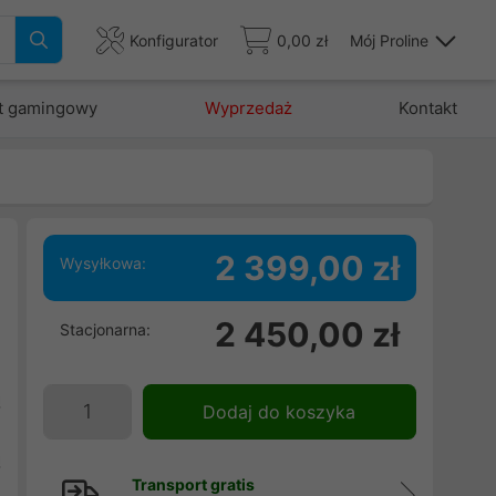
Konfigurator
0,00 zł
Mój Proline
t gamingowy
Wyprzedaż
Kontakt
2 399,00 zł
Wysyłkowa:
2 450,00 zł
Stacjonarna:
ę
e
ą
Dodaj do koszyka
.
ą
Transport gratis