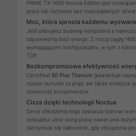
PRIME TX-1600 Noctua Edition jest rozwiązan
pracy lub rozrywce bez niepożądanych dźwię
Moc, która sprosta każdemu wyzwani
Jeśli planujesz budowę komputera z najwyższe
odpowiednią ilość energii. Z mocą ciągłą 1600
wymagającymi konfiguracjami, w tym z kilko
TDP.
Bezkompromisowa efektywność ener
Certyfikat
80 Plus Titanium
gwarantuje najwy
niższe rachunki za prąd, ale także mniejsze g
żywotność komponentów.
Cisza dzięki technologii Noctua
Serce chłodzenia tego zasilacza stanowi wen
zyskujesz ultra-cichą pracę nawet pod duży
zatrzymuje się całkowicie, gdy obciążenie jes