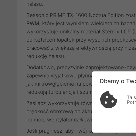
hałasu.
Seasonic PRIME TX-1600 Noctua Edition zos
PWM
, który jest wynikiem wieloletnich bada
wykorzystuje unikalny materiał Sterrox LCP (L
odkształceń łopatek przy wysokich prędkośc
pracować z większą efektywnością przy niższ
redukcję hałasu.
Dodatkowo, precyzyjnie zaprojektowane łożys
zapewnia wyjątkowo płynną pracę i długą żyw
Dbamy o Two
jak mikrowgłębienia na powierzchni łopatek c
redukują turbulencje i szumy powietrza.
Ta s
Pot
Zasilacz wykorzystuje również inteligentny s
prędkość obrotową do aktualnego obciążenia
na moc, wentylator całkowicie się zatrzymuje
Jeśli pragniesz, aby Twój komputer był nie ty