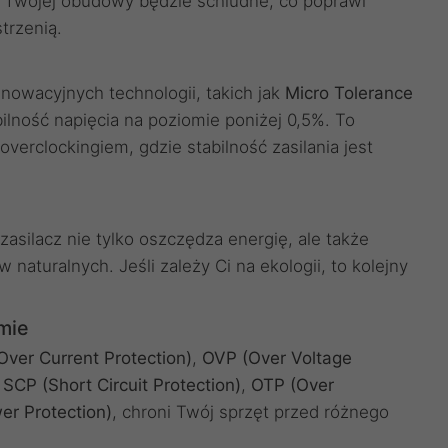
 Twojej obudowy będzie schludne, co poprawi
trzenią.
owacyjnych technologii, takich jak
Micro Tolerance
bilność napięcia na poziomie poniżej 0,5%. To
overclockingiem, gdzie stabilność zasilania jest
asilacz nie tylko oszczędza energię, ale także
naturalnych. Jeśli zależy Ci na ekologii, to kolejny
mie
ver Current Protection)
,
OVP (Over Voltage
,
SCP (Short Circuit Protection)
,
OTP (Over
r Protection)
, chroni Twój sprzęt przed różnego