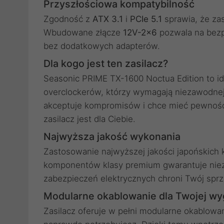
Przyszłościowa kompatybilność
Zgodność z
ATX 3.1
i
PCIe 5.1
sprawia, że zas
Wbudowane złącze
12V-2×6
pozwala na bezp
bez dodatkowych adapterów.
Dla kogo jest ten zasilacz?
Seasonic PRIME TX-1600 Noctua Edition to id
overclockerów, którzy wymagają niezawodnej m
akceptuje kompromisów i chce mieć pewność, 
zasilacz jest dla Ciebie.
Najwyższa jakość wykonania
Zastosowanie najwyższej jakości japońskich 
komponentów klasy premium gwarantuje niez
zabezpieczeń elektrycznych chroni Twój spr
Modularne okablowanie dla Twojej w
Zasilacz oferuje w pełni modularne okablowan