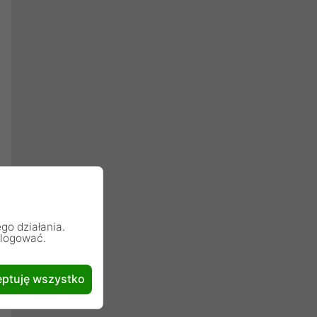
go działania.
alogować.
ptuję wszystko