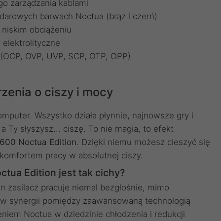
go zarządzania kablami
darowych barwach Noctua (brąz i czerń)
 niskim obciążeniu
 elektrolityczne
 (OCP, OVP, UVP, SCP, OTP, OPP)
rzenia o ciszy i mocy
puter. Wszystko działa płynnie, najnowsze gry i
a Ty słyszysz... ciszę. To nie magia, to efekt
600 Noctua Edition
. Dzięki niemu możesz cieszyć się
 komfortem pracy w absolutnej ciszy.
ua Edition jest tak cichy?
n zasilacz pracuje niemal bezgłośnie, mimo
i w synergii pomiędzy zaawansowaną technologią
iem Noctua w dziedzinie chłodzenia i redukcji