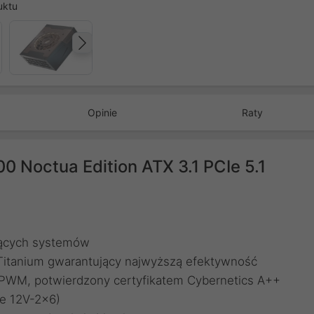
uktu
Następny
Opinie
Raty
0 Noctua Edition ATX 3.1 PCIe 5.1
jących systemów
s Titanium gwarantujący najwyższą efektywność
 PWM, potwierdzony certyfikatem Cybernetics A++
ze 12V-2×6)