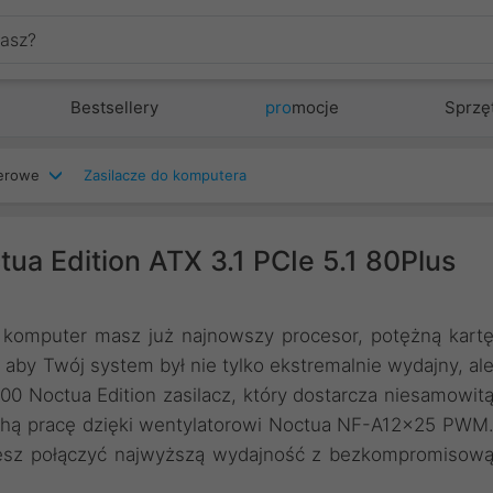
Bestsellery
pro
mocje
Sprzę
terowe
Zasilacze do komputera
ua Edition ATX 3.1 PCIe 5.1 80Plus
komputer masz już najnowszy procesor, potężną kart
aby Twój system był nie tylko ekstremalnie wydajny, al
00 Noctua Edition zasilacz, który dostarcza niesamowit
chą pracę dzięki wentylatorowi Noctua NF-A12x25 PWM
gniesz połączyć najwyższą wydajność z bezkompromisow