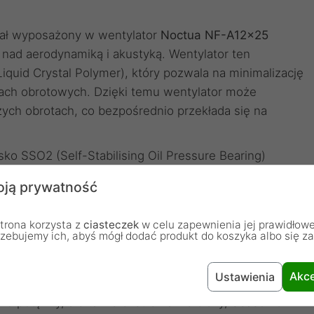
tał wyposażony w wentylator
Noctua NF-A12x25
ń nad aerodynamiką i akustyką. Wentylator ten
iquid Crystal Polymer), który pozwala na minimalizację
iach obrotowych. Dzięki temu wentylator może
ych obrotach, co bezpośrednio przekłada się na
ko SSO2 (Self-Stabilising Oil Pressure Bearing)
otność. Specjalne rozwiązania aerodynamiczne, takie
ją prywatność
zy zoptymalizowany kształt ramki wentylatora,
trona korzysta z
ciasteczek
w celu zapewnienia jej prawidłowe
rzebujemy ich, abyś mógł dodać produkt do koszyka albo się z
ystem kontroli wentylatora, który dostosowuje
. W trybie półpasywnym, przy niskim zapotrzebowaniu
, zapewniając absolutną ciszę.
Akce
Ustawienia
lko potężny, ale także ekstremalnie cichy, Seasonic