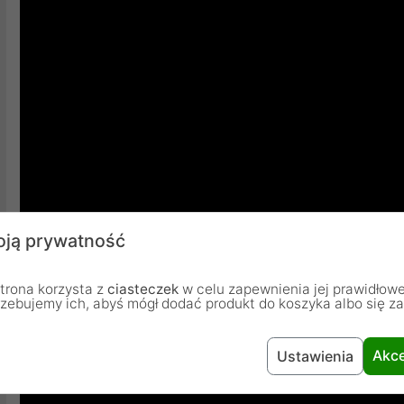
ją prywatność
trona korzysta z
ciasteczek
w celu zapewnienia jej prawidłowe
rzebujemy ich, abyś mógł dodać produkt do koszyka albo się z
Akce
Ustawienia