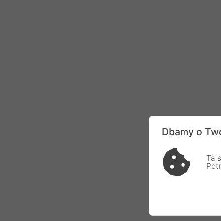
Dbamy o Two
Ta s
Pot