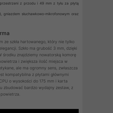
rzestrzeni z przodu i 49 mm z tyłu za płytą
s), gniazdem słuchawkowo-mikrofonowym oraz
orma
m ze szkła hartowanego, który nie tylko
legancji. Szkło ma grubość 3 mm, dzięki
W środku znajdziemy nowatorską komorę
owietrza i zwiększa ilość miejsca w
potykane, ale ma ogromny sens, zwłaszcza
jest kompatybilna z płytami głównymi
e CPU o wysokości do 175 mm i karta
 tu zbudować bardzo wydajny zestaw, z
powietrza.