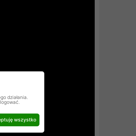
go działania.
alogować.
ptuję wszystko