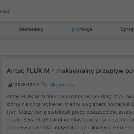
Bestsellery
pro
mocje
Sprzę
Antec FLUX M - maksymalny przepływ pow
Skomentuj
2025-10-27
Antec FLUX M to obudowa komputerowa klasy Mid-Tower
którzy nie chcą wybierać między wyglądem, wydajnością
tych, którzy cenią stabilność pracy podzespołów, este
detale. Seria FLUX (skrót od Flow Luxury) to filozofia p
przepływ powietrza i optymalizację chłodzenia GPU - k