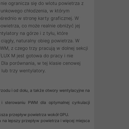
nie ogranicza się do wlotu powietrza z
erunkowego chłodzenia, w którym
rednio w stronę karty graficznej. W
wietrza, co może realnie obniżyć jej
ylatory na górze i z tyłu, które
iągły, naturalny obieg powietrza. W
M, z czego trzy pracują w dolnej sekcji
FLUX M jest gotowa do pracy i nie
la porównania, w tej klasie cenowej
lub trzy wentylatory.
rzodu i od dołu, a także otwory wentylacyjne na
 i sterowaniu PWM dla optymalnej cyrkulacji
iększa przepływ powietrza wokół GPU.
na lepszy przepływ powietrza i więcej miejsca