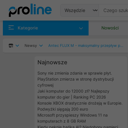
Produkty
Kategorie
Nowości
Producenci
Newsy
Antec FLUX M - maksymalny przepływ powietrza, minimalny hałas
Kategorie
Najnowsze
Sony nie zmienia zdania w sprawie płyt.
PlayStation zmierza w stronę dystrybucji
cyfrowej
Jaki komputer do 12000 zł? Najlepszy
komputer do gier | Ranking PC 2026
Konsole XBOX drastycznie drożeją w Europie.
Podwyżki sięgają 200 euro
Microsoft przyspieszy Windows 11 na
komputerach z 8 GB RAM
Kiedy pęknie bańka AI? Niedobory pamięci