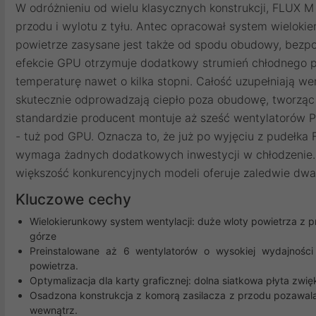
W odróżnieniu od wielu klasycznych konstrukcji, FLUX M 
przodu i wylotu z tyłu. Antec opracował system wieloki
powietrze zasysane jest także od spodu obudowy, bezpoś
efekcie GPU otrzymuje dodatkowy strumień chłodnego po
temperaturę nawet o kilka stopni. Całość uzupełniają went
skutecznie odprowadzają ciepło poza obudowę, tworząc c
standardzie producent montuje aż sześć wentylatorów PW
- tuż pod GPU. Oznacza to, że już po wyjęciu z pudełka 
wymaga żadnych dodatkowych inwestycji w chłodzenie. D
większość konkurencyjnych modeli oferuje zaledwie dwa 
Kluczowe cechy
Wielokierunkowy system wentylacji: duże wloty powietrza z p
górze
Preinstalowane aż 6 wentylatorów o wysokiej wydajności
powietrza.
Optymalizacja dla karty graficznej: dolna siatkowa płyta zw
Osadzona konstrukcja z komorą zasilacza z przodu pozawala 
wewnątrz.