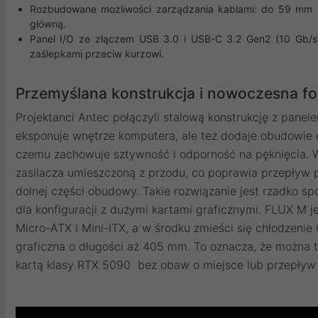
Rozbudowane możliwości zarządzania kablami: do 59 mm p
główną.
Panel I/O ze złączem USB 3.0 i USB-C 3.2 Gen2 (10 Gb/
zaślepkami przeciw kurzowi.
Przemyślana konstrukcja i nowoczesna f
Projektanci Antec połączyli stalową konstrukcję z panele
eksponuje wnętrze komputera, ale też dodaje obudowie e
czemu zachowuje sztywność i odporność na pęknięcia. 
zasilacza umieszczoną z przodu, co poprawia przepływ p
dolnej części obudowy. Takie rozwiązanie jest rzadko s
dla konfiguracji z dużymi kartami graficznymi. FLUX M 
Micro-ATX i Mini-ITX, a w środku zmieści się chłodzeni
graficzna o długości aż 405 mm. To oznacza, że można
kartą klasy RTX 5090 bez obaw o miejsce lub przepływ 