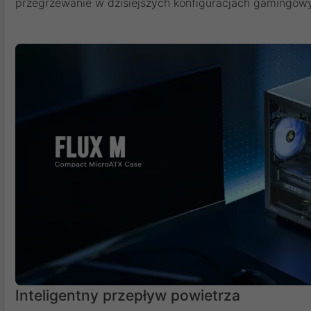
przegrzewanie w dzisiejszych konfiguracjach gamingowy
Inteligentny przepływ powietrza