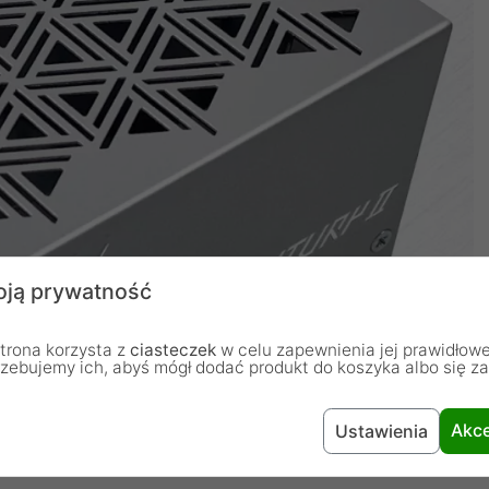
ją prywatność
trona korzysta z
ciasteczek
w celu zapewnienia jej prawidłowe
rzebujemy ich, abyś mógł dodać produkt do koszyka albo się z
Akce
Ustawienia