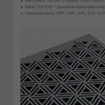
Wentylator 135 mm z trybem Smart Zero Fa
Kabel 12V-2x6 – zapewnia doskonałą komp
Zabezpieczenia: OPP, OVP, UVP, SCP, OC