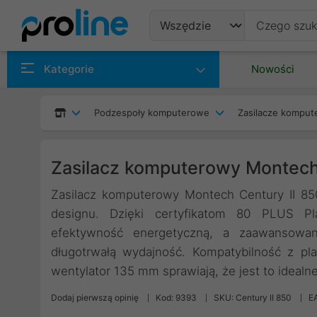
Produkty
Kategorie
Nowości
Producenci
Podzespoły komputerowe
Zasilacze kompu
Kategorie
Zasilacz komputerowy Montech
Zasilacz komputerowy Montech Century II 85
designu. Dzięki certyfikatom 80 PLUS Pl
efektywność energetyczną, a zaawansowana
długotrwałą wydajność. Kompatybilność z pla
wentylator 135 mm sprawiają, że jest to ideal
Dodaj pierwszą opinię
Kod: 9393
SKU: Century II 850
E