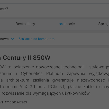
Bestsellery
pro
mocje
Sprzę
terowe
Zasilacze do komputera
 Century II 850W
0W to połączenie nowoczesnej technologii i styloweg
atinum i Cybenetics Platinum zapewnia wyjątkow
 architektura zasilania gwarantuje niezawodność 
tformami ATX 3.1 oraz PCIe 5.1, płaskie kable i cich
ne rozwiązanie dla wymagających użytkowników.
AN: 4710562747263