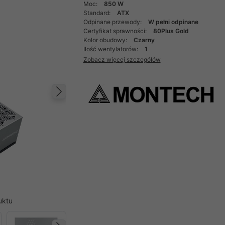
Moc:
850 W
Standard:
ATX
Odpinane przewody:
W pełni odpinane
Certyfikat sprawności:
80Plus Gold
Kolor obudowy:
Czarny
Ilość wentylatorów:
1
Zobacz więcej szczegółów
Następny
uktu