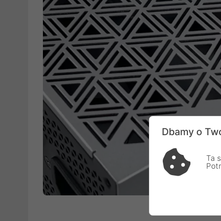
Dbamy o Two
Ta s
Pot