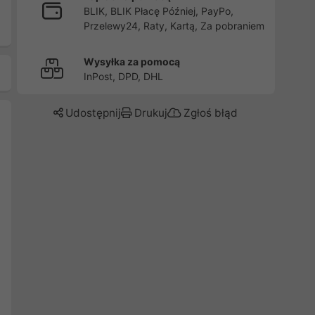
BLIK, BLIK Płacę Później, PayPo,
Przelewy24, Raty, Kartą, Za pobraniem
Wysyłka za pomocą
InPost, DPD, DHL
Udostępnij
Drukuj
Zgłoś błąd