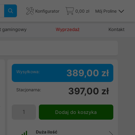
Konfigurator
0,00 zł
Mój Proline
t gamingowy
Wyprzedaż
Kontakt
389,00 zł
Wysyłkowa:
o
397,00 zł
Stacjonarna:
ą
i
y
Dodaj do koszyka
Duża ilość