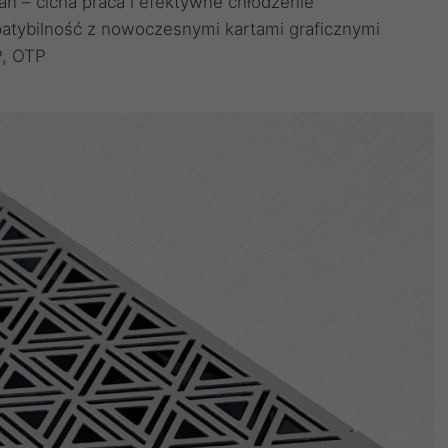
n – cicha praca i efektywne chłodzenie
atybilność z nowoczesnymi kartami graficznymi
P, OTP