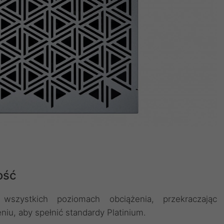
ość
wszystkich poziomach obciążenia, przekraczając
iu, aby spełnić standardy Platinium.