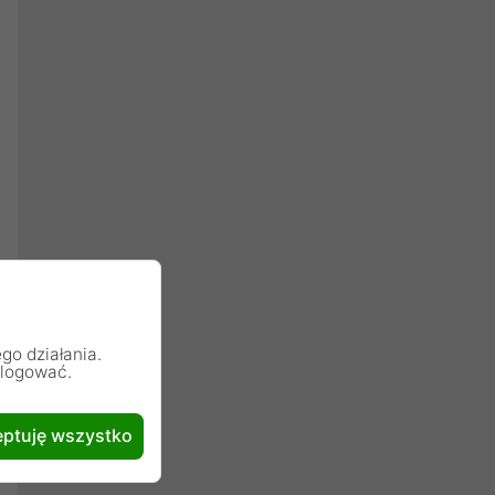
go działania.
alogować.
ptuję wszystko