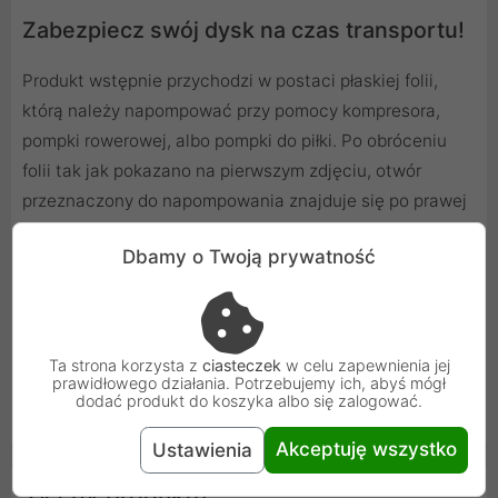
Zabezpiecz swój dysk na czas transportu!
Produkt wstępnie przychodzi w postaci płaskiej folii,
którą należy napompować przy pomocy kompresora,
pompki rowerowej, albo pompki do piłki. Po obróceniu
folii tak jak pokazano na pierwszym zdjęciu, otwór
przeznaczony do napompowania znajduje się po prawej
stronie. Jest również zaznaczony na folii zieloną
Dbamy o Twoją prywatność
strzałką.
Widoczny na zdjęciach dysk twardy nie znajduje się w
komplecie. Został pokazany w celu ilustracji wielkości
Ta strona korzysta z
ciasteczek
w celu zapewnienia jej
prawidłowego działania. Potrzebujemy ich, abyś mógł
oferowanego opakowania oraz sposobu jego wykorzystania.
dodać produkt do koszyka albo się zalogować.
Worki są dostarczane nienapompowane.
Akceptuję wszystko
Ustawienia
Cechy produktu