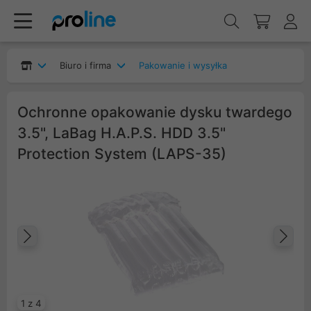
Biuro i firma
Pakowanie i wysyłka
Ochronne opakowanie dysku twardego
3.5", LaBag H.A.P.S. HDD 3.5"
Protection System (LAPS-35)
Poprzedni
Na
1 z 4