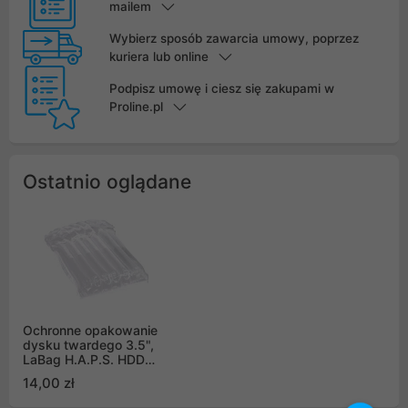
mailem
Wybierz sposób zawarcia umowy, poprzez
kuriera lub online
Podpisz umowę i ciesz się zakupami w
Proline.pl
Ostatnio oglądane
Ochronne opakowanie
dysku twardego 3.5",
LaBag H.A.P.S. HDD
3.5" Protection System
14,00 zł
(LAPS-35)