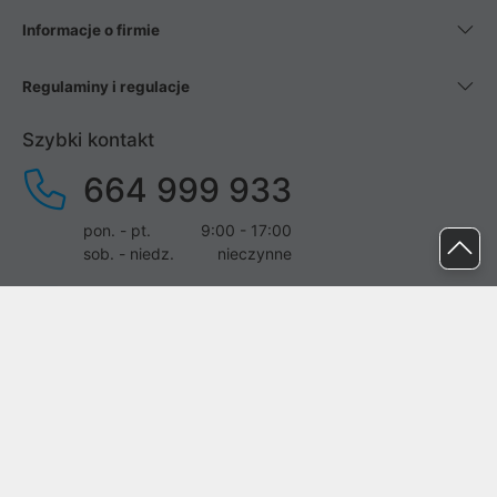
Informacje o firmie
Regulaminy i regulacje
Szybki kontakt
664 999 933
pon. - pt.
9:00 - 17:00
sob. - niedz.
nieczynne
pomoc@proline.pl
Dołącz do nas
Zgłoś błąd na stronie
Proline SA z siedzibą w Mirkowie (55-095), przy ul. Brzozowej 5,