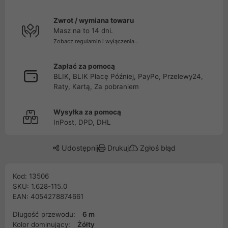
Zwrot / wymiana towaru
Masz na to 14 dni.
Zobacz regulamin i wyłączenia...
Zapłać za pomocą
BLIK, BLIK Płacę Później, PayPo, Przelewy24,
Raty, Kartą, Za pobraniem
Wysyłka za pomocą
InPost, DPD, DHL
Udostępnij
Drukuj
Zgłoś błąd
Kod: 13506
SKU: 1.628-115.0
EAN: 4054278874661
Długość przewodu:
6 m
Kolor dominujący:
Żółty