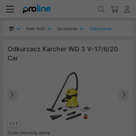
Małe AGD
Sprzątanie
Odkurzacze
Odkurzacz Karcher WD 3 V-17/6/20
Car
Poprzedni
Na
1 z 1
Dodaj pierwszą opinię