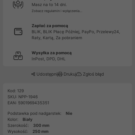
Masz na to 14 dni.
Zobacz regulamin i wyłączenia...
Zapłać za pomocą
BLIK, BLIK Płacę Później, PayPo, Przelewy24,
Raty, Kartą, Za pobraniem
Wysyłka za pomocą
InPost, DPD, DHL
Udostępnij
Drukuj
Zgłoś błąd
Kod: 129
SKU: NPP-1946
EAN: 5901969435351
Podstawka pod nadgarstek:
Nie
Kolor:
Biały
Szerokość:
300 mm
Wysokość:
250 mm