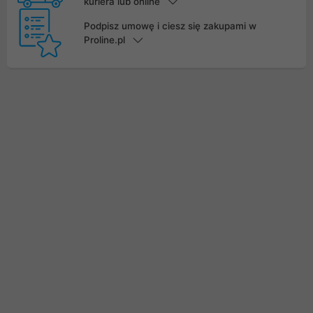
kuriera lub online
Podpisz umowę i ciesz się zakupami w
Proline.pl