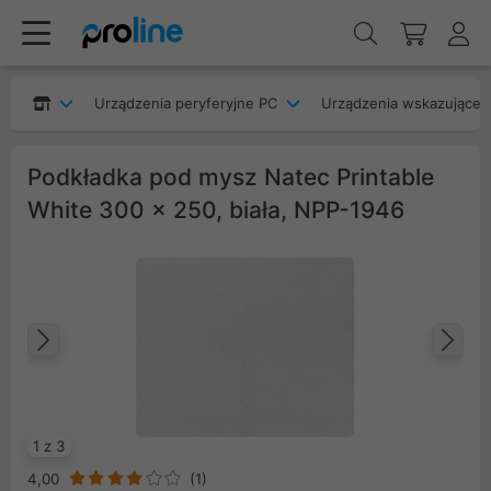
Urządzenia peryferyjne PC
Urządzenia wskazujące
Podkładka pod mysz Natec Printable
White 300 x 250, biała, NPP-1946
Poprzedni
Na
1 z 3
4,00
(
1
)