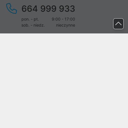
664 999 933
pon. - pt.
9:00 - 17:00
sob. - niedz.
nieczynne
pomoc@proline.pl
Dołącz do nas
Zgłoś błąd na stronie
Proline SA z siedzibą w Mirkowie (55-095), przy ul. Brzozowej 5,
wpisana do rejestru przedsiębiorców Krajowego Rejestru Sądowego
przez Sąd Rejonowy dla Wrocławia-Fabrycznej we Wrocławiu, VI
Wydział Gospodarczy Krajowego Rejestru Sądowego pod nr KRS:
0000282071, NIP: 8951898022, REGON: 020482041, BDO:
000437899. Kapitał zakładowy Spółki wynosi 500000,00 zł i został
on opłacony w całości.
© proline 1996 - 2026. Wszelkie prawa zastrzeżone.