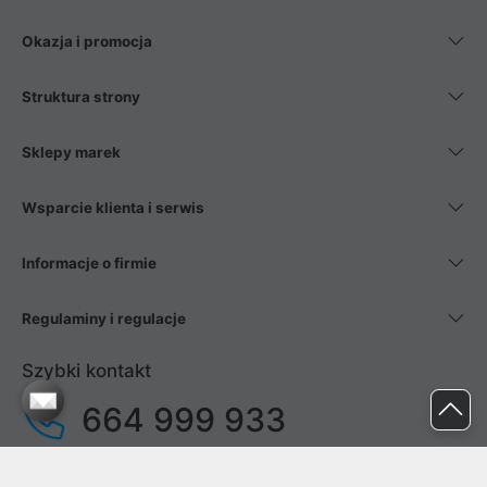
Okazja i promocja
Struktura strony
Sklepy marek
Wsparcie klienta i serwis
Informacje o firmie
Regulaminy i regulacje
Szybki kontakt
664 999 933
pon. - pt.
9:00 - 17:00
sob. - niedz.
nieczynne