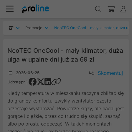
Promocje
NeoTEC OneCool - mały klimator, duża ulga w upalne dni
NeoTEC OneCool - mały klimator, duża
ulga w upalne dni już za 69 zł
Skomentuj
2026-06-25
Udostępnij:
Kiedy temperatura w mieszkaniu zaczyna zbliżać się
do granicy komfortu, zwykły wentylator często
przestaje wystarczać. Powietrze krąży, ale nadal jest
gorące i ciężkie, przez co trudno się skupić, zasnąć
albo po prostu odpocząć. W takich momentach
szczególnie czuć, jak bardzo brakuje realnego