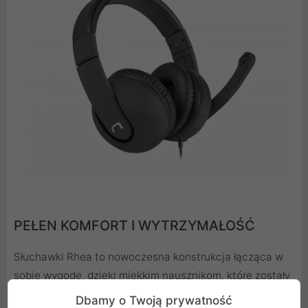
PEŁEN KOMFORT I WYTRZYMAŁOŚĆ
Słuchawki Rhea to nowoczesna konstrukcja łącząca w
sobie wygodę, dzięki miękkim nausznikom, które zostały
pokryte skórą ekologiczną - dzięki temu możesz używać
Dbamy o Twoją prywatność