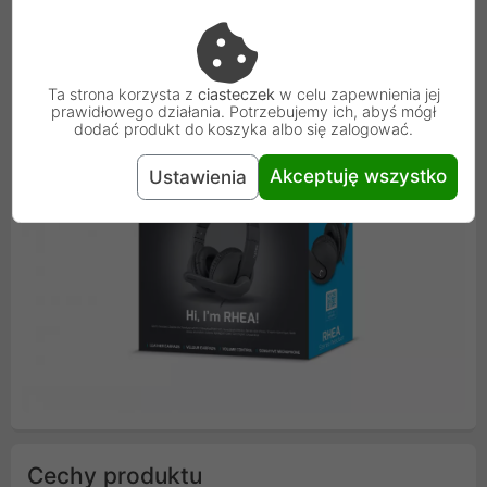
zestawu słuchawkowego przez wiele godzin bez
zmęczenia, a przewód w nylonowym oplocie zapewnia
trwałość.
Ta strona korzysta z
ciasteczek
w celu zapewnienia jej
prawidłowego działania. Potrzebujemy ich, abyś mógł
dodać produkt do koszyka albo się zalogować.
Akceptuję wszystko
Ustawienia
Cechy produktu