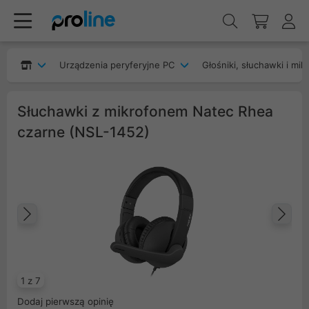
Urządzenia peryferyjne PC
Głośniki, słuchawki i mik
Słuchawki z mikrofonem Natec Rhea
czarne (NSL-1452)
Poprzedni
Na
1 z 7
Dodaj pierwszą opinię