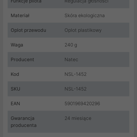
Funkcje pilota
Regulacja głośności
Materiał
Skóra ekologiczna
Oplot przewodu
Oplot plastikowy
Waga
240 g
Producent
Natec
Kod
NSL-1452
SKU
NSL-1452
EAN
5901969420296
Gwarancja
24 miesiące
producenta