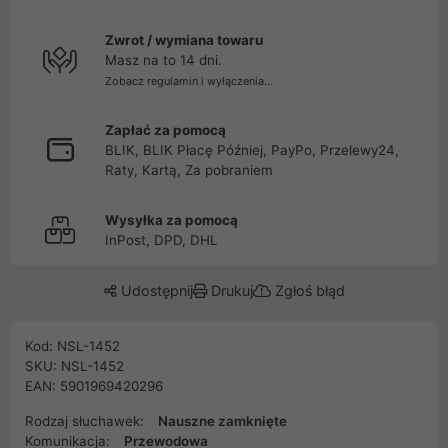
Zwrot / wymiana towaru
Masz na to 14 dni.
Zobacz regulamin i wyłączenia...
Zapłać za pomocą
BLIK, BLIK Płacę Później, PayPo, Przelewy24,
Raty, Kartą, Za pobraniem
Wysyłka za pomocą
InPost, DPD, DHL
Udostępnij
Drukuj
Zgłoś błąd
Kod: NSL-1452
SKU: NSL-1452
EAN: 5901969420296
Rodzaj słuchawek:
Nauszne zamknięte
Komunikacja:
Przewodowa