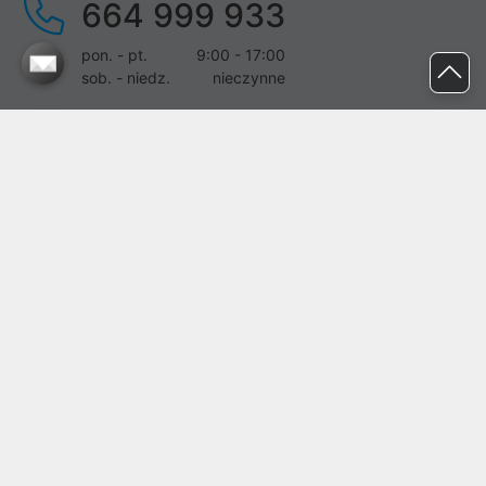
664 999 933
pon. - pt.
9:00 - 17:00
sob. - niedz.
nieczynne
pomoc@proline.pl
Dołącz do nas
Zgłoś błąd na stronie
Proline SA z siedzibą w Mirkowie (55-095), przy ul. Brzozowej 5,
wpisana do rejestru przedsiębiorców Krajowego Rejestru Sądowego
przez Sąd Rejonowy dla Wrocławia-Fabrycznej we Wrocławiu, VI
Wydział Gospodarczy Krajowego Rejestru Sądowego pod nr KRS:
0000282071, NIP: 8951898022, REGON: 020482041, BDO:
000437899. Kapitał zakładowy Spółki wynosi 500000,00 zł i został
on opłacony w całości.
© proline 1996 - 2026. Wszelkie prawa zastrzeżone.