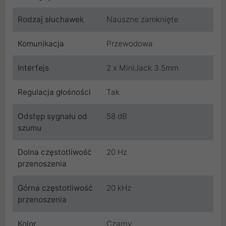
Rodzaj słuchawek
Nauszne zamknięte
Komunikacja
Przewodowa
Interfejs
2 x MiniJack 3.5mm
Regulacja głośności
Tak
Odstęp sygnału od
58 dB
szumu
Dolna częstotliwość
20 Hz
przenoszenia
Górna częstotliwość
20 kHz
przenoszenia
Kolor
Czarny