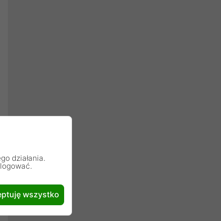
go działania.
alogować.
ptuję wszystko