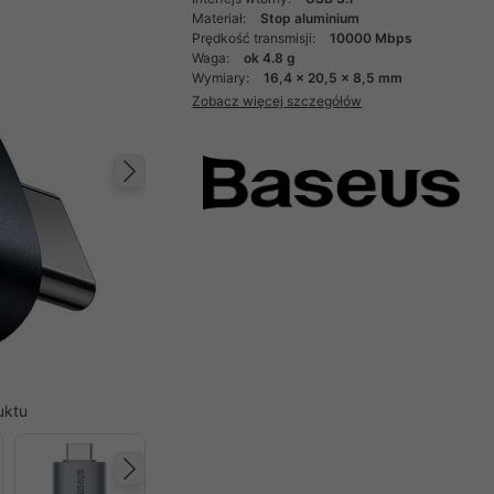
Materiał:
Stop aluminium
Prędkość transmisji:
10000 Mbps
Waga:
ok 4.8 g
Wymiary:
16,4 x 20,5 x 8,5 mm
Zobacz więcej szczegółów
Następny
uktu
Następny