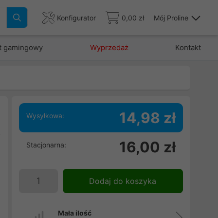
Konfigurator
0,00 zł
Mój Proline
t gamingowy
Wyprzedaż
Kontakt
14,98 zł
Wysyłkowa:
o
16,00 zł
Stacjonarna:
i
i
Dodaj do koszyka
Mała ilość