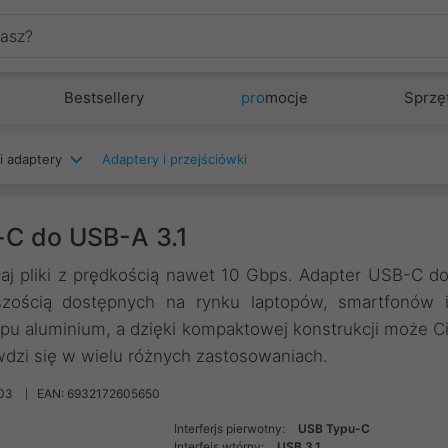
Bestsellery
pro
mocje
Sprzę
i adaptery
Adaptery i przejściówki
-C do USB-A 3.1
aj pliki z prędkością nawet 10 Gbps. Adapter USB-C d
zością dostępnych na rynku laptopów, smartfonów 
opu aluminium, a dzięki kompaktowej konstrukcji może C
dzi się w wielu różnych zastosowaniach.
03
EAN: 6932172605650
Interferjs pierwotny:
USB Typu-C
Interfejs wtórny:
USB 3.1