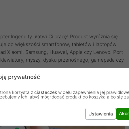
ter Ingenuity ułatwi Ci pracę! Produkt wyróżnia się
uje do większości smartfonów, tabletów i laptopów
ład Xiaomi, Samsung, Huawei, Apple czy Lenovo. Port
 klawiatury, myszy, dysku przenośnego, gamepada czy
ją prywatność
trona korzysta z
ciasteczek
w celu zapewnienia jej prawidłowe
rzebujemy ich, abyś mógł dodać produkt do koszyka albo się z
Akce
Ustawienia