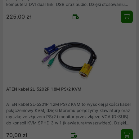
komputera DVI dual link, USB oraz audio. Dzięki stosowaniu
kompatybilnych urządzeń firmy ATEN zapewniamy pewność i
225,00 zł
jakość połączeń.
ATEN kabel 2L-5202P 1.8M PS/2 KVM
ATEN kabel 2L-5201P 1.2M PS/2 KVM to wysokiej jakości kabel
połączeniowy KVM, dzięki któremu połączymy klawiaturę oraz
myszkę ze złączem PS/2 i monitor przez złącze VGA (D-SUB)
do konsoli KVM SPHD 3 w 1 (klawiatura/mysz/wideo). Dzięki
stosowaniu kompatybilnych urządzeń firmy ATEN zapewniamy
70,00 zł
pewność i jakość połączeń.