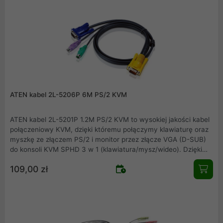
ATEN kabel 2L-5206P 6M PS/2 KVM
ATEN kabel 2L-5201P 1.2M PS/2 KVM to wysokiej jakości kabel
połączeniowy KVM, dzięki któremu połączymy klawiaturę oraz
myszkę ze złączem PS/2 i monitor przez złącze VGA (D-SUB)
do konsoli KVM SPHD 3 w 1 (klawiatura/mysz/wideo). Dzięki
stosowaniu kompatybilnych urządzeń firmy ATEN zapewniamy
109,00 zł
pewność i jakość połączeń.