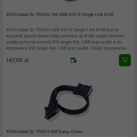
ATEN kabel 2L-7D03U 3M USB DVI-D Single Link KVM
ATEN kabel 2L-7D02U USB DVI-D Single Link KVM jest to
wysokiej jakości kabel połączeniowy do KVM, dzięki któremu
podłączymy do konsoli DVI single link, USB oraz audio a do
komputera DVI single link, USB oraz audio. Dzięki stosowaniu
kompatybilnych urządzeń firmy ATEN zapewniamy pewność i
147,00 zł
jakość połączeń.
ATEN kabel 2L-1700 0.6M Daisy Chain