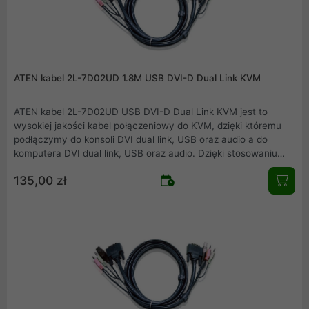
ATEN kabel 2L-7D02UD 1.8M USB DVI-D Dual Link KVM
ATEN kabel 2L-7D02UD USB DVI-D Dual Link KVM jest to
wysokiej jakości kabel połączeniowy do KVM, dzięki któremu
podłączymy do konsoli DVI dual link, USB oraz audio a do
komputera DVI dual link, USB oraz audio. Dzięki stosowaniu
kompatybilnych urządzeń firmy ATEN zapewniamy pewność i
135,00 zł
jakość połączeń.