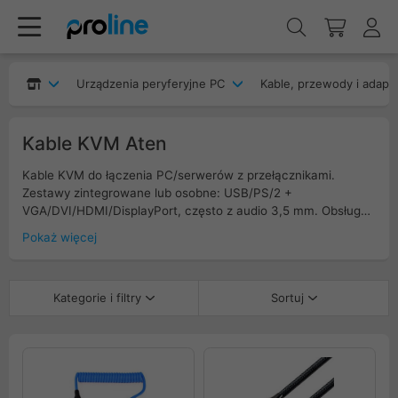
Urządzenia peryferyjne PC
Kable, przewody i adapt
Kable KVM Aten
Kable KVM do łączenia PC/serwerów z przełącznikami.
Zestawy zintegrowane lub osobne: USB/PS/2 +
VGA/DVI/HDMI/DisplayPort, często z audio 3,5 mm. Obsługa
do 4K60 (HDMI/DP) i 1080p (VGA), rdzenie ferrytowe,
Pokaż więcej
podwójne ekranowanie, odlewane wtyki; długości 0,5–10 m.
Kompatybilne z większością KVM analogowych i cyfrowych.
Filtruj po interfejsie HID, typie wideo, rozdzielczości, długości,
Kategorie i filtry
Sortuj
audio i układzie złączy.