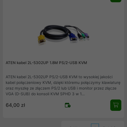
ATEN kabel 2L-5302UP 1.8M PS/2-USB KVM
ATEN kabel 2L-5302UP PS/2-USB KVM to wysokiej jakości
kabel połączeniowy KVM, dzięki któremu połączymy klawiaturę
oraz myszkę ze złączem PS/2 lub USB i monitor przez złącze
VGA (D-SUB) do konsoli KVM SPHD 3 w 1
(klawiatura/mysz/wideo). Dzięki stosowaniu kompatybilnych
64,00 zł
urządzeń firmy ATEN zapewniamy pewność i jakość połączeń.