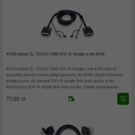
ATEN kabel 2L-7D02V 1.8M DVI-D Single-Link KVM
ATEN kabel 2L-7D02V USB DVI-D Single Link KVM jest to
wysokiej jakości kabel połączeniowy do KVM, dzięki któremu
podłączymy do konsoli DVI-D single link oraz audio a do
komputera DVI-D single link oraz audio. Dzięki stosowaniu
kompatybilnych urządzeń firmy ATEN zapewniamy pewność i
77,00 zł
jakość połączeń.