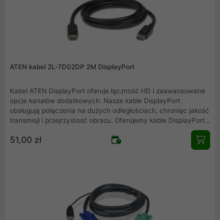
ATEN kabel 2L-7D02DP 2M DisplayPort
Kabel ATEN DisplayPort oferuje łączność HD i zaawansowane
opcje kanałów dodatkowych. Nasze kable DisplayPort
obsługują połączenia na dużych odległościach, chroniąc jakość
transmisji i przejrzystość obrazu. Oferujemy kable DisplayPort
o długościach od 2 do 5 metrów, obsługujące rozdzielczości do
51,00 zł
4K UHD (3840 x 2160 przy 60Hz).