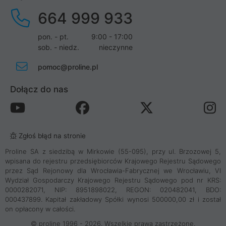
664 999 933
pon. - pt.
9:00 - 17:00
sob. - niedz.
nieczynne
pomoc@proline.pl
Dołącz do nas
Zgłoś błąd na stronie
Proline SA z siedzibą w Mirkowie (55-095), przy ul. Brzozowej 5,
wpisana do rejestru przedsiębiorców Krajowego Rejestru Sądowego
przez Sąd Rejonowy dla Wrocławia-Fabrycznej we Wrocławiu, VI
Wydział Gospodarczy Krajowego Rejestru Sądowego pod nr KRS:
0000282071, NIP: 8951898022, REGON: 020482041, BDO:
000437899. Kapitał zakładowy Spółki wynosi 500000,00 zł i został
on opłacony w całości.
© proline 1996 - 2026. Wszelkie prawa zastrzeżone.