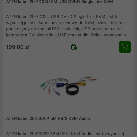
ATEN kabel 2L-7D05U 5M USB DVI-D Single Link KVM
ATEN kabel 2L-7D02U USB DVI-D Single Link KVM jest to
wysokiej jakości kabel połączeniowy do KVM, dzięki któremu
podłączymy do konsoli DVI single link, USB oraz audio a do
komputera DVI single link, USB oraz audio. Dzięki stosowaniu
kompatybilnych urządzeń firmy ATEN zapewniamy pewność i
199,00 zł
jakość połączeń.
ATEN kabel 2L-5305P 5M PS/2 KVM Audio
ATEN kabel 2L-5302P 1.8M PS/2 KVM Audio jest to wysokiej