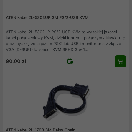
ATEN kabel 2L-5303UP 3M PS/2-USB KVM
ATEN kabel 2L-5302UP PS/2-USB KVM to wysokiej jakości
kabel połączeniowy KVM, dzięki któremu połączymy klawiaturę
oraz myszkę ze złączem PS/2 lub USB i monitor przez złącze
VGA (D-SUB) do konsoli KVM SPHD 3 w 1
(klawiatura/mysz/wideo). Dzięki stosowaniu kompatybilnych
90,00 zł
urządzeń firmy ATEN zapewniamy pewność i jakość połączeń.
ATEN kabel 2L-1703 3M Daisy Chain