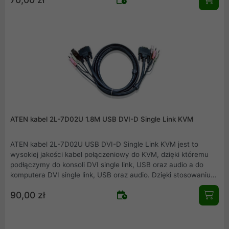
ATEN kabel 2L-7D02U 1.8M USB DVI-D Single Link KVM
ATEN kabel 2L-7D02U USB DVI-D Single Link KVM jest to
wysokiej jakości kabel połączeniowy do KVM, dzięki któremu
podłączymy do konsoli DVI single link, USB oraz audio a do
komputera DVI single link, USB oraz audio. Dzięki stosowaniu
kompatybilnych urządzeń firmy ATEN zapewniamy pewność i
90,00 zł
jakość połączeń.