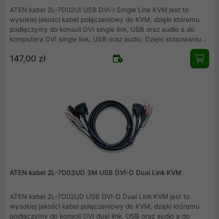
ATEN kabel 2L-7D02UI USB DVI-I Single Link KVM jest to
wysokiej jakości kabel połączeniowy do KVM, dzięki któremu
podłączymy do konsoli DVI single link, USB oraz audio a do
komputera DVI single link, USB oraz audio. Dzięki stosowaniu
kompatybilnych urządzeń firmy ATEN zapewniamy pewność i
147,00 zł
jakość połączeń.
ATEN kabel 2L-7D03UD 3M USB DVI-D Dual Link KVM
ATEN kabel 2L-7D02UD USB DVI-D Dual Link KVM jest to
wysokiej jakości kabel połączeniowy do KVM, dzięki któremu
podłączymy do konsoli DVI dual link, USB oraz audio a do