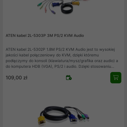
ATEN kabel 2L-5303P 3M PS/2 KVM Audio
ATEN kabel 2L-5302P 1.8M PS/2 KVM Audio jest to wysokiej
jakości kabel połączeniowy do KVM, dzięki któremu
podłączymy do konsoli (klawiatura/mysz/grafika oraz audio) a
do komputera HDB (VGA), PS/2 i audio. Dzięki stosowaniu
kompatybilnych urządzeń firmy ATEN zapewniamy pewność i
109,00 zł
jakość połączeń.