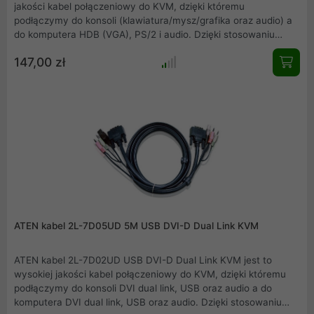
jakości kabel połączeniowy do KVM, dzięki któremu
podłączymy do konsoli (klawiatura/mysz/grafika oraz audio) a
do komputera HDB (VGA), PS/2 i audio. Dzięki stosowaniu
kompatybilnych urządzeń firmy ATEN zapewniamy pewność i
147,00 zł
jakość połączeń.
ATEN kabel 2L-7D05UD 5M USB DVI-D Dual Link KVM
ATEN kabel 2L-7D02UD USB DVI-D Dual Link KVM jest to
wysokiej jakości kabel połączeniowy do KVM, dzięki któremu
podłączymy do konsoli DVI dual link, USB oraz audio a do
komputera DVI dual link, USB oraz audio. Dzięki stosowaniu