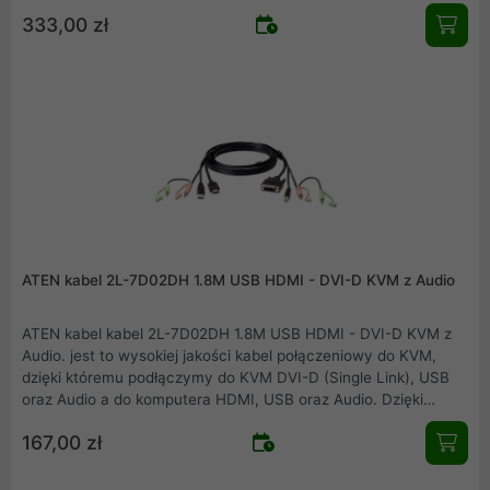
kompatybilnych urządzeń firmy ATEN zapewniamy pewność i
333,00 zł
jakość połączeń.
ATEN kabel 2L-7D02DH 1.8M USB HDMI - DVI-D KVM z Audio
ATEN kabel kabel 2L-7D02DH 1.8M USB HDMI - DVI-D KVM z
Audio. jest to wysokiej jakości kabel połączeniowy do KVM,
dzięki któremu podłączymy do KVM DVI-D (Single Link), USB
oraz Audio a do komputera HDMI, USB oraz Audio. Dzięki
stosowaniu kompatybilnych urządzeń firmy ATEN zapewniamy
167,00 zł
pewność i jakość połączeń.