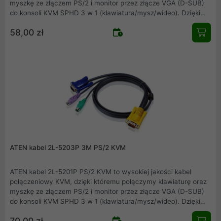
myszkę ze złączem PS/2 i monitor przez złącze VGA (D-SUB)
do konsoli KVM SPHD 3 w 1 (klawiatura/mysz/wideo). Dzięki
stosowaniu kompatybilnych urządzeń firmy ATEN zapewniamy
58,00 zł
pewność i jakość połączeń.
ATEN kabel 2L-5203P 3M PS/2 KVM
ATEN kabel 2L-5201P PS/2 KVM to wysokiej jakości kabel
połączeniowy KVM, dzięki któremu połączymy klawiaturę oraz
myszkę ze złączem PS/2 i monitor przez złącze VGA (D-SUB)
do konsoli KVM SPHD 3 w 1 (klawiatura/mysz/wideo). Dzięki
stosowaniu kompatybilnych urządzeń firmy ATEN zapewniamy
70,00 zł
pewność i jakość połączeń.