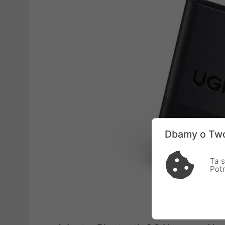
Dbamy o Two
Ta s
Pot