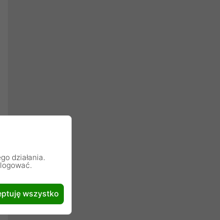
go działania.
alogować.
ptuję wszystko