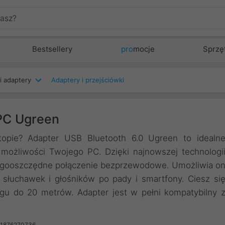
Bestsellery
pro
mocje
Sprzę
i adaptery
Adaptery i przejściówki
 PC Ugreen
topie? Adapter USB Bluetooth 6.0 Ugreen to idealn
 możliwości Twojego PC. Dzięki najnowszej technologi
energooszczędne połączenie bezprzewodowe. Umożliwia o
słuchawek i głośników po pady i smartfony. Ciesz si
gu do 20 metrów. Adapter jest w pełni kompatybilny 
41876270736