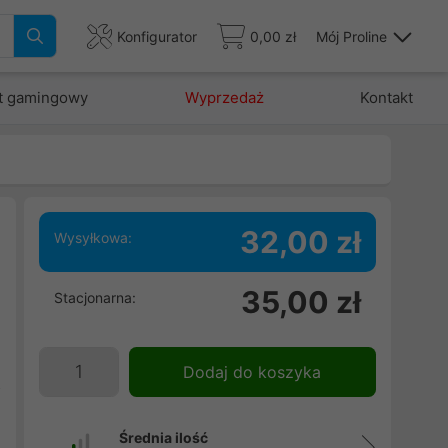
Konfigurator
0,00 zł
Mój Proline
t gamingowy
Wyprzedaż
Kontakt
32,00 zł
Wysyłkowa:
e
35,00 zł
Stacjonarna:
i
n
ę
Dodaj do koszyka
z
Średnia ilość