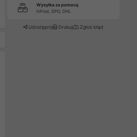
Wysyłka za pomocą
InPost, DPD, DHL
Udostępnij
Drukuj
Zgłoś błąd