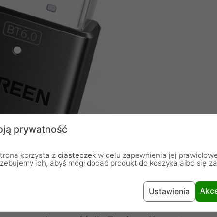
ją prywatność
trona korzysta z
ciasteczek
w celu zapewnienia jej prawidłowe
rzebujemy ich, abyś mógł dodać produkt do koszyka albo się z
Akce
Ustawienia