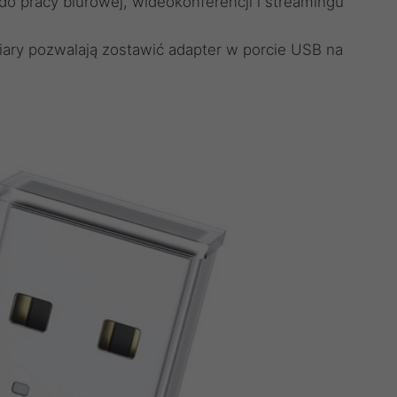
 do pracy biurowej, wideokonferencji i streamingu
ary pozwalają zostawić adapter w porcie USB na