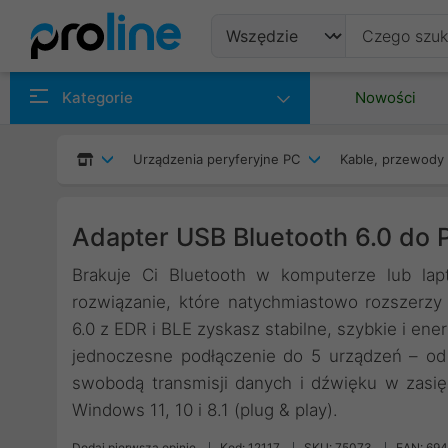
Produkty
Kategorie
Nowości
Producenci
Urządzenia peryferyjne PC
Kable, przewody 
Kategorie
Adapter USB Bluetooth 6.0 do
Brakuje Ci Bluetooth w komputerze lub lap
rozwiązanie, które natychmiastowo rozszerzy
6.0 z EDR i BLE zyskasz stabilne, szybkie i 
jednoczesne podłączenie do 5 urządzeń – od 
swobodą transmisji danych i dźwięku w zasię
Windows 11, 10 i 8.1 (plug & play).
Dodaj pierwszą opinię
Kod: 12117
SKU: 75073
EAN: 69