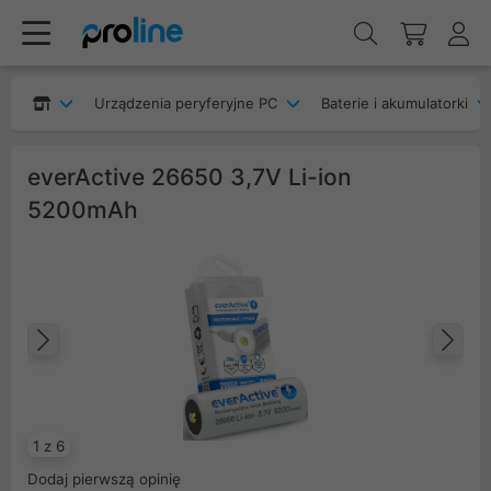
Urządzenia peryferyjne PC
Baterie i akumulatorki
everActive 26650 3,7V Li-ion
5200mAh
Poprzedni
Na
1 z 6
Dodaj pierwszą opinię