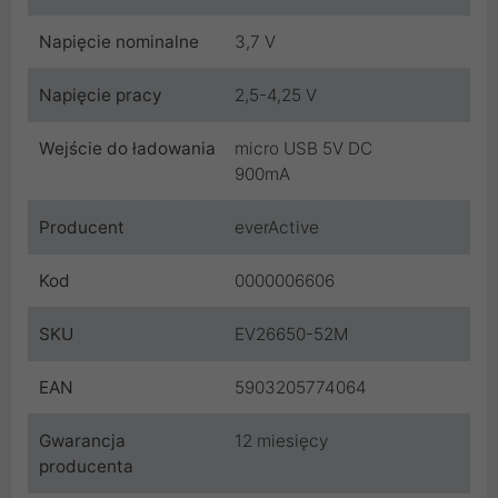
Napięcie nominalne
3,7 V
Napięcie pracy
2,5-4,25 V
Wejście do ładowania
micro USB 5V DC
900mA
Producent
everActive
Kod
0000006606
SKU
EV26650-52M
EAN
5903205774064
Gwarancja
12 miesięcy
producenta