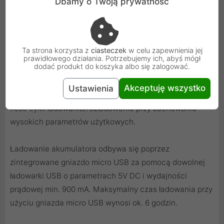
Dbamy o Twoją prywatność
Oferowany akumulator everActive 26650 wykonany w
technologii Li-ion można ładować dowolną ładowarką
micro USB - akumulator posiada wbudowany kontroler,
Ta strona korzysta z
ciasteczek
w celu zapewnienia jej
który zapewnia bezpieczne ładowanie oraz dodatkowo
prawidłowego działania. Potrzebujemy ich, abyś mógł
dodać produkt do koszyka albo się zalogować.
elektronicznie zabezpiecza akumulator w czasie pracy.
Akumulatory everActive to również gwarancja wysokiej
Akceptuję wszystko
Ustawienia
żywotności akumulatorów - pozwala na jeszcze większą
ilość cykli ładowania/rozładowania przy zachowaniu
wysokich parametrów użytkowych.
Ładowanie akumulatora odbywa się poprzez
zintegrowane gniazdo micro USB za pomocą dowolnej
ładowarki USB o parametrach 5V DC i wydajności
prądowej min. 900 mA. Maksymalny czas ładowania przy
użyciu gniazda micro USB wynosi ok. 6 godzin.