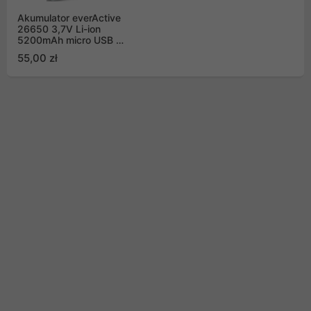
Akumulator everActive
26650 3,7V Li-ion
5200mAh micro USB z
zabezpieczeniem BOX
55,00 zł
(EV26650-52M)