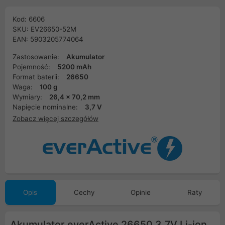
Kod: 6606
SKU: EV26650-52M
EAN: 5903205774064
Zastosowanie:
Akumulator
Pojemność:
5200 mAh
Format baterii:
26650
Waga:
100 g
Wymiary:
26,4 x 70,2 mm
Napięcie nominalne:
3,7 V
Zobacz więcej szczegółów
Opis
Cechy
Opinie
Raty
Akumulator everActive 26650 3,7V Li-ion