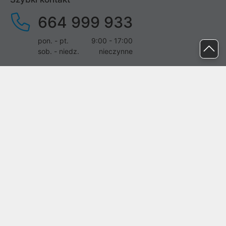
664 999 933
pon. - pt.
9:00 - 17:00
sob. - niedz.
nieczynne
pomoc@proline.pl
Dołącz do nas
Zgłoś błąd na stronie
Proline SA z siedzibą w Mirkowie (55-095), przy ul. Brzozowej 5,
wpisana do rejestru przedsiębiorców Krajowego Rejestru Sądowego
przez Sąd Rejonowy dla Wrocławia-Fabrycznej we Wrocławiu, VI
Wydział Gospodarczy Krajowego Rejestru Sądowego pod nr KRS:
0000282071, NIP: 8951898022, REGON: 020482041, BDO:
000437899. Kapitał zakładowy Spółki wynosi 500000,00 zł i został
on opłacony w całości.