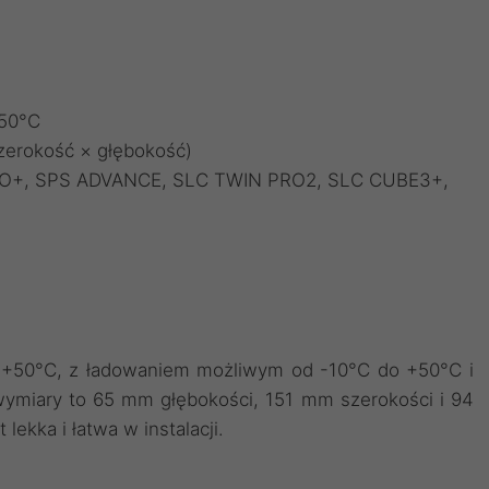
+50°C
zerokość × głębokość)
OHO+, SPS ADVANCE, SLC TWIN PRO2, SLC CUBE3+,
o +50°C, z ładowaniem możliwym od -10°C do +50°C i
ymiary to 65 mm głębokości, 151 mm szerokości i 94
lekka i łatwa w instalacji.