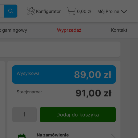
Konfigurator
0,00 zł
Mój Proline
t gamingowy
Wyprzedaż
Kontakt
89,00 zł
Wysyłkowa:
h
91,00 zł
Stacjonarna:
h
d
i
Dodaj do koszyka
Na zamówienie