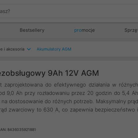
Bestsellery
pro
mocje
Sprzę
e i akcesoria
Akumulatory AGM
bezobsługowy 9Ah 12V AGM
st zaprojektowana do efektywnego działania w różnyc
d 9,0 Ah przy rozładowaniu przez 20 godzin do 5,4 A
a na dostosowanie do różnych potrzeb. Maksymalny prą
rąd zwarciowy to 630 A, co zapewnia bezpieczeństwo 
EAN: 8436035921881