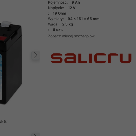
Pojemność:
9 Ah
Napięcie:
12 V
:
19 Ohm
Wymiary:
94 x 151 x 65 mm
Waga:
2.5 kg
:
6 szt.
Zobacz więcej szczegółów
Następny
uktu