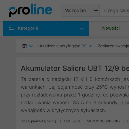
Produkty
Kategorie
Nowości
Producenci
Urządzenia peryferyjne PC
Zasilacze awaryjn
Kategorie
Akumulator Salicru UBT 12/9 
Ta bateria o napięciu 12 V i 6 komórkach je
warunkach. Jej pojemność przy 25°C wynosi o
przy rozładowaniu przez 1 godzinę, co pozwal
rozładowania wynosi 135 A na 3 sekundy, a p
wydajność w krytycznych sytuacjach.
Dodaj pierwszą opinię
Kod: 8903
SKU: 013BS000002