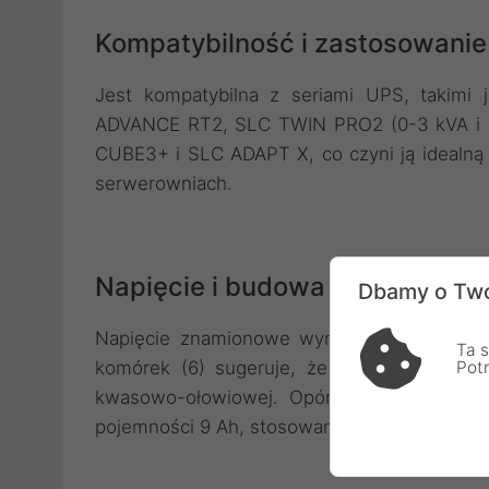
Kompatybilność i zastosowanie
Jest kompatybilna z seriami UPS, taki
ADVANCE RT2, SLC TWIN PRO2 (0-3 kVA i 4
CUBE3+ i SLC ADAPT X, co czyni ją idealną
serwerowniach.
Napięcie i budowa
Dbamy o Two
Napięcie znamionowe wynosi 12 V, co jes
Ta s
komórek (6) sugeruje, że każda komórka d
Pot
kwasowo-ołowiowej. Opór wewnętrzny wyn
pojemności 9 Ah, stosowanych w UPS.