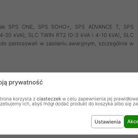
mi jak SPS ONE, SPS SOHO+, SPS ADVANCE T, SPS
-20 kVA), SLC TWIN RT2 (0-3 kVA i 4-10 kVA), SLC
 do zastosowań w zasilaniu awaryjnym, szczególnie w
ją prywatność
t standardowe dla małych akumulatorów UPS. Liczba
trona korzysta z
ciasteczek
w celu zapewnienia jej prawidłowe
ostarcza około 2 V, co jest typowe dla technologii
rzebujemy ich, abyś mógł dodać produkt do koszyka albo się z
osi 0,019 om, co jest typowe dla akumulatorów o
Akce
Ustawienia