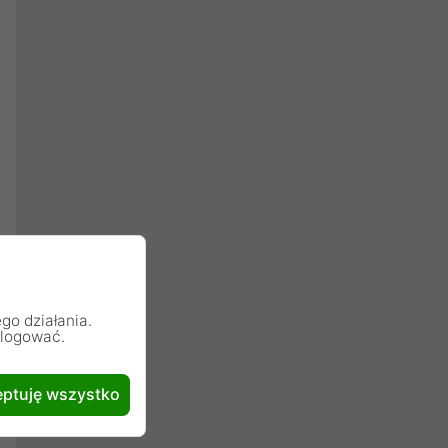
go działania.
alogować.
ptuję wszystko