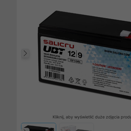
Poprzedni
Kliknij, aby wyświetlić duże zdjęcia prod