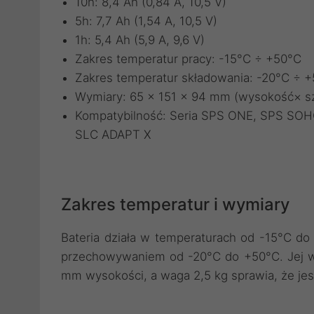
10h: 8,4 Ah (0,84 A, 10,5 V)
5h: 7,7 Ah (1,54 A, 10,5 V)
1h: 5,4 Ah (5,9 A, 9,6 V)
Zakres temperatur pracy: -15°C ÷ +50°C
Zakres temperatur składowania: -20°C ÷ 
Wymiary: 65 × 151 × 94 mm (wysokość× s
Kompatybilność: Seria SPS ONE, SPS S
SLC ADAPT X
Zakres temperatur i wymiary
Bateria działa w temperaturach od -15°C d
przechowywaniem od -20°C do +50°C. Jej w
mm wysokości, a waga 2,5 kg sprawia, że jest 