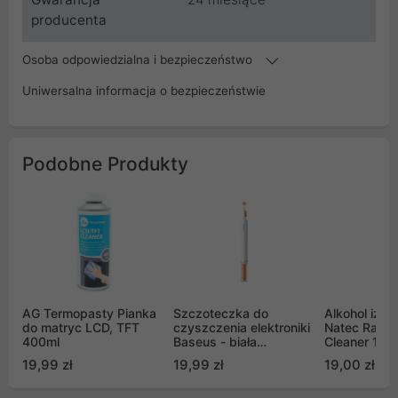
producenta
Osoba odpowiedzialna i bezpieczeństwo
Uniwersalna informacja o bezpieczeństwie
Podobne Produkty
AG Termopasty Pianka
Szczoteczka do
Alkohol izo
do matryc LCD, TFT
czyszczenia elektroniki
Natec Racoo
400ml
Baseus - biała
Cleaner 10
(NGBS000002)
19,99 zł
19,99 zł
19,00 zł