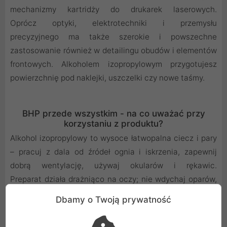
mechanizmy kartridży do drukarek laserowych.
Oprócz optyki, elektrotechniki i przemysłu
precyzyjnego ma także szerokie i powszechne
zastosowanie również w detailingu obudów i elementów
frontowych. Alkoholem izopropylowym przygotujesz
powierzchnię pod naklejki, uszczelki czy nowe taśmy.
BHP przede wszystkim - na co uważać przy
korzystaniu z produktu?
Alkohol izopropylowy to wysoce łatwopalna ciecz i pary
– pracuj z dala od źródeł ognia i iskrzenia, zapewnij
dobrą wentylację, używaj okularów i rękawic.
Preparat działa drażniąco na oczy; nie wdychaj oparów,
nie spożywaj. Zawsze przed czyszczeniem odłącz
Dbamy o Twoją prywatność
urządzenie od zasilania i rozładuj ładunki ESD przed
aplikacją preparatu. Przechowuj w oryginalnie