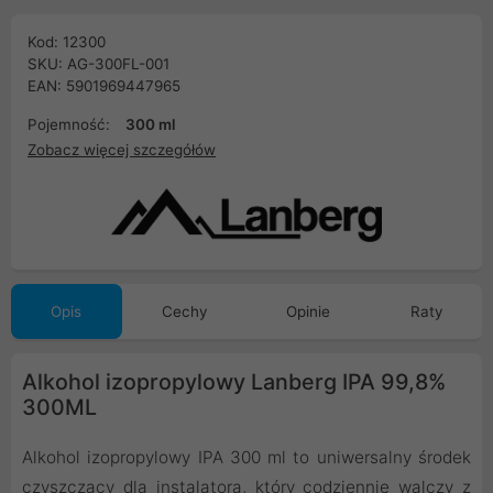
Kod: 12300
SKU: AG-300FL-001
EAN: 5901969447965
Pojemność:
300 ml
Zobacz więcej szczegółów
Opis
Cechy
Opinie
Raty
Alkohol izopropylowy Lanberg IPA 99,8%
300ML
Alkohol izopropylowy IPA 300 ml to uniwersalny środek
czyszczący dla instalatora, który codziennie walczy z