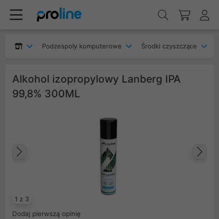
Podzespoły komputerowe
Środki czyszczące
Alkohol izopropylowy Lanberg IPA
99,8% 300ML
Poprzedni
Na
1 z 3
Dodaj pierwszą opinię