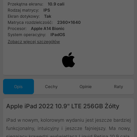
Przekątna ekranu:
10.9 cali
Rodzaj matrycy:
IPS
Ekran dotykowy:
Tak
Matryca rozdzielczość:
2360x1640
Procesor:
Apple A14 Bionic
System operacyjny:
IPadOS
Zobacz więcej szczegółów
Opis
Cechy
Opinie
Raty
Apple iPad 2022 10.9" LTE 256GB Żółty
iPad w nowym, kolorowym wydaniu jest jeszcze bardziej
funkcjonalny, intuicyjny i jeszcze fajniejszy. Ma nowy,
sięgający krawędzi wyświetlacz Liquid Retina 10,9 cala,