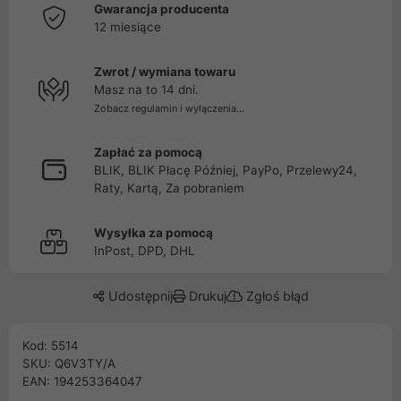
Gwarancja producenta
12 miesiące
Zwrot / wymiana towaru
Masz na to 14 dni.
Zobacz regulamin i wyłączenia...
Zapłać za pomocą
BLIK, BLIK Płacę Później, PayPo, Przelewy24,
Raty, Kartą, Za pobraniem
Wysyłka za pomocą
InPost, DPD, DHL
Udostępnij
Drukuj
Zgłoś błąd
Kod: 5514
SKU: Q6V3TY/A
EAN: 194253364047