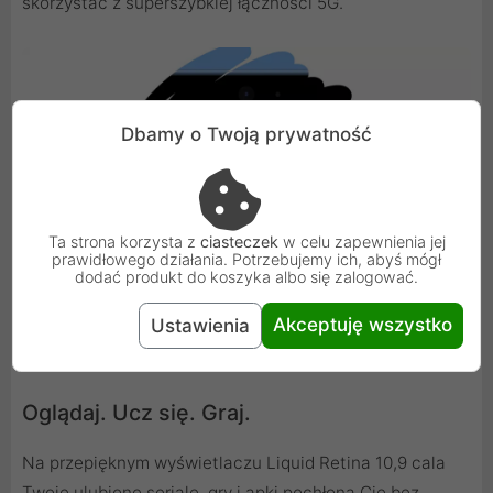
skorzystać z superszybkiej łączności 5G.
Dbamy o Twoją prywatność
Ta strona korzysta z
ciasteczek
w celu zapewnienia jej
prawidłowego działania. Potrzebujemy ich, abyś mógł
dodać produkt do koszyka albo się zalogować.
Akceptuję wszystko
Ustawienia
Oglądaj. Ucz się. Graj.
Na przepięknym wyświetlaczu Liquid Retina 10,9 cala
Twoje ulubione seriale, gry i apki pochłoną Cię bez