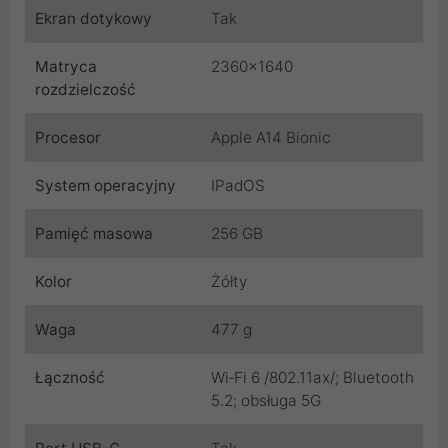
Ekran dotykowy
Tak
Matryca
2360x1640
rozdzielczość
Procesor
Apple A14 Bionic
System operacyjny
IPadOS
Pamięć masowa
256 GB
Kolor
Żółty
Waga
477 g
Łączność
Wi‑Fi 6 /802.11ax/; Bluetooth
5.2; obsługa 5G