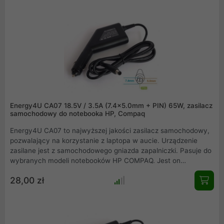
obrotów (900 - 1700 RPM )
Energy4U CA07 18.5V / 3.5A (7.4x5.0mm + PIN) 65W, zasilacz
samochodowy do notebooka HP, Compaq
Energy4U CA07 to najwyższej jakości zasilacz samochodowy,
pozwalający na korzystanie z laptopa w aucie. Urządzenie
zasilane jest z samochodowego gniazda zapalniczki. Pasuje do
wybranych modeli notebooków HP COMPAQ. Jest on
wyposażony w filtr ferrytowy. Najwyższa jakość elementów
28,00 zł
wykorzystana do produkcji tego zasilacza, zapewnia jego
długowieczną pracę. Wtyczka wyjściowa 7.4 x 5.0mm z pinem.
Napięcie na wyjściu to 18.5V. Maksymalna moc jaką może
oddać ten zasilacz wynosi 65W.