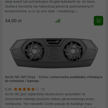
uległ awarii lub potrzebujesz drugiej ładowarki np. do biura.
Zasilacz wyróżnia się najwyższą jakością zastosowanych
komponentów, a co za tym idzie - trwałością i
bezpieczeństwem pracy. Zasilacz do notebooka / laptopa z
34,00 zł
gniazdem ładowania typu USB-C. Idealnie dopasowany
zasilacz sprawnie naładuje Twoje urządzenie w domu, w biurze
i w podróży
Arctic NC A01-Grey - Cicha i uniwersalna podkładka chłodząca
do noteboka / laptopa
5,00
(1)
Arctic NC jest najbardziej skutecznym sposobem na
utrzymanie niskiego poziomu hałasu generowanego przez
notebooka. Ten niewielki Cooler pasuje do każdego typu