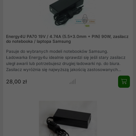
Energy4U PA70 19V / 4.74A (5.5x3.0mm + PIN) 90W, zasilacz
do notebooka / laptopa Samsung
Pasuje do wybranych modeli notebooków Samsung.
Ładowarka Energy4u idealnie sprawdzi się jeśli stary zasilacz
uległ awarii lub potrzebujesz drugiej ładowarki np. do biura.
Zasilacz wyróżnia się najwyższą jakością zastosowanych
komponentów, a co za tym idzie - trwałością i
28,00 zł
bezpieczeństwem pracy. Idealnie dopasowany zasilacz
sprawnie naładuje Twoje urządzenie w domu, w biurze i w
podróży.