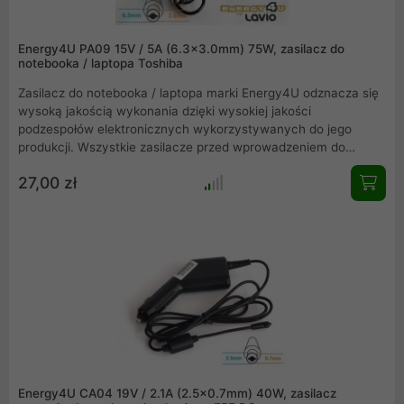
Energy4U PA09 15V / 5A (6.3x3.0mm) 75W, zasilacz do
notebooka / laptopa Toshiba
Zasilacz do notebooka / laptopa marki Energy4U odznacza się
wysoką jakością wykonania dzięki wysokiej jakości
podzespołów elektronicznych wykorzystywanych do jego
produkcji. Wszystkie zasilacze przed wprowadzeniem do
sprzedaży poddawane są testom wytrzymałościowym, dzięki
27,00 zł
czemu mamy pewność, że do Klienta trafia produkt najwyższej
jakości. Ładowarka Energy4u idealnie sprawdzi się jeśli stary
zasilacz uległ awarii lub potrzebujesz drugiej ładowarki np. do
biura. Zasilacz wyróżnia się najwyższą jakością zastosowanych
komponentów, a co za tym idzie - trwałością i
bezpieczeństwem pracy.
Energy4U CA04 19V / 2.1A (2.5x0.7mm) 40W, zasilacz