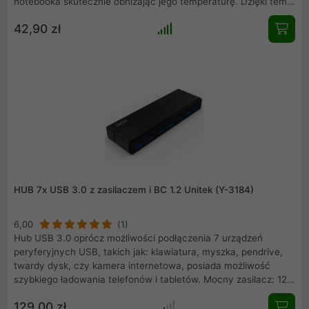
notebooka skutecznie obniżając jego temperaturę. Dzięki temu
niskim kosztem możesz przedłużyć żywotność podzespołów
42,90 zł
swojego komputera. Dodatkową korzyścią są cztery porty USB
znajdujące sie z tyłu podkładki, oraz pokrętło do regulacji
obrotów (900 - 1700 RPM )
HUB 7x USB 3.0 z zasilaczem i BC 1.2 Unitek (Y-3184)
6,00
(1)
Hub USB 3.0 oprócz możliwości podłączenia 7 urządzeń
peryferyjnych USB, takich jak: klawiatura, myszka, pendrive,
twardy dysk, czy kamera internetowa, posiada możliwość
szybkiego ładowania telefonów i tabletów. Mocny zasilacz: 12V
3A pozwala na podanie na każdym porcie prądu o wartości
129,00 zł
1,5A. Posiada także zaimplementowane zabezpieczenia przed