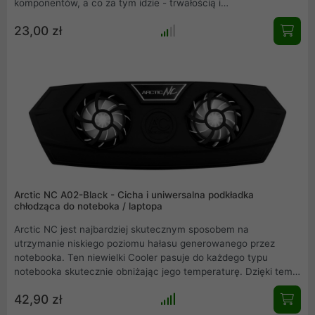
komponentów, a co za tym idzie - trwałością i
bezpieczeństwem pracy. Ładowarka Energy4u idealnie
23,00 zł
sprawdzi się jeśli stary zasilacz uległ awarii lub potrzebujesz
drugiej ładowarki np. do biura. Zasilacz wyróżnia się najwyższą
jakością zastosowanych komponentów, a co za tym idzie -
trwałością i bezpieczeństwem pracy.
Arctic NC A02-Black - Cicha i uniwersalna podkładka
chłodząca do noteboka / laptopa
Arctic NC jest najbardziej skutecznym sposobem na
utrzymanie niskiego poziomu hałasu generowanego przez
notebooka. Ten niewielki Cooler pasuje do każdego typu
notebooka skutecznie obniżając jego temperaturę. Dzięki temu
niskim kosztem możesz przedłużyć żywotność podzespołów
42,90 zł
swojego komputera. Dodatkową korzyścią są cztery porty USB
znajdujące sie z tyłu podkładki, oraz pokrętło do regulacji