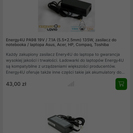
Energy4U PA98 19V / 7.1A (5.5x2.5mm) 135W, zasilacz do
notebooka / laptopa Asus, Acer, HP, Compaq, Toshiba
Każdy zakupiony zasilacz Enery4U do laptopa to gwarancja
wysokiej jakości i trwałości. Ładowarki do laptopów Energy4U
są kompatybilne z urządzeniami większości producentów.
Energy4U oferuje także inne części takie jak akumulatory do
laptopów marki Energy4U oraz LAVIO. Zakupione produkty do
43,00 zł
notebooków będą działać bezawaryjnie przez cały okres ich
użytkowania.