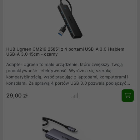
HUB Ugreen CM219 25851 z 4 portami USB-A 3.0 i kablem
USB-A 3.0 15cm - czarny
Adapter Ugreen to małe urządzenie, które zwiększy Twoją
produktywność i efektywność. Wyróżnia się szeroką
kompatybilnością, współpracując z laptopami, komputerami i
konsolami. Za sprawą 4 portów USB 3.0 pozwala podłączyć
poboczne urządzenia, takie jak klawiatury, myszki, zewnętrzne
29,00 zł
dyski i nie tylko. Kompaktowa konstrukcja i system Plug & Play
to cechy, które sprawiają, że korzystanie z urządzenia staje się
jeszcze łatwiejsze.