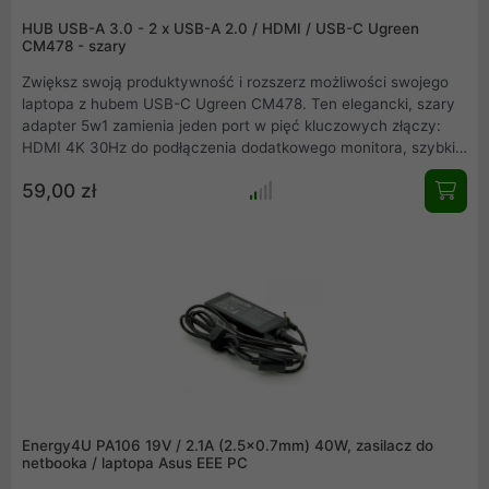
HUB USB-A 3.0 - 2 x USB-A 2.0 / HDMI / USB-C Ugreen
CM478 - szary
Zwiększ swoją produktywność i rozszerz możliwości swojego
laptopa z hubem USB-C Ugreen CM478. Ten elegancki, szary
adapter 5w1 zamienia jeden port w pięć kluczowych złączy:
HDMI 4K 30Hz do podłączenia dodatkowego monitora, szybki
port USB-A 3.0 do błyskawicznego transferu danych, dwa
59,00 zł
porty USB-A 2.0 na akcesoria oraz dodatkowy port USB-C.
Idealny do pracy i rozrywki, wykonany z trwałego aluminium.
Odkryj pełną wszechstronność w kompaktowej formie.
Energy4U PA106 19V / 2.1A (2.5x0.7mm) 40W, zasilacz do
netbooka / laptopa Asus EEE PC