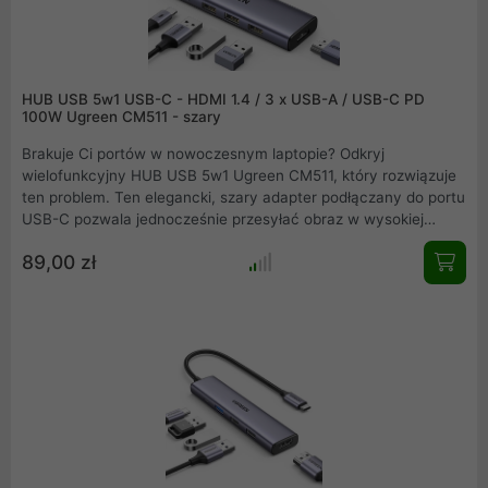
HUB USB 5w1 USB-C - HDMI 1.4 / 3 x USB-A / USB-C PD
100W Ugreen CM511 - szary
Brakuje Ci portów w nowoczesnym laptopie? Odkryj
wielofunkcyjny HUB USB 5w1 Ugreen CM511, który rozwiązuje
ten problem. Ten elegancki, szary adapter podłączany do portu
USB-C pozwala jednocześnie przesyłać obraz w wysokiej
rozdzielczości przez złącze HDMI, podłączyć trzy akcesoria
89,00 zł
USB-A, a także błyskawicznie ładować urządzenie z mocą do
100W dzięki technologii Power Delivery. To niezbędne
akcesorium dla każdego, kto ceni sobie maksymalną
produktywność i porządek na biurku.