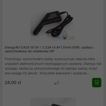
jakości są przyznane certyfikat CE i ROHS oraz 2 letnia
gwarancja producenta na wszystkie akcesoria komputerowe
NATEC.
Energy4U CA35 19.5V / 3.33A (4.8x1.7mm) 65W, zasilacz
samochodowy do notebooka HP
Podróżując samochodem każdy wykorzystuje obecnie kilka
urządzeń elektronicznych wymagających zasilania. Dlatego też
szukając zasilacza samochodowego do laptopa należy wziąć
pod uwagę ich jakość. Wszystkie ładowarki i zasilacze
samochodowe Energy4U do laptopów spełniają wymagane
28,00 zł
normy jakości. Każda dedykowana samochodowa ładowarka i
zasilacz do laptopa marki Energy4U sprawi, że będziesz mógł
swobodnie i co ważne - bezpiecznie korzystać z laptopa w
Twoim samochodzie.