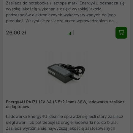
Zasilacz do notebooka / laptopa marki Energy4U odznacza się
wysoką jakością wykonania dzięki wysokiej jakości
podzespołów elektronicznych wykorzystywanych do jego
produkcji. Wszystkie zasilacze przed wprowadzeniem do
sprzedaży poddawane są testom wytrzymałościowym, dzięki
26,00 zł
czemu mamy pewność, że do Klienta trafia produkt najwyższej
jakości. Ładowarka Energy4U idealnie sprawdzi się jeśli stary
zasilacz uległ awarii lub potrzebujesz drugiej ładowarki np. do
biura. Zasilacz wyróżnia się najwyższą jakością zastosowanych
komponentów, a co za tym idzie - trwałością i
bezpieczeństwem pracy.
Energy4U PA171 12V 3A (5.5*2.1mm) 36W, ładowarka zasilacz
do laptopów
Ładowarka Energy4U idealnie sprawdzi się jeśli stary zasilacz
uległ awarii lub potrzebujesz drugiej ładowarki np. do biura.
Zasilacz wyróżnia się najwyższą jakością zastosowanych