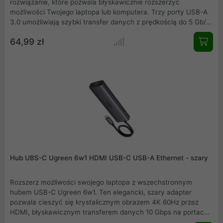
rozwiązanie, które pozwala błyskawicznie rozszerzyć
możliwości Twojego laptopa lub komputera. Trzy porty USB-A
3.0 umożliwiają szybki transfer danych z prędkością do 5 Gb/s,
natomiast port RJ45 zapewnia stabilny dostęp do Internetu z
64,99 zł
prędkością do 1000 Mb/s. Urządzenie jest niezwykle lekkie i
poręczne waży tylko 70 g i zmieści się w każdej torbie.
Niezależny przycisk do wygaszania ekranu chroni Twoją
prywatność podczas prezentacji czy pracy w miejscach
publicznych. Aluminiowa obudowa oraz uniwersalna
kompatybilność sprawiają, że to niezbędne akcesorium do
biura, podróży i pracy zdalnej.
Hub UBS-C Ugreen 6w1 HDMI USB-C USB-A Ethernet - szary
Rozszerz możliwości swojego laptopa z wszechstronnym
hubem USB-C Ugreen 6w1. Ten elegancki, szary adapter
pozwala cieszyć się krystalicznym obrazem 4K 60Hz przez
HDMI, błyskawicznym transferem danych 10 Gbps na portach
USB-C i USB-A oraz stabilnym połączeniem z siecią dzięki