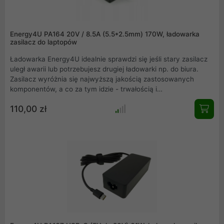
Energy4U PA164 20V / 8.5A (5.5*2.5mm) 170W, ładowarka
zasilacz do laptopów
Ładowarka Energy4U idealnie sprawdzi się jeśli stary zasilacz
uległ awarii lub potrzebujesz drugiej ładowarki np. do biura.
Zasilacz wyróżnia się najwyższą jakością zastosowanych
komponentów, a co za tym idzie - trwałością i
bezpieczeństwem pracy. Ładowarka Energy4u idealnie
110,00 zł
sprawdzi się jeśli stary zasilacz uległ awarii lub potrzebujesz
drugiej ładowarki np. do biura. Zasilacz wyróżnia się najwyższą
jakością zastosowanych komponentów, a co za tym idzie -
trwałością i bezpieczeństwem pracy.