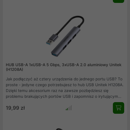
wysokiej jakości podzespołów elektronicznych
wykorzystywanych do jego produkcji.
HUB USB-A 1xUSB-A 5 Gbps, 3xUSB-A 2.0 aluminiowy Unitek
(H1208A)
Jak podłączyć aż cztery urządzenia do jednego portu USB? To
proste - jedyne czego potrzebujesz to hub USB Unitek H1208A.
Dzięki temu akcesorium raz na zawsze pozbędziesz się
problemu brakujących portów USB i zapomnisz o irytującym
przepinaniu kabli w komputerze, samochodzie lub konsoli do
19,99 zł
gier .