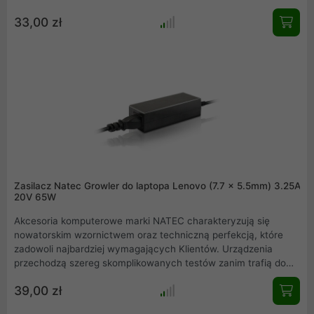
wykorzystywanych do jego produkcji. Wszystkie zasilacze
33,00 zł
przed wprowadzeniem do sprzedaży poddawane są testom
wytrzymałościowym, dzięki czemu mamy pewność, że do
Klienta trafia produkt najwyższej jakości.
Zasilacz Natec Growler do laptopa Lenovo (7.7 x 5.5mm) 3.25A
20V 65W
Akcesoria komputerowe marki NATEC charakteryzują się
nowatorskim wzornictwem oraz techniczną perfekcją, które
zadowoli najbardziej wymagających Klientów. Urządzenia
przechodzą szereg skomplikowanych testów zanim trafią do
rąk konsumenta aby mieć pewność, iż każdy pojedynczy
39,00 zł
produkt jest solidnie wykonany oraz bezpieczny dla
użytkownika. Potwierdzeniem działania marki w obszarze