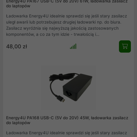
Energy4U PA167 USB-C (5V do 20V) 61W, ładowarka zasilacz
do laptopów
Ładowarka Energy4U idealnie sprawdzi się jeśli stary zasilacz
uległ awarii lub potrzebujesz drugiej ładowarki np. do biura.
Zasilacz wyróżnia się najwyższą jakością zastosowanych
komponentów, a co za tym idzie - trwałością i
bezpieczeństwem pracy. Zasilacz do notebooka / laptopa z
48,00 zł
gniazdem ładowania typu USB-C. Idealnie dopasowany
zasilacz sprawnie naładuje Twoje urządzenie w domu, w biurze
i w podróży
Energy4U PA168 USB-C (5V do 20V) 45W, ładowarka zasilacz
do laptopów
Ładowarka Energy4U idealnie sprawdzi się jeśli stary zasilacz