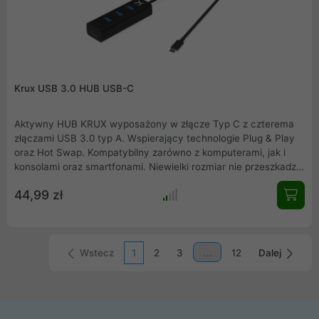
Krux USB 3.0 HUB USB-C
Aktywny HUB KRUX wyposażony w złącze Typ C z czterema
złączami USB 3.0 typ A. Wspierający technologie Plug & Play
oraz Hot Swap. Kompatybilny zarówno z komputerami, jak i
konsolami oraz smartfonami. Niewielki rozmiar nie przeszkadza
w podłączeniu szerokich oraz wysokich urządzeń. Dzięki
44,99 zł
szerokim odstępom pomiędzy każdym portem, większość
urządzeń wyposażonych w złącze USB będzie mogło zostać
podłączonych obok siebie bez problemów z miejscem
Wstecz
1
2
3
12
Dalej