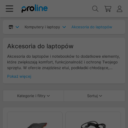
Komputery i laptopy
Akcesoria do laptopów
Akcesoria do laptopów
Akcesoria do laptopów i notebooków to dodatkowe elementy,
które zwiększają komfort, funkcjonalność i ochronę Twojego
sprzętu. W ofercie znajdziesz etui, podkładki chłodzące,
uchwyty, adaptery oraz wiele innych produktów, dzięki którym
Pokaż więcej
praca w podróży czy w biurze staje się wygodniejsza i
bardziej efektywna. Wybierz idealne dodatki, by Twój laptop
zawsze był bezpieczny i gotowy do działania.
Kategorie i filtry
Sortuj