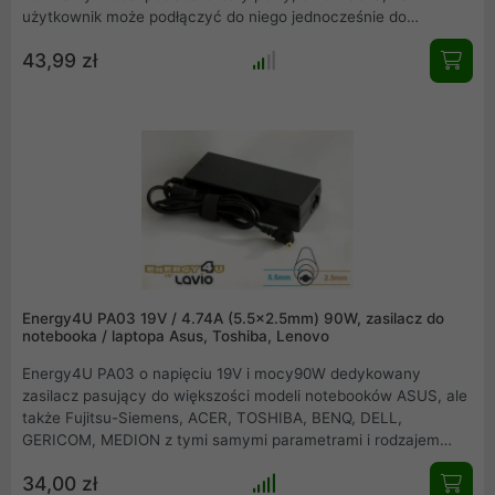
użytkownik może podłączyć do niego jednocześnie do
czterech urządzeń. Dzięki temu, podłączenie urządzeń takich
43,99 zł
jak mysz, klawiatura, pendrive, czy też kamery jest niezwykle
łatwe.
Energy4U PA03 19V / 4.74A (5.5x2.5mm) 90W, zasilacz do
notebooka / laptopa Asus, Toshiba, Lenovo
Energy4U PA03 o napięciu 19V i mocy90W dedykowany
zasilacz pasujący do większości modeli notebooków ASUS, ale
także Fujitsu-Siemens, ACER, TOSHIBA, BENQ, DELL,
GERICOM, MEDION z tymi samymi parametrami i rodzajem
wtyku 5.5 x 2.5mm. Zasilacz do notebooka / laptopa marki
34,00 zł
Energy4U odznacza się wysoką jakością wykonania dzięki