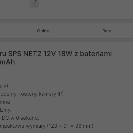
Następny
Opinie
Raty
cru SPS NET2 12V 18W z bateriami
0 mAh
5 V)
odemy, routery, kamery IP)
enna
ziny.
a DC w 0 sekund.
kompaktowe wymiary (123 x 91 x 36 mm)