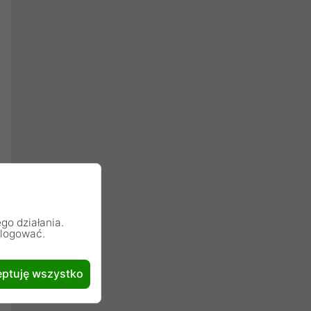
go działania.
alogować.
ptuję wszystko