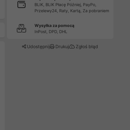
BLIK, BLIK Płacę Później, PayPo,
Przelewy24, Raty, Kartą, Za pobraniem
Wysyłka za pomocą
InPost, DPD, DHL
Udostępnij
Drukuj
Zgłoś błąd