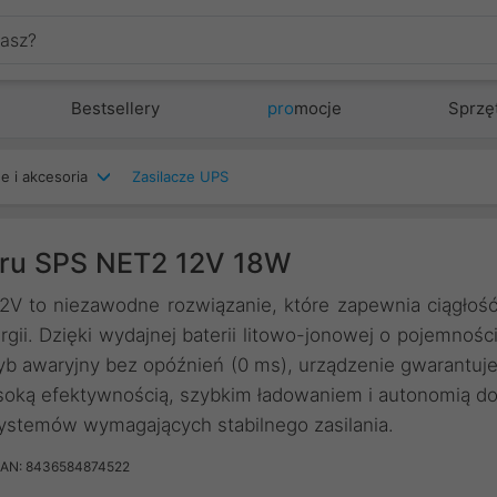
Bestsellery
pro
mocje
Sprzę
e i akcesoria
Zasilacze UPS
icru SPS NET2 12V 18W
2V to niezawodne rozwiązanie, które zapewnia ciągłoś
ii. Dzięki wydajnej baterii litowo-jonowej o pojemnośc
yb awaryjny bez opóźnień (0 ms), urządzenie gwarantuj
oką efektywnością, szybkim ładowaniem i autonomią d
systemów wymagających stabilnego zasilania.
AN: 8436584874522