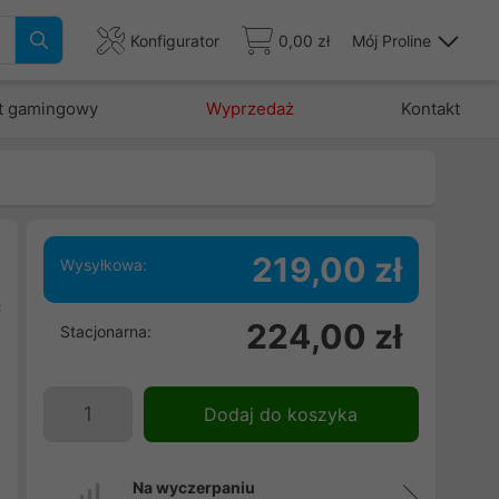
Konfigurator
0,00 zł
Mój Proline
t gamingowy
Wyprzedaż
Kontakt
219,00 zł
Wysyłkowa:
ć
224,00 zł
Stacjonarna:
i
e
o
Dodaj do koszyka
Na wyczerpaniu