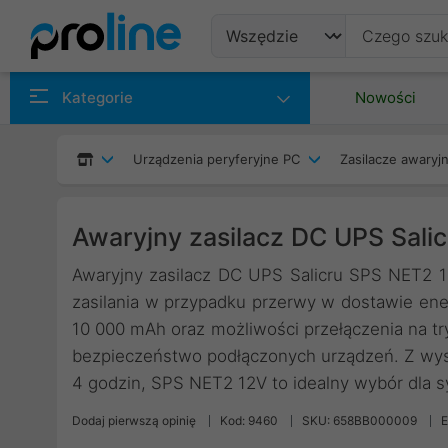
Produkty
Kategorie
Nowości
Producenci
Urządzenia peryferyjne PC
Zasilacze awaryjn
Kategorie
Awaryjny zasilacz DC UPS Sal
Awaryjny zasilacz DC UPS Salicru SPS NET2 1
zasilania w przypadku przerwy w dostawie energ
10 000 mAh oraz możliwości przełączenia na tr
bezpieczeństwo podłączonych urządzeń. Z wys
4 godzin, SPS NET2 12V to idealny wybór dla 
Dodaj pierwszą opinię
Kod: 9460
SKU: 658BB000009
E