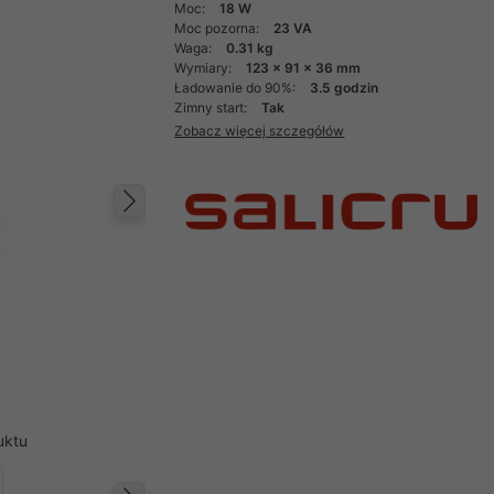
Moc:
18 W
Moc pozorna:
23 VA
Waga:
0.31 kg
Wymiary:
123 x 91 x 36 mm
Ładowanie do 90%:
3.5 godzin
Zimny start:
Tak
Zobacz więcej szczegółów
Następny
uktu