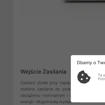
Dbamy o Two
Wejście Zasilania
Ta s
Pot
Zasilacz działa przy napięciu nominalnym 
stabilne zasilanie do podłączonych urząd
obciążeniu nominalnym i w pełni naładowa
energii i długotrwałą wydajność.