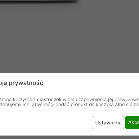
ją prywatność
trona korzysta z
ciasteczek
w celu zapewnienia jej prawidłowe
rzebujemy ich, abyś mógł dodać produkt do koszyka albo się z
230 V z częstotliwością 50 Hz ~ 60 Hz, co zapewnia
zeń. Efektywność zasilacza wynosi powyżej 80% przy
Akce
Ustawienia
nym akumulatorze, co przekłada się na oszczędność