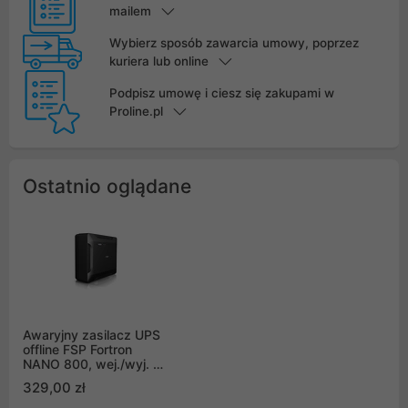
mailem
Wybierz sposób zawarcia umowy, poprzez
kuriera lub online
Podpisz umowę i ciesz się zakupami w
Proline.pl
Ostatnio oglądane
Awaryjny zasilacz UPS
offline FSP Fortron
NANO 800, wej./wyj. 1-
fazowe, 800VA / 480W,
329,00 zł
2 × Schuko, 1 × 12V
9Ah (PPF4800305)