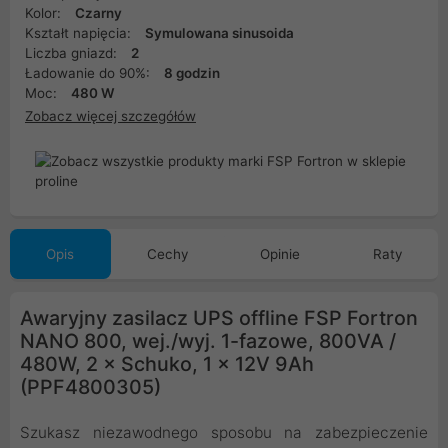
Kolor:
Czarny
Kształt napięcia:
Symulowana sinusoida
Liczba gniazd:
2
Ładowanie do 90%:
8 godzin
Moc:
480 W
Zobacz więcej szczegółów
Opis
Cechy
Opinie
Raty
Awaryjny zasilacz UPS offline FSP Fortron
NANO 800, wej./wyj. 1-fazowe, 800VA /
480W, 2 × Schuko, 1 × 12V 9Ah
(PPF4800305)
Szukasz niezawodnego sposobu na zabezpieczenie