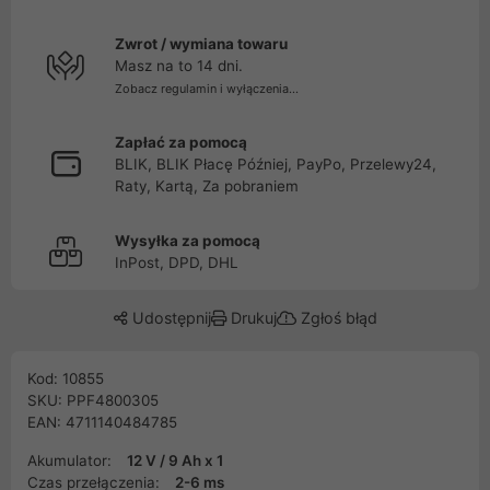
Zwrot / wymiana towaru
Masz na to 14 dni.
Zobacz regulamin i wyłączenia...
Zapłać za pomocą
BLIK, BLIK Płacę Później, PayPo, Przelewy24,
Raty, Kartą, Za pobraniem
Wysyłka za pomocą
InPost, DPD, DHL
Udostępnij
Drukuj
Zgłoś błąd
Kod: 10855
SKU: PPF4800305
EAN: 4711140484785
Akumulator:
12 V / 9 Ah x 1
Czas przełączenia:
2-6 ms