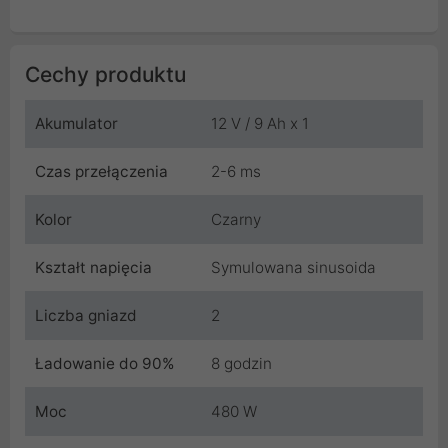
Cechy produktu
Akumulator
12 V / 9 Ah x 1
Czas przełączenia
2-6 ms
Kolor
Czarny
Kształt napięcia
Symulowana sinusoida
Liczba gniazd
2
Ładowanie do 90%
8 godzin
Moc
480 W