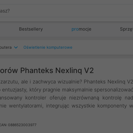
Bestsellery
pro
mocje
Sprzę
putera
Oświetlenie komputerowe
atorów Phanteks Nexlinq V2
 zarzutu, ale i zachwyca wizualnie? Phanteks Nexlinq V
entuzjasty, który pragnie maksymalnie spersonalizowa
nsowany kontroler oferuje niezrównaną kontrolę na
nie wentylatorami, integrując wszystkie komponenty 
EAN: 0886523003977