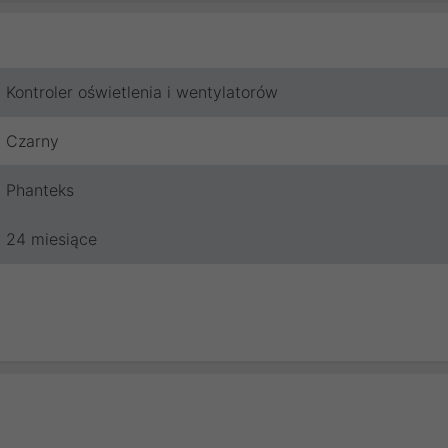
Kontroler oświetlenia i wentylatorów
Czarny
Phanteks
24 miesiące