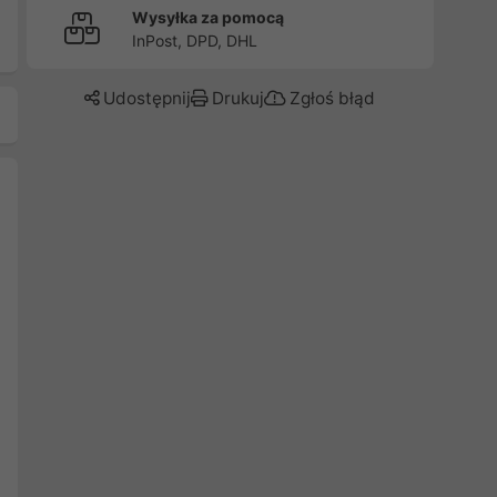
Wysyłka za pomocą
InPost, DPD, DHL
Udostępnij
Drukuj
Zgłoś błąd