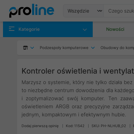
Produkty
Kategorie
Nowości
Producenci
Podzespoły komputerowe
Obudowy do kom
Kategorie
Kontroler oświetlenia i wentyl
Marzysz o systemie, który nie tylko działa bez
to niezbędne centrum dowodzenia dla każdego 
i zoptymalizować swój komputer. Ten zaawa
oświetleniem ARGB oraz precyzyjne zarządza
jednym, kompaktowym i efektywnym hubie.
Dodaj pierwszą opinię
Kod: 11542
SKU: PH-NLHUB_02