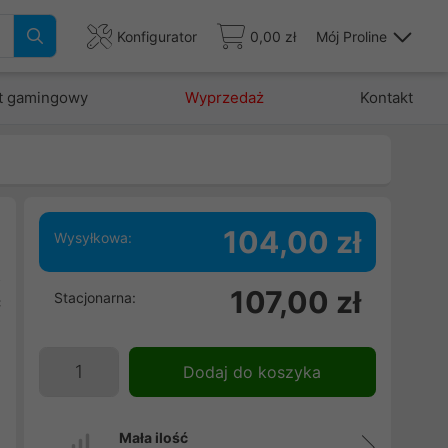
Konfigurator
0,00 zł
Mój Proline
t gamingowy
Wyprzedaż
Kontakt
104,00 zł
Wysyłkowa:
2
107,00 zł
Stacjonarna:
ć
d
w
Dodaj do koszyka
Mała ilość