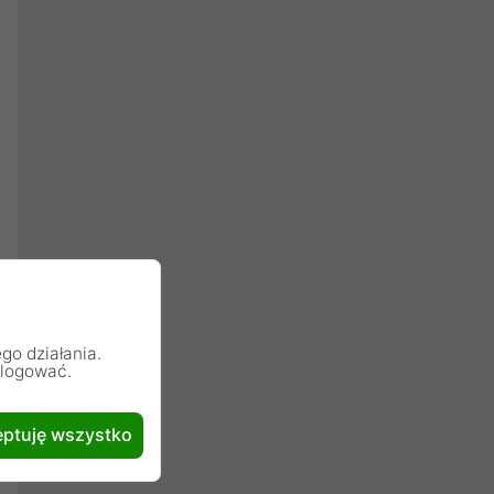
go działania.
alogować.
ptuję wszystko