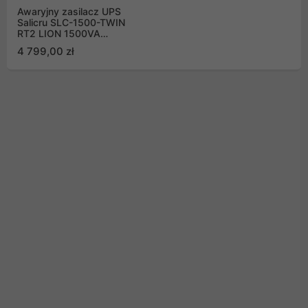
Awaryjny zasilacz UPS
Salicru SLC-1500-TWIN
RT2 LION 1500VA
1350W online z
4 799,00 zł
podwójna konwersja
(wieża/rack) z
akumulatorami litowo-
jonowymi (Li-ion)