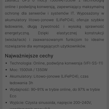
zasilacz UPS o mocy 1500VA/1350W z technologią
online i podwójną konwersją, zapewniający maksymalną
ochronę dla serwerów i systemów IT. Wyposażony w
akumulatory litowo-jonowe (LiFePO4), oferuje szybkie
ładowanie, długą żywotność i wysoką sprawność
energetyczną. Dzięki elastycznej konstrukcji
(wieża/rack) i zaawansowanym funkcjom to idealne
rozwiązanie dla wymagających użytkowników.
Najważniejsze cechy
Technologia: Online, podwójna konwersja (VFI-SS-11)
Moc: 1500VA / 1350W
Akumulatory: Litowo-jonowe (LiFePO4), czas
ładowania 3h
Wydajność: 90–91% w trybie online, do 97% w trybie
Eco
Wyjście: Czysta sinusoida, napięcie 200–240V,