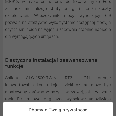
90-91% w trybie online oraz do 97% w trybie Eco,
zasilacz minimalizuje straty energii i obniża koszty
eksploatacji. Współczynnik mocy wynoszący 0,9
pozwala na efektywne wykorzystanie dostępnej mocy, a
czysta sinusoida na wyjściu zapewnia stabilne napięcie
dla wymagających urządzeń.
Elastyczna instalacja i zaawansowane
funkcje
Salicru SLC-1500-TWIN RT2 LION oferuje
konwertowalną konstrukcję, dzięki czemu może być
montowany zarówno w pozycji wieżowej, jak i w szafie
rack. Programowalne gniazda wyjściowe umożliwiają
zarządzanie obciążeniami krytycznymi i niekrytycznymi,
Dbamy o Twoją prywatność
a funkcja zimnego startu pozwala na uruchomienie