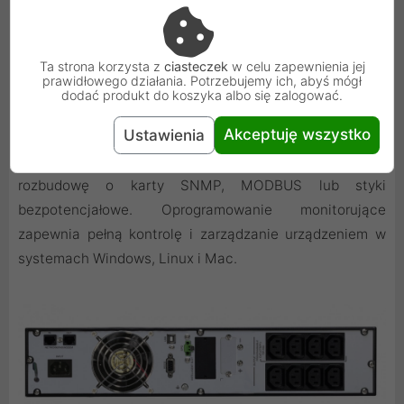
urządzenia bez dostępu do sieci elektrycznej.
Ta strona korzysta z
ciasteczek
w celu zapewnienia jej
prawidłowego działania. Potrzebujemy ich, abyś mógł
Pełna kontrola i łączność
dodać produkt do koszyka albo się zalogować.
Akceptuję wszystko
Ustawienia
Zasilacz został wyposażony w porty komunikacyjne
USB-HID i RS-232 oraz inteligentny slot umożliwiający
rozbudowę o karty SNMP, MODBUS lub styki
bezpotencjałowe. Oprogramowanie monitorujące
zapewnia pełną kontrolę i zarządzanie urządzeniem w
systemach Windows, Linux i Mac.