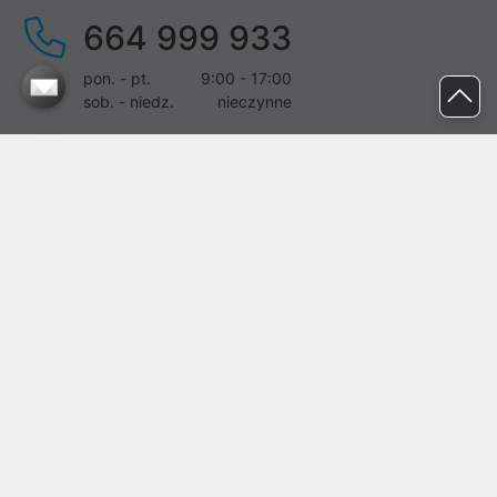
664 999 933
pon. - pt.
9:00 - 17:00
sob. - niedz.
nieczynne
pomoc@proline.pl
Dołącz do nas
Zgłoś błąd na stronie
Proline SA z siedzibą w Mirkowie (55-095), przy ul. Brzozowej 5,
wpisana do rejestru przedsiębiorców Krajowego Rejestru Sądowego
przez Sąd Rejonowy dla Wrocławia-Fabrycznej we Wrocławiu, VI
Wydział Gospodarczy Krajowego Rejestru Sądowego pod nr KRS:
0000282071, NIP: 8951898022, REGON: 020482041, BDO:
000437899. Kapitał zakładowy Spółki wynosi 500000,00 zł i został
on opłacony w całości.
© proline 1996 - 2026. Wszelkie prawa zastrzeżone.