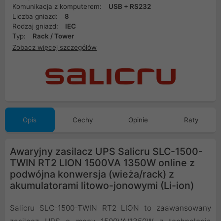
Komunikacja z komputerem:
USB + RS232
Liczba gniazd:
8
Rodzaj gniazd:
IEC
Typ:
Rack / Tower
Zobacz więcej szczegółów
Opis
Cechy
Opinie
Raty
Awaryjny zasilacz UPS Salicru SLC-1500-
TWIN RT2 LION 1500VA 1350W online z
podwójna konwersja (wieża/rack) z
akumulatorami litowo-jonowymi (Li-ion)
Salicru SLC-1500-TWIN RT2 LION to zaawansowany