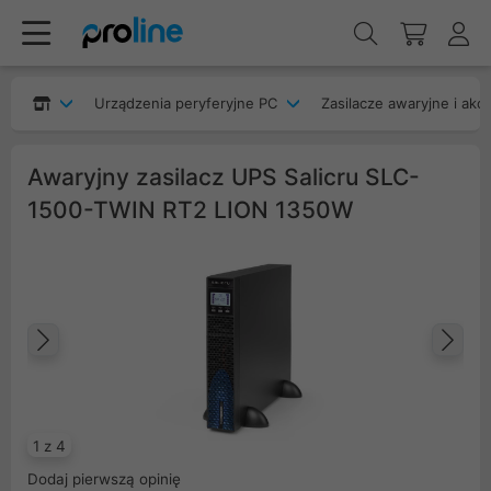
Urządzenia peryferyjne PC
Zasilacze awaryjne i akc
Awaryjny zasilacz UPS Salicru SLC-
1500-TWIN RT2 LION 1350W
Poprzedni
Na
1 z 4
Dodaj pierwszą opinię