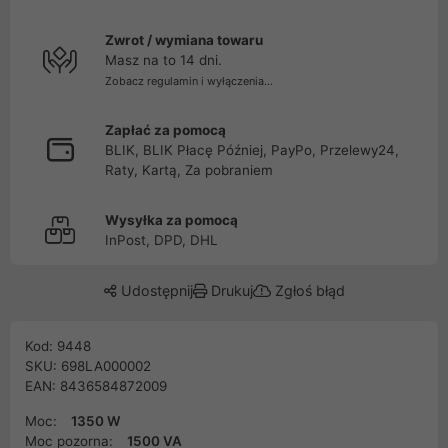
Zwrot / wymiana towaru
Masz na to 14 dni.
Zobacz regulamin i wyłączenia...
Zapłać za pomocą
BLIK, BLIK Płacę Później, PayPo, Przelewy24,
Raty, Kartą, Za pobraniem
Wysyłka za pomocą
InPost, DPD, DHL
Udostępnij
Drukuj
Zgłoś błąd
Kod: 9448
SKU: 698LA000002
EAN: 8436584872009
Moc:
1350 W
Moc pozorna:
1500 VA