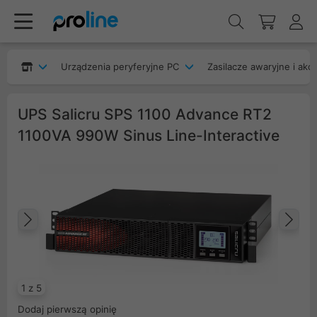
Urządzenia peryferyjne PC
Zasilacze awaryjne i akc
UPS Salicru SPS 1100 Advance RT2
1100VA 990W Sinus Line-Interactive
Poprzedni
Na
1 z 5
Dodaj pierwszą opinię