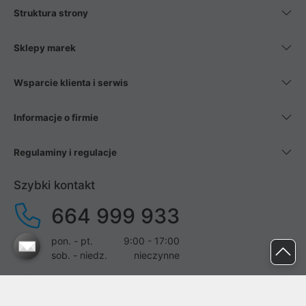
Struktura strony
Sklepy marek
Wsparcie klienta i serwis
Informacje o firmie
Regulaminy i regulacje
Szybki kontakt
664 999 933
pon. - pt.
9:00 - 17:00
sob. - niedz.
nieczynne
pomoc@proline.pl