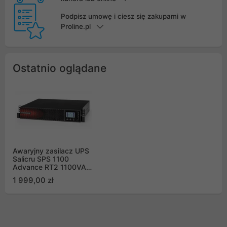
Podpisz umowę i ciesz się zakupami w
Proline.pl
Ostatnio oglądane
Awaryjny zasilacz UPS
Salicru SPS 1100
Advance RT2 1100VA
990W Sinus Line-
1 999,00 zł
Interactive Tower /
Rack 8x IEC