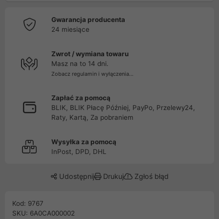
Gwarancja producenta
24 miesiące
Zwrot / wymiana towaru
Masz na to 14 dni.
Zobacz regulamin i wyłączenia...
Zapłać za pomocą
BLIK, BLIK Płacę Później, PayPo, Przelewy24,
Raty, Kartą, Za pobraniem
Wysyłka za pomocą
InPost, DPD, DHL
Udostępnij
Drukuj
Zgłoś błąd
Kod: 9767
SKU: 6A0CA000002