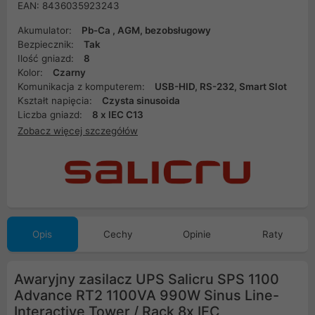
EAN: 8436035923243
Akumulator:
Pb-Ca , AGM, bezobsługowy
Bezpiecznik:
Tak
Ilość gniazd:
8
Kolor:
Czarny
Komunikacja z komputerem:
USB-HID, RS-232, Smart Slot
Kształt napięcia:
Czysta sinusoida
Liczba gniazd:
8 x IEC C13
Zobacz więcej szczegółów
Opis
Cechy
Opinie
Raty
Awaryjny zasilacz UPS Salicru SPS 1100
Advance RT2 1100VA 990W Sinus Line-
Interactive Tower / Rack 8x IEC