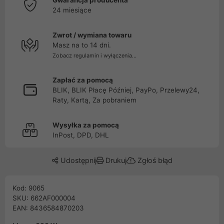
Gwarancja producenta
24 miesiące
Zwrot / wymiana towaru
Masz na to 14 dni.
Zobacz regulamin i wyłączenia...
Zapłać za pomocą
BLIK, BLIK Płacę Później, PayPo, Przelewy24,
Raty, Kartą, Za pobraniem
Wysyłka za pomocą
InPost, DPD, DHL
Udostępnij
Drukuj
Zgłoś błąd
Kod: 9065
SKU: 662AF000004
EAN: 8436584870203