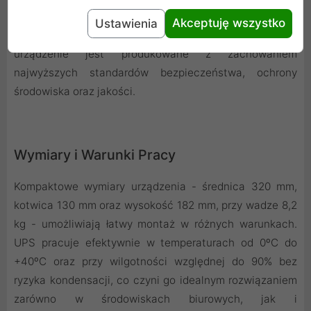
jakość i niezawodność. Dodatkowo, certyfikaty ISO
Akceptuję wszystko
Ustawienia
9001, ISO 14001 oraz ISO 45001 gwarantują, że
urządzenie jest produkowane z zachowaniem
najwyższych standardów bezpieczeństwa, ochrony
środowiska oraz jakości.
Wymiary i Warunki Pracy
Kompaktowe wymiary urządzenia - średnica 320 mm,
kotwica 130 mm oraz wysokość 182 mm, przy wadze 8,2
kg - umożliwiają łatwy montaż w różnych warunkach.
UPS pracuje efektywnie w temperaturach od 0ºC do
+40ºC oraz przy wilgotności względnej do 90% bez
ryzyka kondensacji, co czyni go idealnym rozwiązaniem
zarówno w środowiskach biurowych, jak i