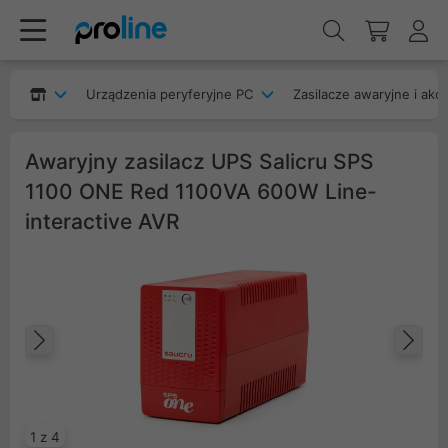
Urządzenia peryferyjne PC
Zasilacze awaryjne i akc
Awaryjny zasilacz UPS Salicru SPS
1100 ONE Red 1100VA 600W Line-
interactive AVR
Poprzedni
Na
1 z 4