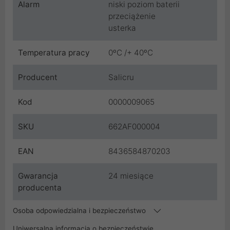
Alarm
niski poziom baterii
przeciążenie
usterka
Temperatura pracy
0ºC /+ 40ºC
Producent
Salicru
Kod
0000009065
SKU
662AF000004
EAN
8436584870203
Gwarancja
24 miesiące
producenta
Osoba odpowiedzialna i bezpieczeństwo
Uniwersalna informacja o bezpieczeństwie