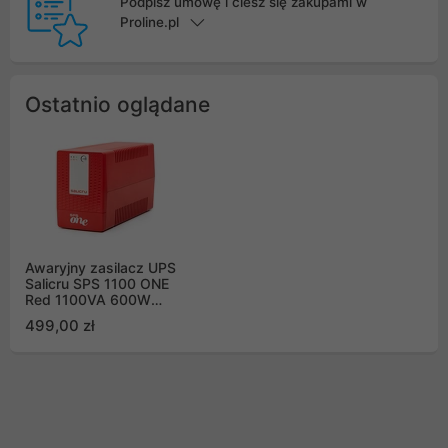
Podpisz umowę i ciesz się zakupami w
Proline.pl
Ostatnio oglądane
Awaryjny zasilacz UPS
Salicru SPS 1100 ONE
Red 1100VA 600W
Line-interactive AVR
499,00 zł