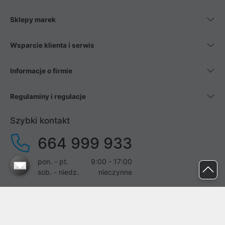
Sklepy marek
Wsparcie klienta i serwis
Informacje o firmie
Regulaminy i regulacje
Szybki kontakt
664 999 933
pon. - pt.
9:00 - 17:00
sob. - niedz.
nieczynne
pomoc@proline.pl
Dołącz do nas