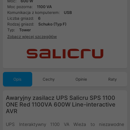
Moc:
600 W
Moc pozorna:
1100 VA
Komunikacja z komputerem:
USB
Liczba gniazd:
6
Rodzaj gniazd:
Schuko (Typ F)
Typ:
Tower
Zobacz więcej szczegółów
Opis
Cechy
Opinie
Raty
Awaryjny zasilacz UPS Salicru SPS 1100
ONE Red 1100VA 600W Line-interactive
AVR
UPS Interaktywny 1100 VA Wieża to niezawodne