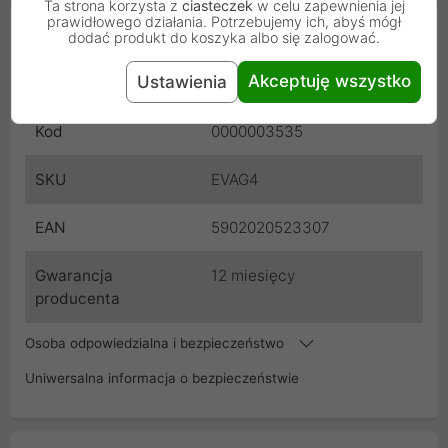
Ta strona korzysta z
ciasteczek
w celu zapewnienia jej
prawidłowego działania. Potrzebujemy ich, abyś mógł
Cechy produktu
dodać produkt do koszyka albo się zalogować.
Akceptuję wszystko
Ustawienia
Producent
everActive
Kod
0000003535
SKU
EVAG4
EAN
5902020523307
Gwarancja
12 miesięcy
producenta
Osoba odpowiedzialna i bezpieczeństwo
Uniwersalna informacja o bezpieczeństwie