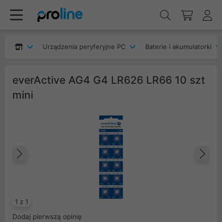
Urządzenia peryferyjne PC
Baterie i akumulatorki
everActive AG4 G4 LR626 LR66 10 szt
mini
Poprzedni
Na
1 z 1
Dodaj pierwszą opinię