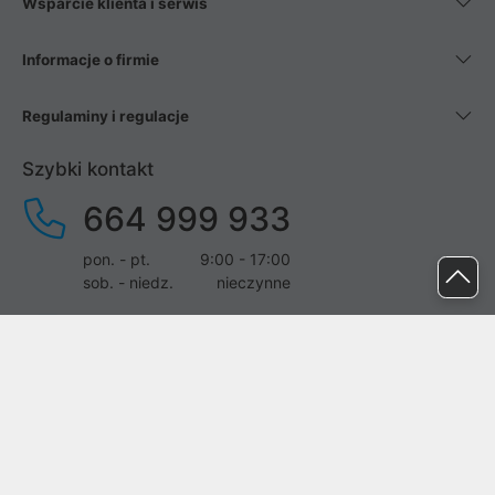
Wsparcie klienta i serwis
Informacje o firmie
Regulaminy i regulacje
Szybki kontakt
664 999 933
pon. - pt.
9:00 - 17:00
sob. - niedz.
nieczynne
pomoc@proline.pl
Dołącz do nas
Zgłoś błąd na stronie