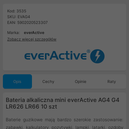
Kod: 3535
SKU: EVAG4
EAN: 5902020523307
Marka:
everActive
Zobacz więcej szczegółów
Opis
Cechy
Opinie
Raty
Bateria alkaliczna mini everActive AG4 G4
LR626 LR66 10 szt
Baterie guzikowe mają bardzo szerokie zastosowanie:
zabawki, kalkulatory, pozytywki, lampki, latarki, ozdoby