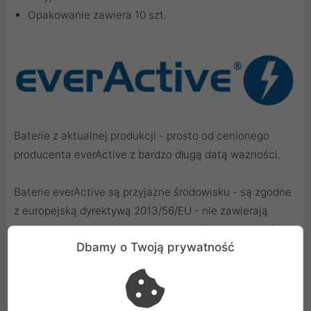
Opakowanie zawiera 10 szt.
Baterie z aktualnej produkcji - prosto od cenionego
producenta everActive z bardzo długą datą ważności.
Baterie everActive są przyjazne środowisku - są zgodne
z europejską dyrektywą 2013/56/EU - nie zawierają
szkodliwych substancji takich jak rtęć, kadm czy ołów.
Dbamy o Twoją prywatność
Zapewniają niezawodną i długą pracę każdemu
urządzeniu.