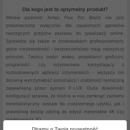
Dla kogo jest to optymalny produkt?
Wbrew pozorom Antec Flux Pro Black nie jest
przeznaczona wyłącznie dla zapalonych gamerów
tworzących potężne zestawy do rywalizacji online.
Sprawdza się także w środowiskach profesjonalnych,
gdzie niezawodność i bezpieczeństwo mają najwyższy
priorytet. Twórcy treści wideo, projektanci graficzni,
programiści czy inżynierowie korzystający z
rozbudowanych aplikacji inżynierskich - wszyscy oni
docenią wytrzymałość konstrukcji i stabilność termiczną
zapewnianą przez system F-LUX. Duża dowolność
konfiguracji sprawia, że można w niej zamknąć zarówno
minimalistyczny zestaw do codziennego użytku, jak i
prawdziwą bestię zdolną do edycji materiałów 4K czy
modelowania 3D.
Dbamy o Twoją prywatność