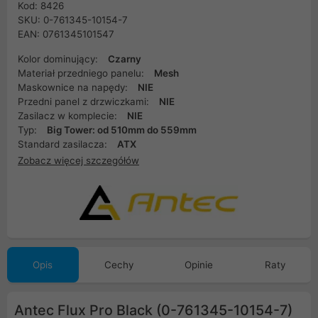
Kod: 8426
SKU: 0-761345-10154-7
EAN: 0761345101547
Kolor dominujący:
Czarny
Materiał przedniego panelu:
Mesh
Maskownice na napędy:
NIE
Przedni panel z drzwiczkami:
NIE
Zasilacz w komplecie:
NIE
Typ:
Big Tower: od 510mm do 559mm
Standard zasilacza:
ATX
Zobacz więcej szczegółów
Opis
Cechy
Opinie
Raty
Antec Flux Pro Black (0-761345-10154-7)