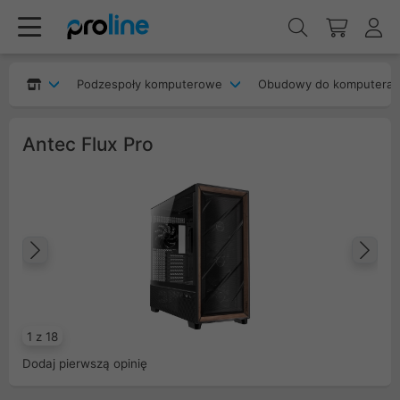
Podzespoły komputerowe
Obudowy do komputera
Antec Flux Pro
Poprzedni
Na
1 z 18
Dodaj pierwszą opinię