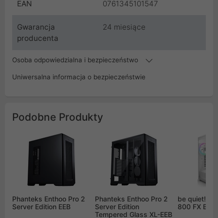
EAN
0761345101547
Gwarancja
24 miesiące
producenta
Osoba odpowiedzialna i bezpieczeństwo
Uniwersalna informacja o bezpieczeństwie
Podobne Produkty
Phanteks Enthoo Pro 2
Phanteks Enthoo Pro 2
be quiet! S
Server Edition EEB
Server Edition
800 FX Biał
Tempered Glass XL-EEB